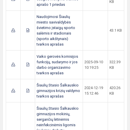
KB
aprašo 1 priedas
Naudojimosi Šiaulių
miesto savivaldybės
švietimo įstaigų sporto
43.1 KB
salėmis ir stadionais
(sporto aikštynais)
tvarkos aprašas
Vaiko gerovės komisijos
funkcijų, sudarymo ir jos
2025-09-10
322.39
darbo organizavimo
10:19:25
KB
tvarkos aprašas
Šiaulių Stasio Šalkauskio
2024-12-19
420.26
gimnazijos krizių valdymo
15:12:46
KB
tvarkos aprašas
Šiaulių Stasio Šalkauskio
gimnazijos mokinių,
sergančių lėtinėmis
neinfekcinėmis ligomis