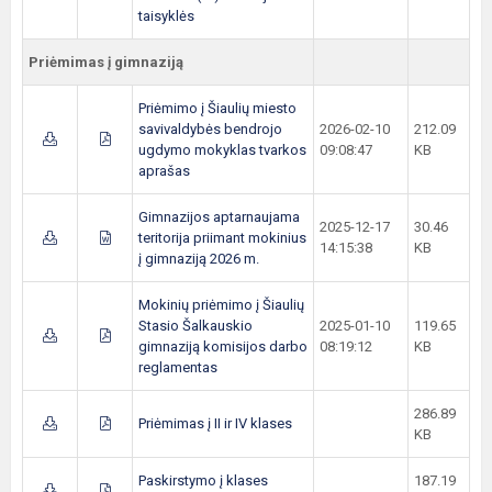
taisyklės
Priėmimas į gimnaziją
Priėmimo į Šiaulių miesto
savivaldybės bendrojo
2026-02-10
212.09
ugdymo mokyklas tvarkos
09:08:47
KB
aprašas
Gimnazijos aptarnaujama
2025-12-17
30.46
teritorija priimant mokinius
14:15:38
KB
į gimnaziją 2026 m.
Mokinių priėmimo į Šiaulių
Stasio Šalkauskio
2025-01-10
119.65
gimnaziją komisijos darbo
08:19:12
KB
reglamentas
286.89
Priėmimas į II ir IV klases
KB
Paskirstymo į klases
187.19