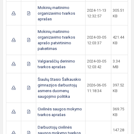
Mokinių maitinimo
2024-11-13
305.51
organizavimo tvarkos
12:32:57
KB
aprašas
Mokinių maitinimo
organizavimo tvarkos
2024-03-05
421.44
aprašo patvirtinimo
12:03:37
KB
pakeitimas
Valgiaraščių derinimo
2024-03-05
3.34
tvarkos aprašas
12:03:42
MB
Šiaulių Stasio Šalkauskio
gimnazijos darbuotojų
2026-06-05
397.52
asmens duomenų
11:18:34
KB
saugojimo politika
Civilinės saugos mokymo
369.75
tvarkos aprašas
KB
Darbuotojų civilinės
147.28
saugos mokymo tvarkos