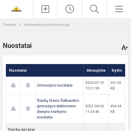
Paieška
Men
Titulinis
Administracinė informacija
Nuostatai
Nuostatai
Atnaujinta
Dydis
2025-07-10
261.03
Gimnazijos nuostatai
13:21:59
KB
Šiaulių Stasio Šalkauskio
gimnazijos elektroninio
2022-04-26
404.44
dienyno tvarkymo
11:34:46
KB
nuostatai
Tvarkų aprašai