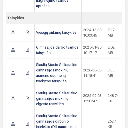
nagrinėjimo tvarkos
aprašas
Taisyklės
2024-12-30
7.17
Viešųjų pirkimų taisyklės
10:03:46
MB
Gimnazijos darbo tvarkos
2025-01-30
2.02
taisyklės
10:17:17
MB
Šiaulių Stasio Šalkauskio
gimnazijos mokinių
2026-06-05
3.33
asmens duomenų
11:18:41
MB
tvarkymo taisyklės
Šiaulių Stasio Šalkauskio
2025-09-03
248.74
gimnazijos mokinių
12:31:47
KB
elgesio taisyklės
Šiaulių Stasio Šalkauskio
gimnazijos dirbtinio
253.1
intelekto (DI) naudojimo
KB