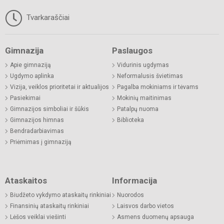
Tvarkaraščiai
Gimnazija
Paslaugos
Apie gimnaziją
Vidurinis ugdymas
Ugdymo aplinka
Neformalusis švietimas
Vizija, veiklos prioritetai ir aktualijos
Pagalba mokiniams ir tėvams
Pasiekimai
Mokinių maitinimas
Gimnazijos simboliai ir šūkis
Patalpų nuoma
Gimnazijos himnas
Biblioteka
Bendradarbiavimas
Priėmimas į gimnaziją
Ataskaitos
Informacija
Biudžeto vykdymo ataskaitų rinkiniai
Nuorodos
Finansinių ataskaitų rinkiniai
Laisvos darbo vietos
Lėšos veiklai viešinti
Asmens duomenų apsauga