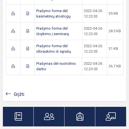
Prašymo forma dėl
2022-04-26
35 KB
kasmetinių atostogų
12:23:03
Prašymo forma dėl
2022-04-26
28.5 KB
išvykimo į seminarą
12:23:03
Prašymo forma dėl
2022-04-26
31 KB
išbraukimo iš sąrašų
12:23:03
Prašymas dėl nuotolinio
2022-04-26
26.7 KB
darbo
12:23:03
Grįžti