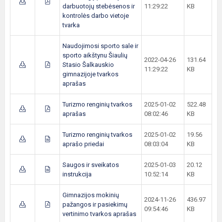
darbuotojų stebėsenos ir
11:29:22
KB
kontrolės darbo vietoje
tvarka
Naudojimosi sporto sale ir
sporto aikštynu Šiaulių
2022-04-26
131.64
Stasio Šalkauskio
11:29:22
KB
gimnazijoje tvarkos
aprašas
Turizmo renginių tvarkos
2025-01-02
522.48
aprašas
08:02:46
KB
Turizmo renginių tvarkos
2025-01-02
19.56
aprašo priedai
08:03:04
KB
Saugos ir sveikatos
2025-01-03
20.12
instrukcija
10:52:14
KB
Gimnazijos mokinių
2024-11-26
436.97
pažangos ir pasiekimų
09:54:46
KB
vertinimo tvarkos aprašas