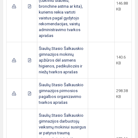
(cukriniu diabetu,
146.88
bronchine astma ar kita),
KB
kuriems reikia vartoti
vaistus pagal gydytojo
rekomendacijas, vaistų
administravimo tvarkos
aprašas
Šiaulių Stasio Šalkauskio
gimnazijos mokinių
140.6
apžiūros dėl asmens
KB
higienos, pedikuliozės ir
niežų tvarkos aprašas
Šiaulių Stasio Šalkauskio
gimnazijos pirmosios
298.38
pagalbos organizavimo
KB
tvarkos aprašas
Šiaulių Stasio Šalkauskio
gimnazijos darbuotojų
veiksmų mokiniui susirgus
ar patyrus traumą