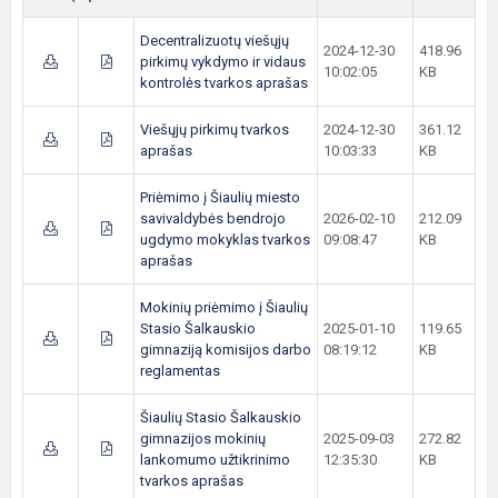
Decentralizuotų viešųjų
2024-12-30
418.96
pirkimų vykdymo ir vidaus
10:02:05
KB
kontrolės tvarkos aprašas
Viešųjų pirkimų tvarkos
2024-12-30
361.12
aprašas
10:03:33
KB
Priėmimo į Šiaulių miesto
savivaldybės bendrojo
2026-02-10
212.09
ugdymo mokyklas tvarkos
09:08:47
KB
aprašas
Mokinių priėmimo į Šiaulių
Stasio Šalkauskio
2025-01-10
119.65
gimnaziją komisijos darbo
08:19:12
KB
reglamentas
Šiaulių Stasio Šalkauskio
gimnazijos mokinių
2025-09-03
272.82
lankomumo užtikrinimo
12:35:30
KB
tvarkos aprašas