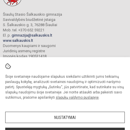
Šiaulių Stasio Šalkauskio gimnazija
Savivaldybės biudžetinė įstaiga
S. Šalkauskio g. 3, 76288 Šiauliai
Mob. tel. +370 652 59221
El. p.
gimnazija@salkauskis.lt
www.salkauskis.lt
Duomenys kaupiami ir saugomi
Juridinių asmenų registre
Įmonės kodas 190531418
Šioje svetainėje naudojame slapukus siekdami užtikrinti jums teikiamų
© 2024. Šiaulių Stasio Šalkauskio gimnazija. Visos teisės saugomos.
Kopijuoti turinį be raštiško gimnazijos sutikimo griežtai draudžiama.
paslaugų kokybę, analizuoti svetainės naudojimą ir optimizuoti naršymo
patirtį. Spustelėję mygtuką „Sutinku“, jūs patvirtinate, kad sutinkate su visų
Prieinamumo paraiška
Slapukų valdymas
slapukų naudojimu šioje svetainėje. Jei norite atšaukti arba pakeisti savo
sutikimus, prašome apsilankyti
slapukų valdymo puslapyje
.
Sumanus būdas atnaujinti
mokyklos interneto
svetainę
NUSTATYMAI