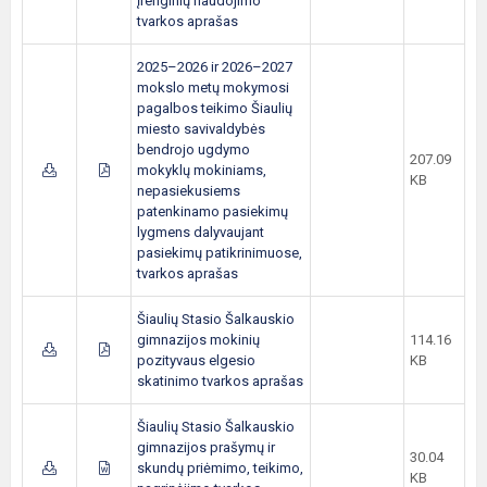
įrenginių naudojimo
tvarkos aprašas
2025–2026 ir 2026–2027
mokslo metų mokymosi
pagalbos teikimo Šiaulių
miesto savivaldybės
bendrojo ugdymo
207.09
mokyklų mokiniams,
KB
nepasiekusiems
patenkinamo pasiekimų
lygmens dalyvaujant
pasiekimų patikrinimuose,
tvarkos aprašas
Šiaulių Stasio Šalkauskio
gimnazijos mokinių
114.16
pozityvaus elgesio
KB
skatinimo tvarkos aprašas
Šiaulių Stasio Šalkauskio
gimnazijos prašymų ir
30.04
skundų priėmimo, teikimo,
KB