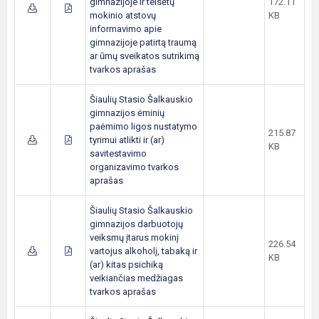
gimnazijoje ir teisėtų
172.11
mokinio atstovų
KB
informavimo apie
gimnazijoje patirtą traumą
ar ūmų sveikatos sutrikimą
tvarkos aprašas
Šiaulių Stasio Šalkauskio
gimnazijos ėminių
paėmimo ligos nustatymo
215.87
tyrimui atlikti ir (ar)
KB
savitestavimo
organizavimo tvarkos
aprašas
Šiaulių Stasio Šalkauskio
gimnazijos darbuotojų
veiksmų įtarus mokinį
226.54
vartojus alkoholį, tabaką ir
KB
(ar) kitas psichiką
veikiančias medžiagas
tvarkos aprašas