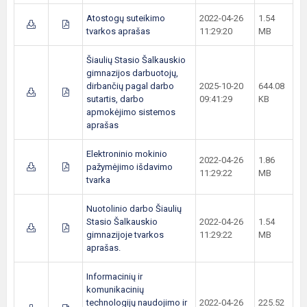
Atostogų suteikimo
2022-04-26
1.54
tvarkos aprašas
11:29:20
MB
Šiaulių Stasio Šalkauskio
gimnazijos darbuotojų,
dirbančių pagal darbo
2025-10-20
644.08
sutartis, darbo
09:41:29
KB
apmokėjimo sistemos
aprašas
Elektroninio mokinio
2022-04-26
1.86
pažymėjimo išdavimo
11:29:22
MB
tvarka
Nuotolinio darbo Šiaulių
Stasio Šalkauskio
2022-04-26
1.54
gimnazijoje tvarkos
11:29:22
MB
aprašas.
Informacinių ir
komunikacinių
technologijų naudojimo ir
2022-04-26
225.52