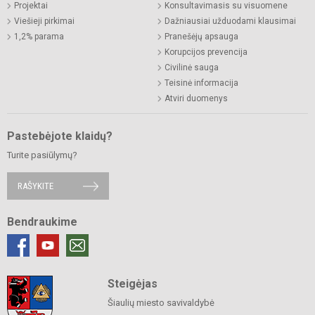
Projektai
Konsultavimasis su visuomene
Viešieji pirkimai
Dažniausiai užduodami klausimai
1,2% parama
Pranešėjų apsauga
Korupcijos prevencija
Civilinė sauga
Teisinė informacija
Atviri duomenys
Pastebėjote klaidų?
Turite pasiūlymų?
RAŠYKITE
Bendraukime
Steigėjas
Šiaulių miesto savivaldybė