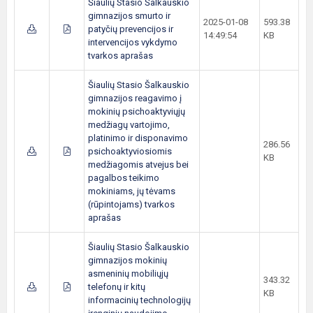
Šiaulių Stasio Šalkauskio
gimnazijos smurto ir
2025-01-08
593.38
patyčių prevencijos ir
14:49:54
KB
intervencijos vykdymo
tvarkos aprašas
Šiaulių Stasio Šalkauskio
gimnazijos reagavimo į
mokinių psichoaktyviųjų
medžiagų vartojimo,
platinimo ir disponavimo
286.56
psichoaktyviosiomis
KB
medžiagomis atvejus bei
pagalbos teikimo
mokiniams, jų tėvams
(rūpintojams) tvarkos
aprašas
Šiaulių Stasio Šalkauskio
gimnazijos mokinių
asmeninių mobiliųjų
343.32
telefonų ir kitų
KB
informacinių technologijų