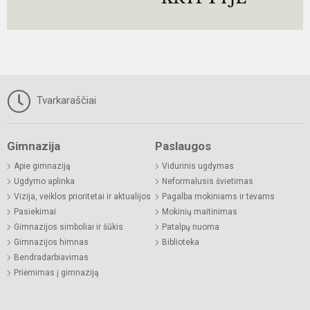
Tvarkaraščiai
Gimnazija
Paslaugos
Apie gimnaziją
Vidurinis ugdymas
Ugdymo aplinka
Neformalusis švietimas
Vizija, veiklos prioritetai ir aktualijos
Pagalba mokiniams ir tėvams
Pasiekimai
Mokinių maitinimas
Gimnazijos simboliai ir šūkis
Patalpų nuoma
Gimnazijos himnas
Biblioteka
Bendradarbiavimas
Priėmimas į gimnaziją