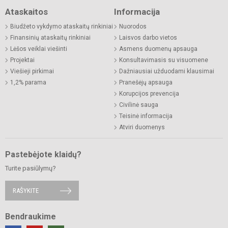
Ataskaitos
Informacija
Biudžeto vykdymo ataskaitų rinkiniai
Nuorodos
Finansinių ataskaitų rinkiniai
Laisvos darbo vietos
Lėšos veiklai viešinti
Asmens duomenų apsauga
Projektai
Konsultavimasis su visuomene
Viešieji pirkimai
Dažniausiai užduodami klausimai
1,2% parama
Pranešėjų apsauga
Korupcijos prevencija
Civilinė sauga
Teisinė informacija
Atviri duomenys
Pastebėjote klaidų?
Turite pasiūlymų?
RAŠYKITE
Bendraukime