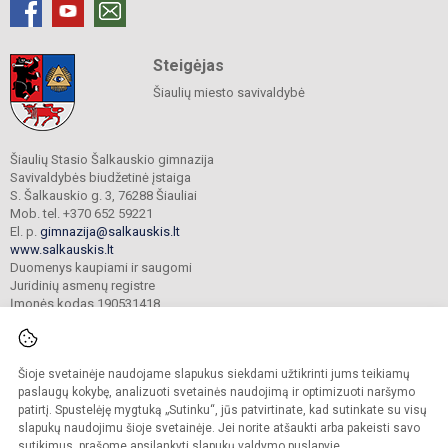
Steigėjas
Šiaulių miesto savivaldybė
Šiaulių Stasio Šalkauskio gimnazija
Savivaldybės biudžetinė įstaiga
S. Šalkauskio g. 3, 76288 Šiauliai
Mob. tel. +370 652 59221
El. p.
gimnazija@salkauskis.lt
www.salkauskis.lt
Duomenys kaupiami ir saugomi
Juridinių asmenų registre
Įmonės kodas 190531418
Šioje svetainėje naudojame slapukus siekdami užtikrinti jums teikiamų
© 2024. Šiaulių Stasio Šalkauskio gimnazija. Visos teisės saugomos.
Kopijuoti turinį be raštiško gimnazijos sutikimo griežtai draudžiama.
paslaugų kokybę, analizuoti svetainės naudojimą ir optimizuoti naršymo
patirtį. Spustelėję mygtuką „Sutinku“, jūs patvirtinate, kad sutinkate su visų
Prieinamumo paraiška
Slapukų valdymas
slapukų naudojimu šioje svetainėje. Jei norite atšaukti arba pakeisti savo
sutikimus, prašome apsilankyti
slapukų valdymo puslapyje
.