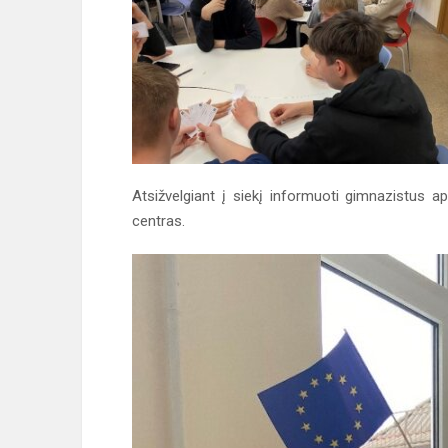
Atsižvelgiant į siekį informuoti gimnazistus a
centras.