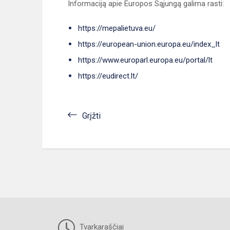
Informaciją apie Europos Sąjungą galima rasti:
https://mepalietuva.eu/
https://european-union.europa.eu/index_lt
https://www.europarl.europa.eu/portal/lt
https://eudirect.lt/
Grįžti
Tvarkaraščiai