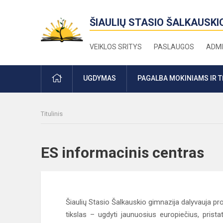
ŠIAULIŲ STASIO ŠALKAUSKI
VEIKLOS SRITYS
PASLAUGOS
ADMI
PRADŽIA
UGDYMAS
PAGALBA MOKINIAMS IR 
Titulinis
ES informacinis centras
Šiaulių Stasio Šalkauskio gimnazija dalyvauja
tikslas – ugdyti jaunuosius europiečius, prist