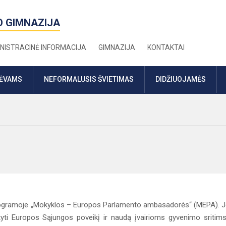
O GIMNAZIJA
NISTRACINĖ INFORMACIJA
GIMNAZIJA
KONTAKTAI
TĖVAMS
NEFORMALUSIS ŠVIETIMAS
DIDŽIUOJAMĖS
 programoje „Mokyklos – Europos Parlamento ambasadorės“ (MEPA). 
atyti Europos Sąjungos poveikį ir naudą įvairioms gyvenimo sritims