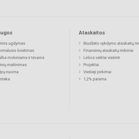
augos
Ataskaitos
rinis ugdymas
Biudžeto vykdymo ataskaitų rin
rmalusis švietimas
Finansinių ataskaitų rinkiniai
lba mokiniams ir tėvams
Lėšos veiklai viešinti
nių maitinimas
Projektai
alpų nuoma
Viešieji pirkimai
ioteka
1,2% parama