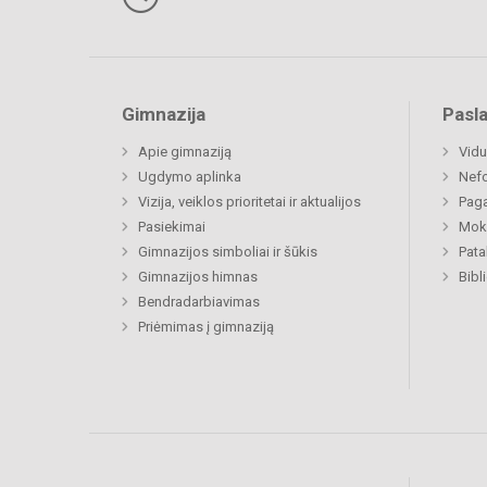
Gimnazija
Pasl
Apie gimnaziją
Vidu
Ugdymo aplinka
Nefo
Vizija, veiklos prioritetai ir aktualijos
Paga
Pasiekimai
Moki
Gimnazijos simboliai ir šūkis
Pat
Gimnazijos himnas
Bibl
Bendradarbiavimas
Priėmimas į gimnaziją