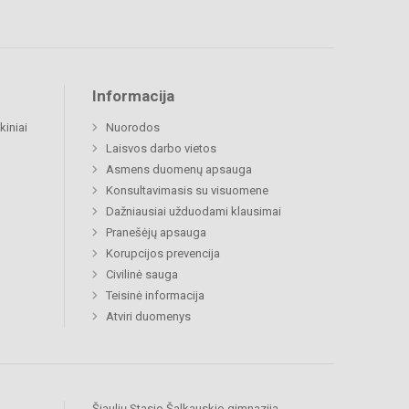
Informacija
kiniai
Nuorodos
Laisvos darbo vietos
Asmens duomenų apsauga
Konsultavimasis su visuomene
Dažniausiai užduodami klausimai
Pranešėjų apsauga
Korupcijos prevencija
Civilinė sauga
Teisinė informacija
Atviri duomenys
Šiaulių Stasio Šalkauskio gimnazija