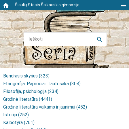
home
menu
Šiaulių Stasio Šalkauskio gimnazija
search
Bendrasis skyrius (323)
Etnografija. Papročiai. Tautosaka (304)
Filosofija, psichologija (234)
Grožinė literatūra (4441)
Grožinė literatūra vaikams ir jaunimui (452)
Istorija (252)
Kalbotyra (761)