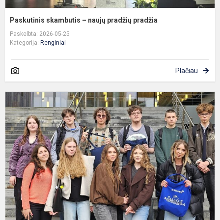
Paskutinis skambutis – naujų pradžių pradžia
Paskelbta: 2026-05-25
Kategorija:
Renginiai
Plačiau
Š
–
t
„
i
f
r