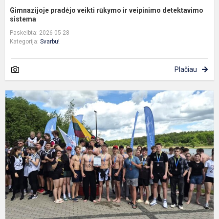
Gimnazijoje pradėjo veikti rūkymo ir veipinimo detektavimo
sistema
Paskelbta: 2026-05-28
Kategorija:
Svarbu!
Plačiau
V
p
v
t
„
v
r