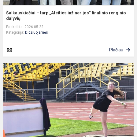
Šalkauskiečiai – tarp „Ateities inžinerijos“ finalinio renginio
dalyvių
Paskelbta: 2026-05-22
Kategorija:
Didžiuojamės
Plačiau
L
a
v
–
a
s