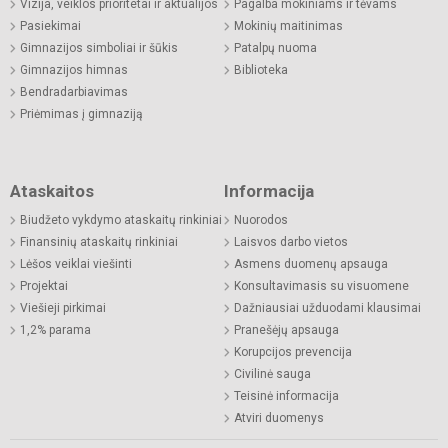
Vizija, veiklos prioritetai ir aktualijos
Pagalba mokiniams ir tėvams
Pasiekimai
Mokinių maitinimas
Gimnazijos simboliai ir šūkis
Patalpų nuoma
Gimnazijos himnas
Biblioteka
Bendradarbiavimas
Priėmimas į gimnaziją
Ataskaitos
Informacija
Biudžeto vykdymo ataskaitų rinkiniai
Nuorodos
Finansinių ataskaitų rinkiniai
Laisvos darbo vietos
Lėšos veiklai viešinti
Asmens duomenų apsauga
Projektai
Konsultavimasis su visuomene
Viešieji pirkimai
Dažniausiai užduodami klausimai
1,2% parama
Pranešėjų apsauga
Korupcijos prevencija
Civilinė sauga
Teisinė informacija
Atviri duomenys