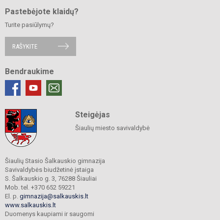
Pastebėjote klaidų?
Turite pasiūlymų?
RAŠYKITE
Bendraukime
Steigėjas
Šiaulių miesto savivaldybė
Šiaulių Stasio Šalkauskio gimnazija
Savivaldybės biudžetinė įstaiga
S. Šalkauskio g. 3, 76288 Šiauliai
Mob. tel. +370 652 59221
El. p.
gimnazija@salkauskis.lt
www.salkauskis.lt
Duomenys kaupiami ir saugomi