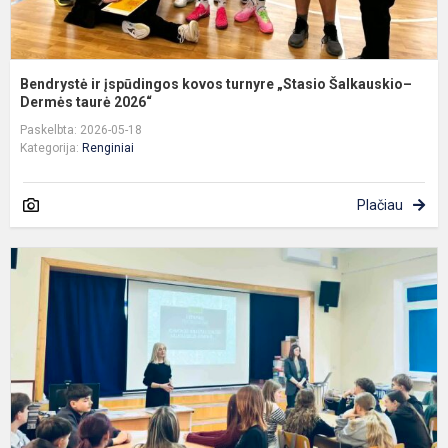
Bendrystė ir įspūdingos kovos turnyre „Stasio Šalkauskio–
Dermės taurė 2026“
Paskelbta: 2026-05-18
Kategorija:
Renginiai
Plačiau
M
S
V
k
į
Š
id