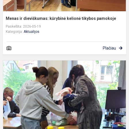
Menas ir dieviškumas: kūrybinė kelionė tikybos pamokoje
Paskelbta: 2026-05-19
Kategorija:
Aktualijos
Plačiau
N
f
ik
š
i
p
a
gr