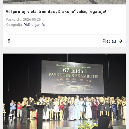
Vėl pirmoji vieta: triumfas „Drakono“ valčių regatoje!
Paskelbta: 2026-05-26
Kategorija:
Didžiuojamės
Plačiau
P
s
–
n
p
p