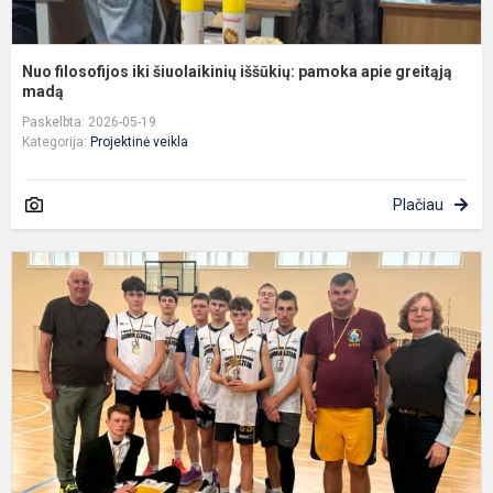
Nuo filosofijos iki šiuolaikinių iššūkių: pamoka apie greitąją
madą
Paskelbta: 2026-05-19
Kategorija:
Projektinė veikla
Plačiau
B
ir
į
k
t
„
Š
D