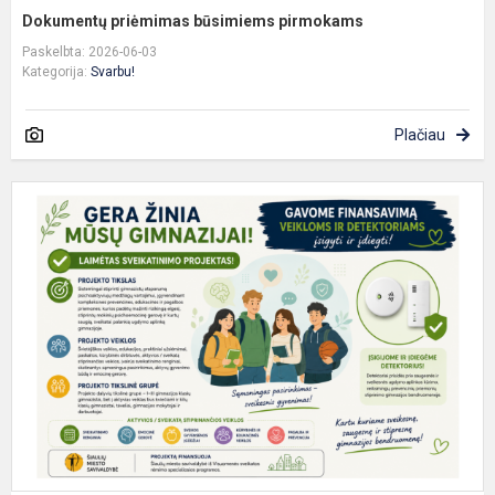
Dokumentų priėmimas būsimiems pirmokams
Paskelbta: 2026-06-03
Kategorija:
Svarbu!
Plačiau
G
p
v
r
ir
v
d