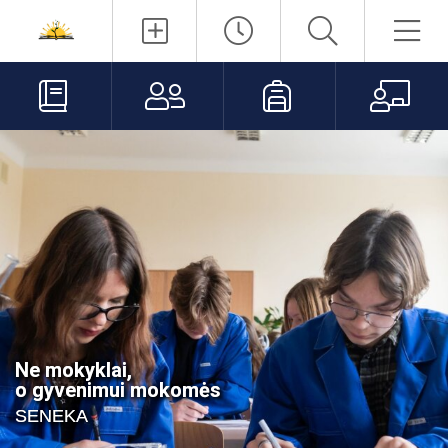
Paieška
Men
Elektroninis
Tėvams
Mokiniams
Mo
dienynas
Ne mokyklai,
Ne mokyklai,
o gyvenimui mokomės
o gyvenimui mokomės
SENEKA
SENEKA