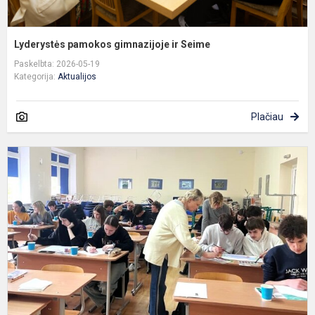
Lyderystės pamokos gimnazijoje ir Seime
Paskelbta: 2026-05-19
Kategorija:
Aktualijos
Plačiau
M
ir
d
k
k
t
p