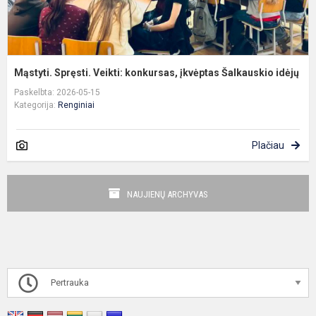
Mąstyti. Spręsti. Veikti: konkursas, įkvėptas Šalkauskio idėjų
Paskelbta: 2026-05-15
Kategorija:
Renginiai
Plačiau
NAUJIENŲ ARCHYVAS
Pertrauka