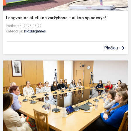
Lengvosios atletikos varžybose – aukso spindesys!
Paskelbta: 2026-05-22
Kategorija:
Didžiuojamės
Plačiau
L
p
g
ir
S