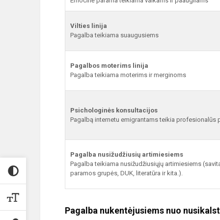
Emocinė parama teikiama vaikams ir paaugliams
Vilties linija
Pagalba teikiama suaugusiems
Pagalbos moterims linija
Pagalba teikiama moterims ir merginoms
Psichologinės konsultacijos
Pagalbą internetu emigrantams teikia profesionalūs 
Pagalba nusižudžiusių artimiesiems
Pagalba teikiama nusižudžiusiųjų artimiesiems (savit
paramos grupės, DUK, literatūra ir kita.).
Pagalba nukentėjusiems nuo nusikals