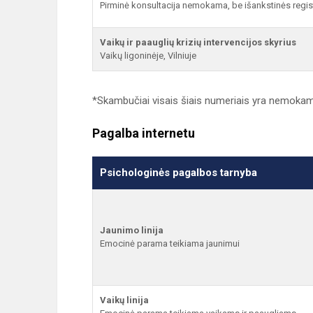
Pirminė konsultacija nemokama, be išankstinės regis
Vaikų ir paauglių krizių intervencijos skyrius
Vaikų ligoninėje, Vilniuje
*Skambučiai visais šiais numeriais yra nemokam
Pagalba internetu
Psichologinės pagalbos tarnyba
Jaunimo linija
Emocinė parama teikiama jaunimui
Vaikų linija