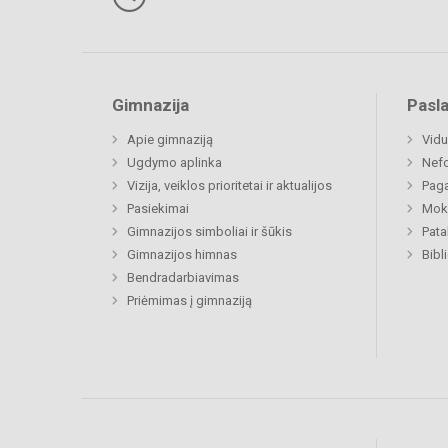
Gimnazija
Pasl
Apie gimnaziją
Vidu
Ugdymo aplinka
Nefo
Vizija, veiklos prioritetai ir aktualijos
Paga
Pasiekimai
Moki
Gimnazijos simboliai ir šūkis
Pat
Gimnazijos himnas
Bibl
Bendradarbiavimas
Priėmimas į gimnaziją