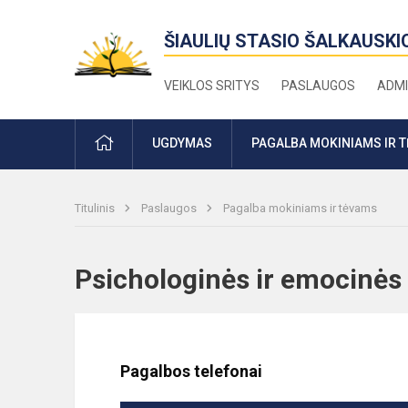
ŠIAULIŲ STASIO ŠALKAUSKI
VEIKLOS SRITYS
PASLAUGOS
ADMI
PRADŽIA
UGDYMAS
PAGALBA MOKINIAMS IR 
Titulinis
Paslaugos
Pagalba mokiniams ir tėvams
Psichologinės ir emocinė
Pagalbos telefonai