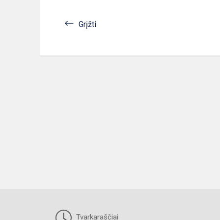
Grįžti
Tvarkaraščiai