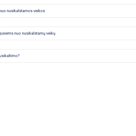
nuo nusikalstamos veikos
jusiems nuo nusikalstamų veikų
nusikaltimo?