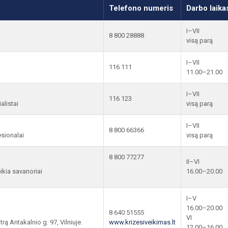
Telefono numeris
Darbo laika
I–VII
8 800 28888
visą parą
I–VII
116 111
11.00–21.00
I–VII
116 123
alistai
visą parą
I–VII
8 800 66366
esionalai
visą parą
8 800 77277
II–VI
ikia savanoriai
16.00–20.00
I–V
16.00–20.00
8 640 51555
VI
rą Antakalnio g. 97, Vilniuje.
www.krizesiveikimas.lt
12.00–16.00