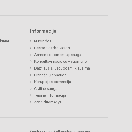
Informacija
kiniai
Nuorodos
Laisvos darbo vietos
Asmens duomenų apsauga
Konsultavimasis su visuomene
Dažniausiai užduodami klausimai
Pranešėjų apsauga
Korupcijos prevencija
Civilinė sauga
Teisinė informacija
Atviri duomenys
Šiaulių Stasio Šalkauskio gimnazija