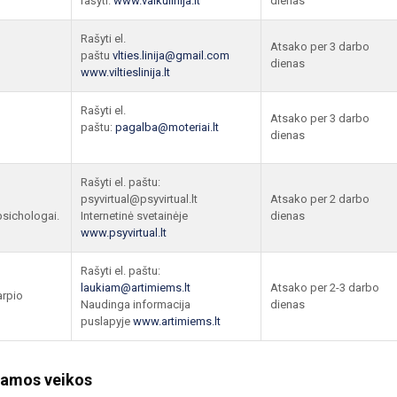
rašyti:
www.vaikulinija.lt
dienas
Rašyti el.
Atsako per 3 darbo
paštu
vlties.linija@gmail.com
dienas
www.viltieslinija.lt
Rašyti el.
Atsako per 3 darbo
paštu:
pagalba@moteriai.lt
dienas
Rašyti el. paštu:
psyvirtual@psyvirtual.lt
Atsako per 2 darbo
psichologai.
Internetinė svetainėje
dienas
www.psyvirtual.lt
Rašyti el. paštu:
laukiam@artimiems.lt
Atsako per 2-3 darbo
arpio
Naudinga informacija
dienas
puslapyje
www.artimiems.lt
tamos veikos