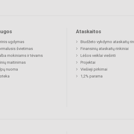
augos
Ataskaitos
rinis ugdymas
Biudžeto vykdymo ataskaitų rin
rmalusis švietimas
Finansinių ataskaitų rinkiniai
lba mokiniams ir tėvams
Lėšos veiklai viešinti
nių maitinimas
Projektai
alpų nuoma
Viešieji pirkimai
ioteka
1,2% parama