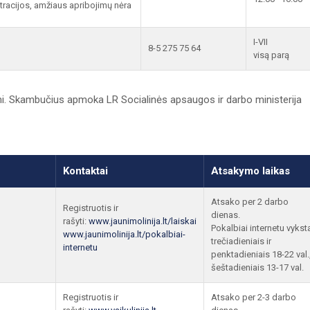
tracijos, amžiaus apribojimų nėra
I-VII
8-5 275 75 64
visą parą
i. Skambučius apmoka LR Socialinės apsaugos ir darbo ministerija
Kontaktai
Atsakymo laikas
Atsako per 2 darbo
Registruotis ir
dienas.
rašyti:
www.jaunimolinija.lt/laiskai
Pokalbiai internetu vykst
www.jaunimolinija.lt/pokalbiai-
trečiadieniais ir
internetu
penktadieniais 18-22 val.
šeštadieniais 13-17 val.
Registruotis ir
Atsako per 2-3 darbo