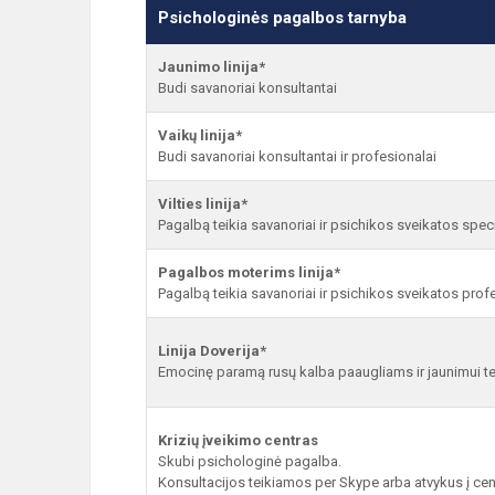
Psichologinės pagalbos tarnyba
Jaunimo linija*
Budi savanoriai konsultantai
Vaikų linija*
Budi savanoriai konsultantai ir profesionalai
Vilties linija*
Pagalbą teikia savanoriai ir psichikos sveikatos speci
Pagalbos moterims linija*
Pagalbą teikia savanoriai ir psichikos sveikatos prof
Linija Doverija*
Emocinę paramą rusų kalba paaugliams ir jaunimui te
Krizių įveikimo centras
Skubi psichologinė pagalba.
Konsultacijos teikiamos per Skype arba atvykus į cent