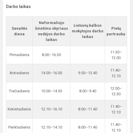
Darbo laikas
Neformaliojo
Lietuvių kalbos
Savaitės
švietimo skyriaus
Pietų
mokytojos darbo
diena
vedėjos darbo
pertrauka
laikas
laikas
11.30–
Pirmadienis
8.00–16.30
12.00
11.40–
Antradienis
14.00–16.00
9.50–13.40
12.10
12.00–
Trečiadienis
10.00–14.30
8.00–9.40
12.30
11.40–
Ketvirtadienis
12.10–16.10
8.00–11.40
12.10
11.40–
Penktadienis
12.10–14.10
8.00–11.40
12.10