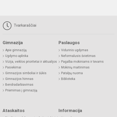
Tvarkaraščiai
Gimnazija
Paslaugos
Apie gimnaziją
Vidurinis ugdymas
Ugdymo aplinka
Neformalusis švietimas
Vizija, veiklos prioritetai ir aktualijos
Pagalba mokiniams ir tėvams
Pasiekimai
Mokinių maitinimas
Gimnazijos simboliai ir šūkis
Patalpų nuoma
Gimnazijos himnas
Biblioteka
Bendradarbiavimas
Priėmimas į gimnaziją
Ataskaitos
Informacija