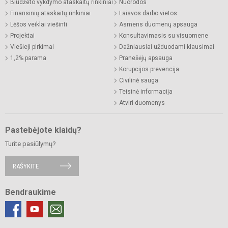
Biudžeto vykdymo ataskaitų rinkiniai
Nuorodos
Finansinių ataskaitų rinkiniai
Laisvos darbo vietos
Lėšos veiklai viešinti
Asmens duomenų apsauga
Projektai
Konsultavimasis su visuomene
Viešieji pirkimai
Dažniausiai užduodami klausimai
1,2% parama
Pranešėjų apsauga
Korupcijos prevencija
Civilinė sauga
Teisinė informacija
Atviri duomenys
Pastebėjote klaidų?
Turite pasiūlymų?
RAŠYKITE
Bendraukime