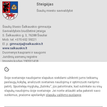
Steigėjas
Šiaulių miesto savivaldybė
Šiaulių Stasio Šalkauskio gimnazija
Savivaldybės biudžetinė įstaiga
S. Šalkauskio g. 3, 76288 Šiauliai
Mob. tel. +370 652 59221
El. p.
gimnazija@salkauskis.lt
www.salkauskis.lt
Duomenys kaupiami ir saugomi
Juridinių asmenų registre
Įmonės kodas 190531418
Šioje svetainėje naudojame slapukus siekdami užtikrinti jums teikiamų
© 2024. Šiaulių Stasio Šalkauskio gimnazija. Visos teisės saugomos.
Kopijuoti turinį be raštiško gimnazijos sutikimo griežtai draudžiama.
paslaugų kokybę, analizuoti svetainės naudojimą ir optimizuoti naršymo
patirtį. Spustelėję mygtuką „Sutinku“, jūs patvirtinate, kad sutinkate su visų
Prieinamumo paraiška
Slapukų valdymas
slapukų naudojimu šioje svetainėje. Jei norite atšaukti arba pakeisti savo
sutikimus, prašome apsilankyti
slapukų valdymo puslapyje
.
Sumanus būdas atnaujinti
mokyklos interneto
svetainę