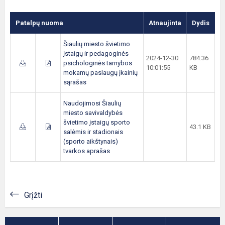
Patalpų nuoma
Atnaujinta
Dydis
Šiaulių miesto švietimo
įstaigų ir pedagoginės
2024-12-30
784.36
psichologinės tarnybos
10:01:55
KB
mokamų paslaugų įkainių
sąrašas
Naudojimosi Šiaulių
miesto savivaldybės
švietimo įstaigų sporto
43.1 KB
salėmis ir stadionais
(sporto aikštynais)
tvarkos aprašas
Grįžti