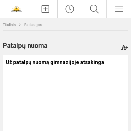
Paieška
Men
Titulinis
Paslaugos
Patalpų nuoma
Už patalpų nuomą gimnazijoje atsakinga