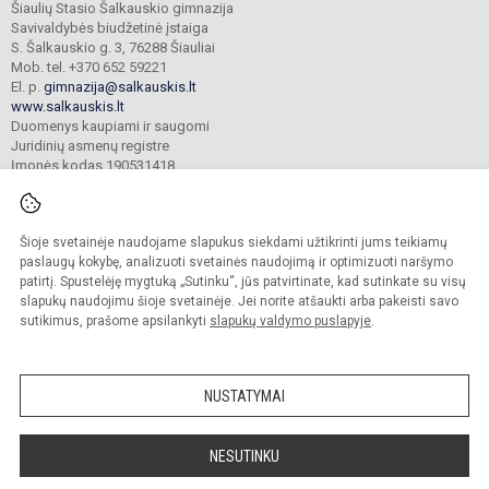
Šiaulių Stasio Šalkauskio gimnazija
Savivaldybės biudžetinė įstaiga
S. Šalkauskio g. 3, 76288 Šiauliai
Mob. tel. +370 652 59221
El. p.
gimnazija@salkauskis.lt
www.salkauskis.lt
Duomenys kaupiami ir saugomi
Juridinių asmenų registre
Įmonės kodas 190531418
Šioje svetainėje naudojame slapukus siekdami užtikrinti jums teikiamų
© 2024. Šiaulių Stasio Šalkauskio gimnazija. Visos teisės saugomos.
Kopijuoti turinį be raštiško gimnazijos sutikimo griežtai draudžiama.
paslaugų kokybę, analizuoti svetainės naudojimą ir optimizuoti naršymo
patirtį. Spustelėję mygtuką „Sutinku“, jūs patvirtinate, kad sutinkate su visų
Prieinamumo paraiška
Slapukų valdymas
slapukų naudojimu šioje svetainėje. Jei norite atšaukti arba pakeisti savo
sutikimus, prašome apsilankyti
slapukų valdymo puslapyje
.
Sumanus būdas atnaujinti
mokyklos interneto
svetainę
NUSTATYMAI
NESUTINKU