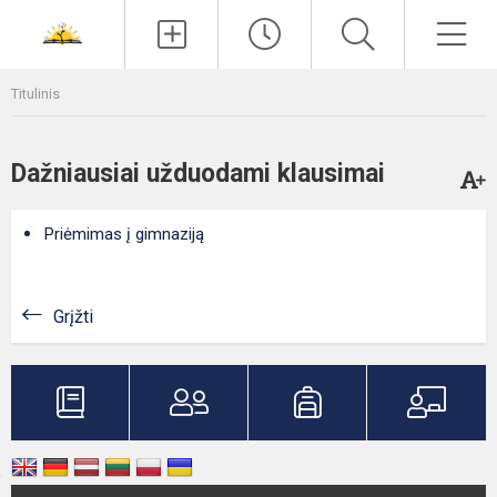
Paieška
Men
Titulinis
Dažniausiai užduodami klausimai
Priėmimas į gimnaziją
Grįžti