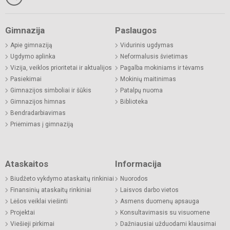
Gimnazija
Paslaugos
Apie gimnaziją
Vidurinis ugdymas
Ugdymo aplinka
Neformalusis švietimas
Vizija, veiklos prioritetai ir aktualijos
Pagalba mokiniams ir tėvams
Pasiekimai
Mokinių maitinimas
Gimnazijos simboliai ir šūkis
Patalpų nuoma
Gimnazijos himnas
Biblioteka
Bendradarbiavimas
Priėmimas į gimnaziją
Ataskaitos
Informacija
Biudžeto vykdymo ataskaitų rinkiniai
Nuorodos
Finansinių ataskaitų rinkiniai
Laisvos darbo vietos
Lėšos veiklai viešinti
Asmens duomenų apsauga
Projektai
Konsultavimasis su visuomene
Viešieji pirkimai
Dažniausiai užduodami klausimai