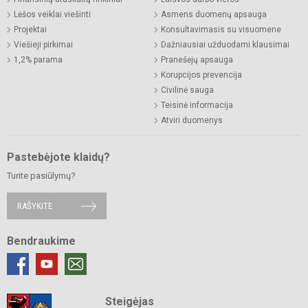
Lėšos veiklai viešinti
Asmens duomenų apsauga
Projektai
Konsultavimasis su visuomene
Viešieji pirkimai
Dažniausiai užduodami klausimai
1,2% parama
Pranešėjų apsauga
Korupcijos prevencija
Civilinė sauga
Teisinė informacija
Atviri duomenys
Pastebėjote klaidų?
Turite pasiūlymų?
RAŠYKITE
Bendraukime
Steigėjas