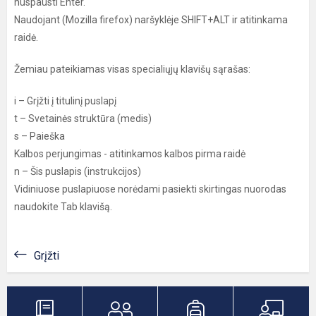
nuspausti Enter.
Naudojant (Mozilla firefox) naršyklėje SHIFT+ALT ir atitinkama
raidė.
Žemiau pateikiamas visas specialiųjų klavišų sąrašas:
i – Grįžti į titulinį puslapį
t – Svetainės struktūra (medis)
s – Paieška
Kalbos perjungimas - atitinkamos kalbos pirma raidė
n – Šis puslapis (instrukcijos)
Vidiniuose puslapiuose norėdami pasiekti skirtingas nuorodas
naudokite Tab klavišą.
Grįžti