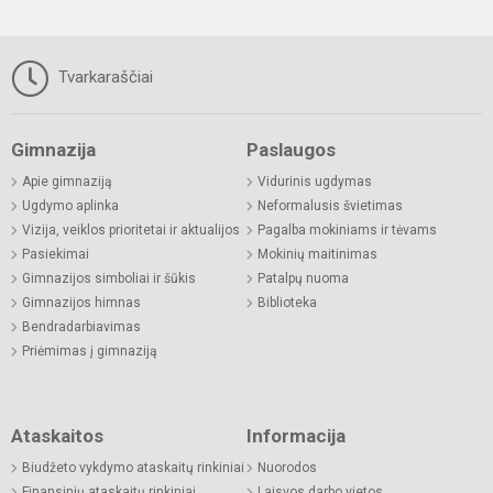
Tvarkaraščiai
Gimnazija
Paslaugos
Apie gimnaziją
Vidurinis ugdymas
Ugdymo aplinka
Neformalusis švietimas
Vizija, veiklos prioritetai ir aktualijos
Pagalba mokiniams ir tėvams
Pasiekimai
Mokinių maitinimas
Gimnazijos simboliai ir šūkis
Patalpų nuoma
Gimnazijos himnas
Biblioteka
Bendradarbiavimas
Priėmimas į gimnaziją
Ataskaitos
Informacija
Biudžeto vykdymo ataskaitų rinkiniai
Nuorodos
Finansinių ataskaitų rinkiniai
Laisvos darbo vietos