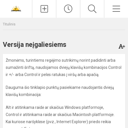
Paieška
Men
Titulinis
Versija neįgaliesiems
Žmonėms, turintiems regėjimo sutrikimų norint padidinti arba
sumažinti šriftą, naudojamos dviejų klavišų kombinacijos Control
ir +/- arba Control ir pelės ratukas į viršų arba apačią.
Dauguma šio tinklapio punktų pasiekiame naudojantis dviejų
klavišų kombinacija:
Alt ir atitinkama raidė ar skaičius Windows platformoje,
Control ir atitinkama raidė ar skaičius Macintosh platformoje.
Kai kuriose naršyklėse (pvz., Internet Explorer) priedo reikia