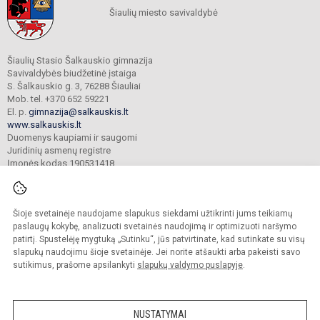
Šiaulių miesto savivaldybė
Šiaulių Stasio Šalkauskio gimnazija
Savivaldybės biudžetinė įstaiga
S. Šalkauskio g. 3, 76288 Šiauliai
Mob. tel. +370 652 59221
El. p.
gimnazija@salkauskis.lt
www.salkauskis.lt
Duomenys kaupiami ir saugomi
Juridinių asmenų registre
Įmonės kodas 190531418
Šioje svetainėje naudojame slapukus siekdami užtikrinti jums teikiamų
© 2024. Šiaulių Stasio Šalkauskio gimnazija. Visos teisės saugomos.
Kopijuoti turinį be raštiško gimnazijos sutikimo griežtai draudžiama.
paslaugų kokybę, analizuoti svetainės naudojimą ir optimizuoti naršymo
patirtį. Spustelėję mygtuką „Sutinku“, jūs patvirtinate, kad sutinkate su visų
Prieinamumo paraiška
Slapukų valdymas
slapukų naudojimu šioje svetainėje. Jei norite atšaukti arba pakeisti savo
sutikimus, prašome apsilankyti
slapukų valdymo puslapyje
.
Sumanus būdas atnaujinti
mokyklos interneto
svetainę
NUSTATYMAI