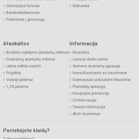
Gimnazijos himnas
Biblioteka
Bendradarbiavimas
Priėmimas į gimnaziją
Ataskaitos
Informacija
Biudžeto vykdymo ataskaitų rinkiniai
Nuorodos
Finansinių ataskaitų rinkiniai
Laisvos darbo vietos
Lėšos veiklai viešinti
Asmens duomenų apsauga
Projektai
Konsultavimasis su visuomene
Viešieji pirkimai
Dažniausiai užduodami klausimai
1,2% parama
Pranešėjų apsauga
Korupcijos prevencija
Civilinė sauga
Teisinė informacija
Atviri duomenys
Pastebėjote klaidų?
Turite pasiūlymų?