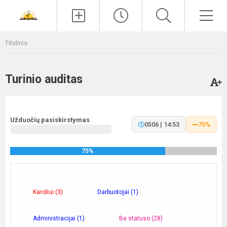
Paieška
Men
Titulinis
Turinio auditas
Užduočių pasiskirstymas
0506 | 14:53
75%
75%
Karoliui (3)
Darbuotojai (1)
Administracijai (1)
Be statuso (28)