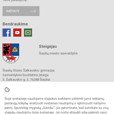
RAŠYKITE
Bendraukime
Steigėjas
Šiaulių miesto savivaldybė
Šiaulių Stasio Šalkauskio gimnazija
Savivaldybės biudžetinė įstaiga
S. Šalkauskio g. 3, 76288 Šiauliai
Mob. tel. +370 652 59221
El. p.
gimnazija@salkauskis.lt
www.salkauskis.lt
Duomenys kaupiami ir saugomi
Šioje svetainėje naudojame slapukus siekdami užtikrinti jums teikiamų
Juridinių asmenų registre
paslaugų kokybę, analizuoti svetainės naudojimą ir optimizuoti naršymo
Įmonės kodas 190531418
patirtį. Spustelėję mygtuką „Sutinku“, jūs patvirtinate, kad sutinkate su visų
slapukų naudojimu šioje svetainėje. Jei norite atšaukti arba pakeisti savo