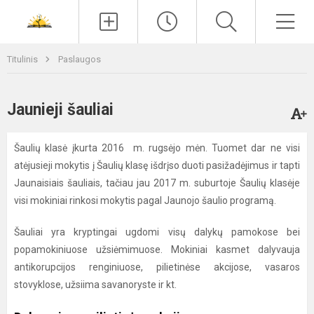
Paieška
Men
Titulinis
Paslaugos
Jaunieji šauliai
Šaulių klasė įkurta 2016 m. rugsėjo mėn. Tuomet dar ne visi
atėjusieji mokytis į Šaulių klasę išdrįso duoti pasižadėjimus ir tapti
Jaunaisiais šauliais, tačiau jau 2017 m. suburtoje Šaulių klasėje
visi mokiniai rinkosi mokytis pagal Jaunojo šaulio programą.
Šauliai yra kryptingai ugdomi visų dalykų pamokose bei
popamokiniuose užsiėmimuose. Mokiniai kasmet dalyvauja
antikorupcijos renginiuose, pilietinėse akcijose, vasaros
stovyklose, užsiima savanoryste ir kt.