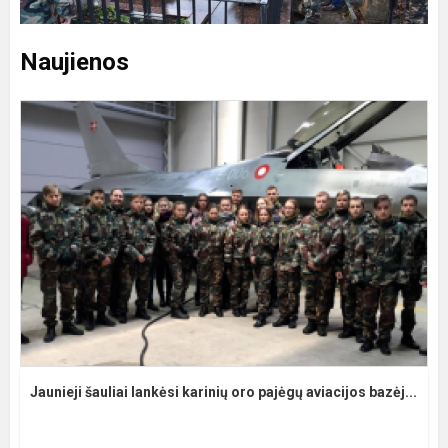
Naujienos
Jaunieji šauliai lankėsi karinių oro pajėgų aviacijos bazėj...