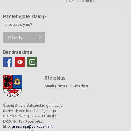
Atviri duomenys
Pastebėjote klaidų?
Turite pasiūlymų?
RAŠYKITE
Bendraukime
Steigėjas
Šiaulių miesto savivaldybė
Šiaulių Stasio Šalkauskio gimnazija
Savivaldybės biudžetinė įstaiga
S. Šalkauskio g. 3, 76288 Šiauliai
Mob. tel. +370 652 59221
El. p.
gimnazija@salkauskis.lt