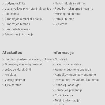
Ugdymo aplinka
Neformalusis švietimas
Vizija, veiklos prioritetai ir aktualijos
Pagalba mokiniams ir tėvams
Pasiekimai
Mokinių maitinimas
Gimnazijos simboliai ir šūkis
Patalpų nuoma
Gimnazijos himnas
Biblioteka
Bendradarbiavimas
Priėmimas į gimnaziją
Ataskaitos
Informacija
Biudžeto vykdymo ataskaitų rinkiniai
Nuorodos
Finansinių ataskaitų rinkiniai
Laisvos darbo vietos
Lėšos veiklai viešinti
Asmens duomenų apsauga
Projektai
Konsultavimasis su visuomene
Viešieji pirkimai
Dažniausiai užduodami klausimai
1,2% parama
Pranešėjų apsauga
Korupcijos prevencija
Civilinė sauga
Teisinė informacija