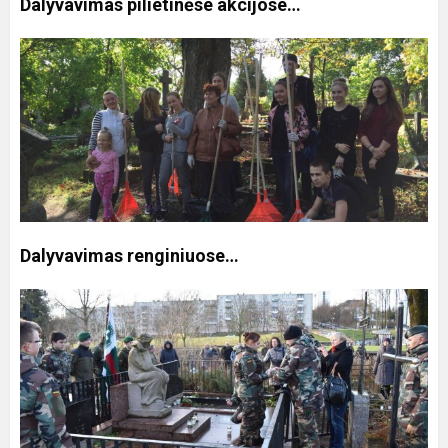
Dalyvavimas pilietinėse akcijose…
Dalyvavimas renginiuose…