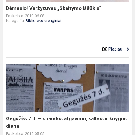
Dėmesio! Varžytuvės „Skaitymo iššūkis“
Paskelbta: 2019-06-08
Kategorija:
Bibliotekos renginiai
Plačiau
Gegužės
7
d.
–
spaudos
atgavimo,
kalbos
ir
Gegužės 7 d. – spaudos atgavimo, kalbos ir knygos
knygos
diena
diena
Paskelbta: 2019-05-05