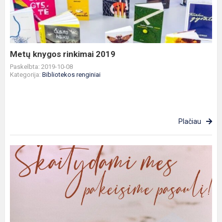
2019
Metų knygos rinkimai 2019
Paskelbta: 2019-10-08
Kategorija:
Bibliotekos renginiai
Plačiau
Dėmesio!
Varžytuvės
„Skaitymo
iššūkis“