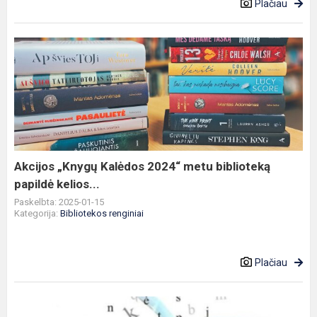
Plačiau
Akcijos
„Knygų
Kalėdos
2024“
metu
biblioteką
papildė
kelios...
Akcijos „Knygų Kalėdos 2024“ metu biblioteką
papildė kelios...
Paskelbta: 2025-01-15
Kategorija:
Bibliotekos renginiai
Plačiau
Padėka