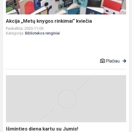
Akcija „Metų knygos rinkimai“ kviečia
Paskelbta: 2020-11-09
Kategorija:
Bibliotekos renginiai
Plačiau
Išminties
diena
kartu
su
Jumis!
Išminties diena kartu su Jumis!