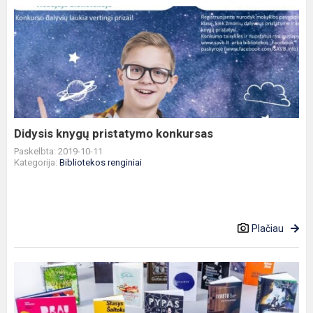
Didysis
knygų
pristatymo
konkursas
Didysis knygų pristatymo konkursas
Paskelbta: 2019-10-11
Kategorija:
Bibliotekos renginiai
Plačiau
Metų
knygos
rinkimai