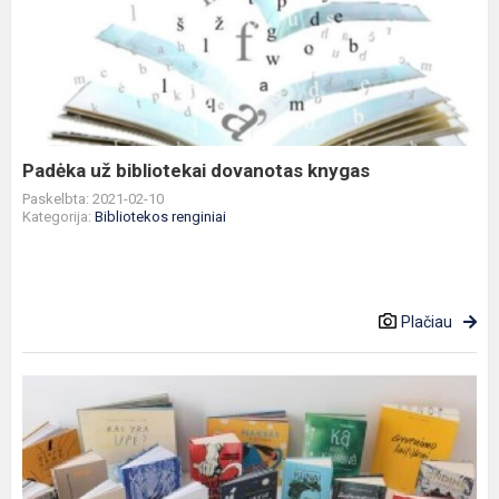
už
bibliotekai
dovanotas
knygas
Padėka už bibliotekai dovanotas knygas
Paskelbta: 2021-02-10
Kategorija:
Bibliotekos renginiai
Plačiau
Akcija
„Metų
knygos
rinkimai“
kviečia