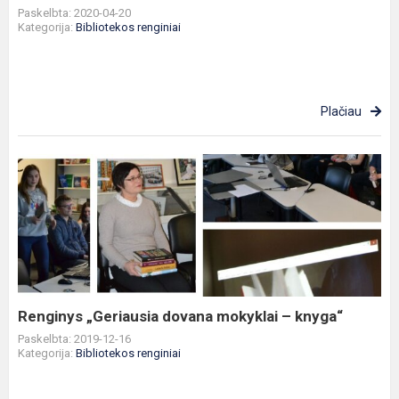
Paskelbta: 2020-04-20
Kategorija:
Bibliotekos renginiai
Plačiau
Renginys
„Geriausia
dovana
mokyklai
–
knyga“
Renginys „Geriausia dovana mokyklai – knyga“
Paskelbta: 2019-12-16
Kategorija:
Bibliotekos renginiai