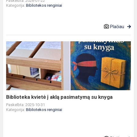
Paskelbta: 2026-01-22
Kategorija:
Bibliotekos renginiai
Plačiau
Biblioteka
kvietė
į
aklą
pasimatymą
su
knyga
Biblioteka kvietė į aklą pasimatymą su knyga
Paskelbta: 2025-10-31
Kategorija:
Bibliotekos renginiai