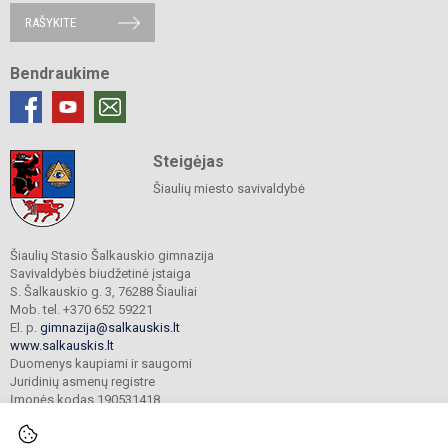
RAŠYKITE
Bendraukime
Steigėjas
Šiaulių miesto savivaldybė
Šiaulių Stasio Šalkauskio gimnazija
Savivaldybės biudžetinė įstaiga
S. Šalkauskio g. 3, 76288 Šiauliai
Mob. tel. +370 652 59221
El. p.
gimnazija@salkauskis.lt
www.salkauskis.lt
Duomenys kaupiami ir saugomi
Juridinių asmenų registre
Įmonės kodas 190531418