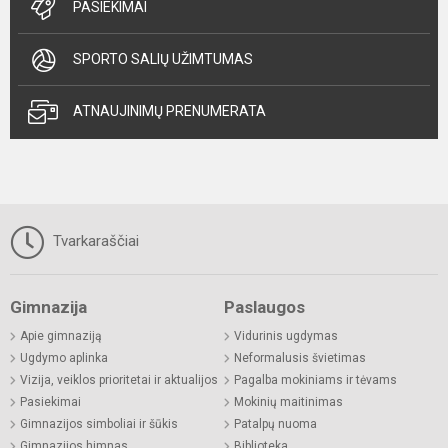
PASIEKIMAI
SPORTO SALIŲ UŽIMTUMAS
ATNAUJINIMŲ PRENUMERATA
Tvarkaraščiai
Gimnazija
Paslaugos
Apie gimnaziją
Vidurinis ugdymas
Ugdymo aplinka
Neformalusis švietimas
Vizija, veiklos prioritetai ir aktualijos
Pagalba mokiniams ir tėvams
Pasiekimai
Mokinių maitinimas
Gimnazijos simboliai ir šūkis
Patalpų nuoma
Gimnazijos himnas
Biblioteka