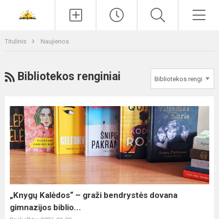
Paieška
Men
Titulinis
Naujienos
RSS
Bibliotekos renginiai
„Knygų
Kalėdos“
–
graži
bendrystės
dovana
gimnazijos
biblio...
„Knygų Kalėdos“ – graži bendrystės dovana
gimnazijos biblio...