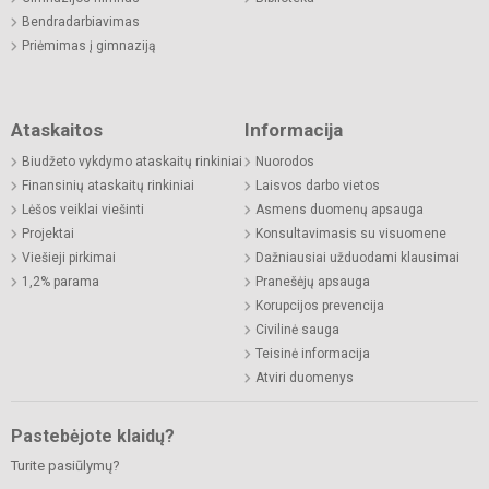
Bendradarbiavimas
Priėmimas į gimnaziją
Ataskaitos
Informacija
Biudžeto vykdymo ataskaitų rinkiniai
Nuorodos
Finansinių ataskaitų rinkiniai
Laisvos darbo vietos
Lėšos veiklai viešinti
Asmens duomenų apsauga
Projektai
Konsultavimasis su visuomene
Viešieji pirkimai
Dažniausiai užduodami klausimai
1,2% parama
Pranešėjų apsauga
Korupcijos prevencija
Civilinė sauga
Teisinė informacija
Atviri duomenys
Pastebėjote klaidų?
Turite pasiūlymų?