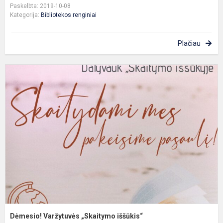
Paskelbta: 2019-10-08
Kategorija:
Bibliotekos renginiai
Plačiau
D
V
„
i
Dėmesio! Varžytuvės „Skaitymo iššūkis“