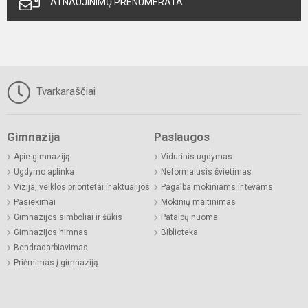
ATNAUJINIMŲ PRENUMERATA
Tvarkaraščiai
Gimnazija
Paslaugos
Apie gimnaziją
Vidurinis ugdymas
Ugdymo aplinka
Neformalusis švietimas
Vizija, veiklos prioritetai ir aktualijos
Pagalba mokiniams ir tėvams
Pasiekimai
Mokinių maitinimas
Gimnazijos simboliai ir šūkis
Patalpų nuoma
Gimnazijos himnas
Biblioteka
Bendradarbiavimas
Priėmimas į gimnaziją