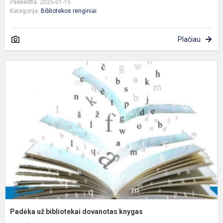
Paskelbta: 2025-01-15
Kategorija:
Bibliotekos renginiai
Plačiau
P
u
b
d
k
Padėka už bibliotekai dovanotas knygas