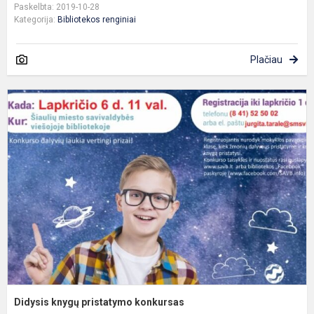
Paskelbta: 2019-10-28
Kategorija:
Bibliotekos renginiai
Plačiau
D
k
p
k
Didysis knygų pristatymo konkursas