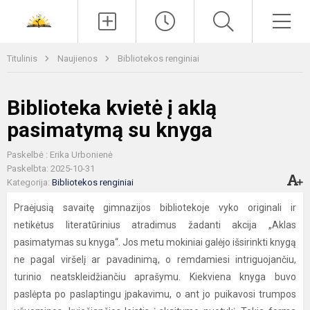
Paieška
Men
Titulinis
Naujienos
Bibliotekos renginiai
Biblioteka kvietė į aklą
pasimatymą su knyga
Paskelbė : Erika Urbonienė
Paskelbta: 2025-10-31
Kategorija:
Bibliotekos renginiai
Praėjusią savaitę gimnazijos bibliotekoje vyko originali ir
netikėtus literatūrinius atradimus žadanti akcija „Aklas
pasimatymas su knyga“. Jos metu mokiniai galėjo išsirinkti knygą
ne pagal viršelį ar pavadinimą, o remdamiesi intriguojančiu,
turinio neatskleidžiančiu aprašymu. Kiekviena knyga buvo
paslėpta po paslaptingu įpakavimu, o ant jo puikavosi trumpos