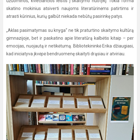
užuominos, kviečiančios leistis į skaitymo nuotykį. Tokia forma
skatino mokinius atsiverti naujoms literatūrinėms patirtims ir
atrasti kūrinius, kurių galbūt niekada nebūtų pasirinkę patys.
„Aklas pasimatymas su knyga“ ne tik praturtino skaitymo kultūrą
gimnazijoje, bet ir paskatino apie literatūrą kalbėtis kitaip – per
emocijas, nuojautą ir netikėtumą. Bibliotekininkė Erika džiaugiasi,
kad iniciatyva įkvėpė bendruomenę skaityti drąsiau ir atviriau.