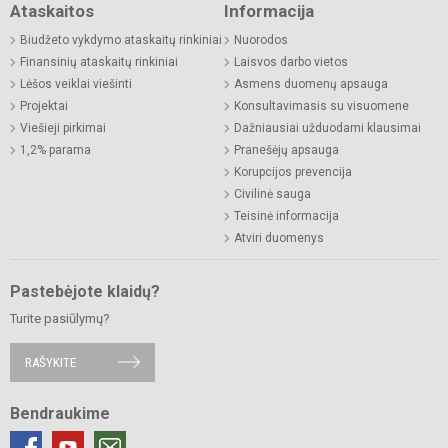
Ataskaitos
Informacija
Biudžeto vykdymo ataskaitų rinkiniai
Nuorodos
Finansinių ataskaitų rinkiniai
Laisvos darbo vietos
Lėšos veiklai viešinti
Asmens duomenų apsauga
Projektai
Konsultavimasis su visuomene
Viešieji pirkimai
Dažniausiai užduodami klausimai
1,2% parama
Pranešėjų apsauga
Korupcijos prevencija
Civilinė sauga
Teisinė informacija
Atviri duomenys
Pastebėjote klaidų?
Turite pasiūlymų?
RAŠYKITE
Bendraukime