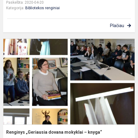
Paskelbta: 2020-04-20
Kategorija:
Bibliotekos renginiai
Plačiau
R
„
d
m
–
k
Renginys „Geriausia dovana mokyklai – knyga“