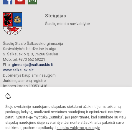
Steigėjas
Šiaulių miesto savivaldybė
Šiaulių Stasio Šalkauskio gimnazija
Savivaldybės biudžetinė įstaiga
S. Šalkauskio g. 3, 76288 Šiauliai
Mob. tel. +370 652 59221
El. p.
gimnazija@salkauskis.lt
www.salkauskis.lt
Duomenys kaupiami ir saugomi
Juridinių asmenų registre
Įmonės kodas 190531418
Šioje svetainėje naudojame slapukus siekdami užtikrinti jums teikiamų
© 2024. Šiaulių Stasio Šalkauskio gimnazija. Visos teisės saugomos.
Kopijuoti turinį be raštiško gimnazijos sutikimo griežtai draudžiama.
paslaugų kokybę, analizuoti svetainės naudojimą ir optimizuoti naršymo
patirtį. Spustelėję mygtuką „Sutinku“, jūs patvirtinate, kad sutinkate su visų
Prieinamumo paraiška
Slapukų valdymas
slapukų naudojimu šioje svetainėje. Jei norite atšaukti arba pakeisti savo
sutikimus, prašome apsilankyti
slapukų valdymo puslapyje
.
Sumanus būdas atnaujinti