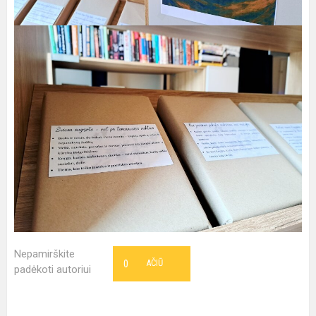
Nepamirškite
0
AČIŪ
padėkoti autoriui