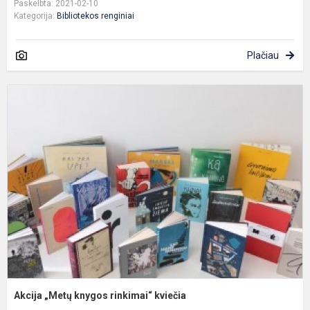
Paskelbta: 2021-02-10
Kategorija:
Bibliotekos renginiai
Plačiau
A
„
k
r
k
Akcija „Metų knygos rinkimai“ kviečia