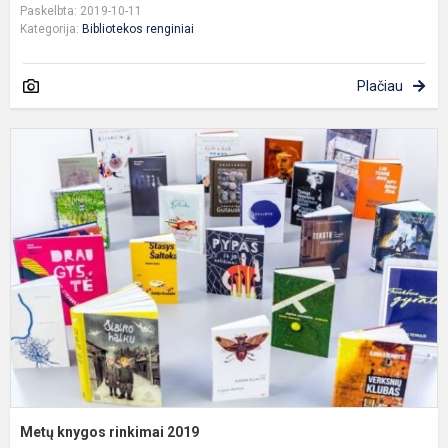
Paskelbta: 2019-10-11
Kategorija:
Bibliotekos renginiai
Plačiau
M
k
r
2
Metų knygos rinkimai 2019