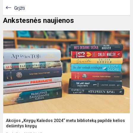
Grįžti
Ankstesnės naujienos
A
„
K
2
m
b
p
k
Akcijos „Knygų Kalėdos 2024“ metu biblioteką papildė kelios
dešimtys knygų