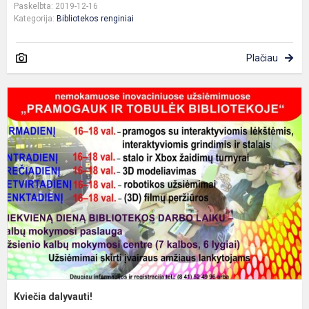
Paskelbta: 2019-12-16
Kategorija:
Bibliotekos renginiai
Plačiau
K
d
Kviečia dalyvauti!