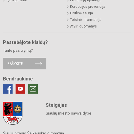
1,2% parama
Pranešėjų apsauga
Korupcijos prevencija
Civilinė sauga
Teisinė informacija
Atviri duomenys
Pastebėjote klaidų?
Turite pasiūlymų?
RAŠYKITE
Bendraukime
Steigėjas
Šiaulių miesto savivaldybė
Šiaulių Stasio Šalkauskio gimnazija