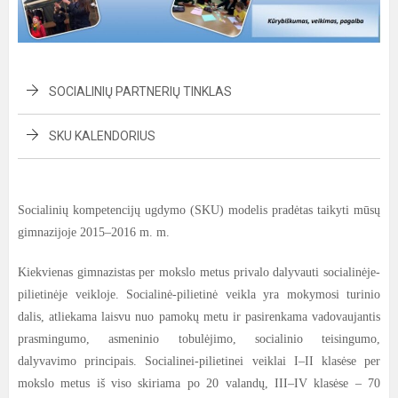
SOCIALINIŲ PARTNERIŲ TINKLAS
SKU KALENDORIUS
Socialinių kompetencijų ugdymo (SKU) modelis pradėtas taikyti mūsų
gimnazijoje 2015–2016 m. m.
Kiekvienas gimnazistas per mokslo metus privalo dalyvauti socialinėje-
pilietinėje veikloje. Socialinė-pilietinė veikla yra mokymosi turinio
dalis, atliekama laisvu nuo pamokų metu ir pasirenkama vadovaujantis
prasmingumo, asmeninio tobulėjimo, socialinio teisingumo,
dalyvavimo principais. Socialinei-pilietinei veiklai I–II klasėse per
mokslo metus iš viso skiriama po 20 valandų, III–IV klasėse – 70