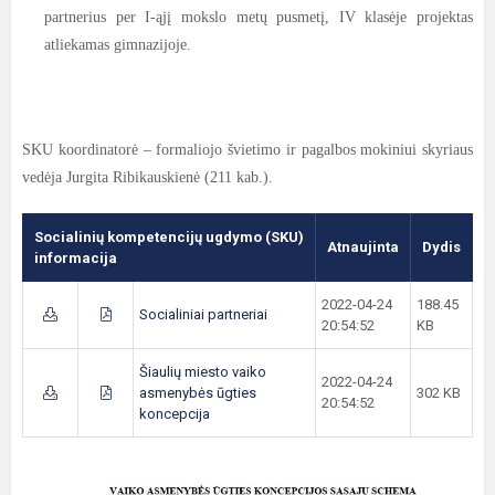
partnerius per I-ąjį mokslo metų pusmetį, IV klasėje projektas
atliekamas gimnazijoje.
SKU koordinatorė – formaliojo švietimo ir pagalbos mokiniui skyriaus
vedėja Jurgita Ribikauskienė (211 kab.).
Socialinių kompetencijų ugdymo (SKU)
Atnaujinta
Dydis
informacija
2022-04-24
188.45
Socialiniai partneriai
20:54:52
KB
Šiaulių miesto vaiko
2022-04-24
asmenybės ūgties
302 KB
20:54:52
koncepcija