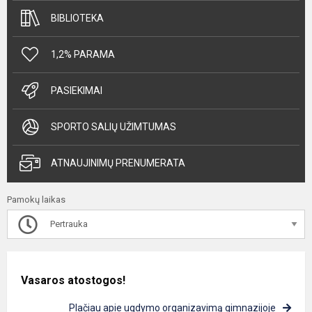
BIBLIOTEKA
1,2% PARAMA
PASIEKIMAI
SPORTO SALIŲ UŽIMTUMAS
ATNAUJINIMŲ PRENUMERATA
Pamokų laikas
Pertrauka
Vasaros atostogos!
Plačiau apie ugdymo organizavimą gimnazijoje