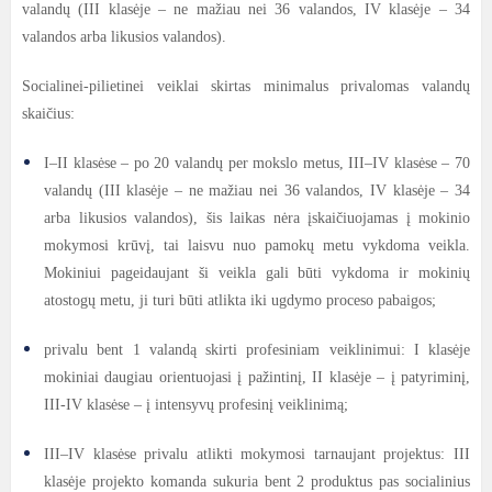
valandų (III klasėje – ne mažiau nei 36 valandos, IV klasėje – 34
valandos arba likusios valandos).
Socialinei-pilietinei veiklai skirtas minimalus privalomas valandų
skaičius:
I–II klasėse – po 20 valandų per mokslo metus, III–IV klasėse – 70
valandų (III klasėje – ne mažiau nei 36 valandos, IV klasėje – 34
arba likusios valandos), šis laikas nėra įskaičiuojamas į mokinio
mokymosi krūvį, tai laisvu nuo pamokų metu vykdoma veikla.
Mokiniui pageidaujant ši veikla gali būti vykdoma ir mokinių
atostogų metu, ji turi būti atlikta iki ugdymo proceso pabaigos;
privalu bent 1 valandą skirti profesiniam veiklinimui: I klasėje
mokiniai daugiau orientuojasi į pažintinį, II klasėje – į patyriminį,
III-IV klasėse – į intensyvų profesinį veiklinimą;
III–IV klasėse privalu atlikti mokymosi tarnaujant projektus: III
klasėje projekto komanda sukuria bent 2 produktus pas socialinius