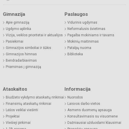
Gimnazija
Paslaugos
Apie gimnaziją
Vidurinis ugdymas
Ugdymo aplinka
Neformalusis švietimas
Vizija, veiklos prioritetai ir aktualijos
Pagalba mokiniams ir tėvams
Pasiekimai
Mokinių maitinimas
Gimnazijos simboliai ir šūkis
Patalpų nuoma
Gimnazijos himnas
Biblioteka
Bendradarbiavimas
Priėmimas į gimnaziją
Ataskaitos
Informacija
Biudžeto vykdymo ataskaitų rinkiniai
Nuorodos
Finansinių ataskaitų rinkiniai
Laisvos darbo vietos
Lėšos veiklai viešinti
Asmens duomenų apsauga
Projektai
Konsultavimasis su visuomene
Viešieji pirkimai
Dažniausiai užduodami klausimai