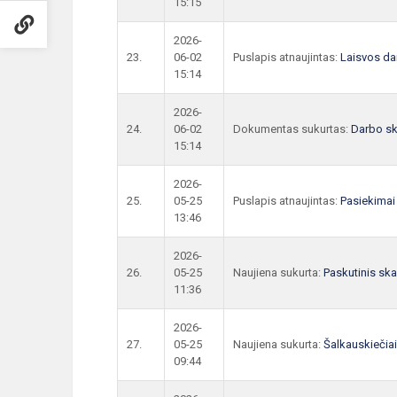
15:15
2026-
23.
06-02
Puslapis atnaujintas:
Laisvos da
15:14
2026-
24.
06-02
Dokumentas sukurtas:
Darbo sk
15:14
2026-
25.
05-25
Puslapis atnaujintas:
Pasiekimai
13:46
2026-
26.
05-25
Naujiena sukurta:
Paskutinis sk
11:36
2026-
27.
05-25
Naujiena sukurta:
Šalkauskiečiai 
09:44