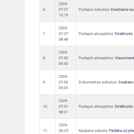
2026-
6.
07-07
Puslapis sukurtas:
Kviečiame sus
10:19
2026-
7.
07-07
Puslapis atnaujintas:
Direktorės
08:48
2026-
8.
07-02
Puslapis atnaujintas:
Visuomenės
09:43
2026-
9.
07-02
Dokumentas sukurtas:
Sveikato
09:35
2026-
10.
07-01
Puslapis atnaujintas:
Direktorės
08:31
2026-
11.
06-25
Naujiena sukurta:
Padėka už pili