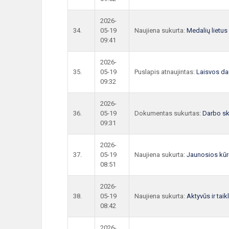
2026-
34.
05-19
Naujiena sukurta:
Medalių lietus
09:41
2026-
35.
05-19
Puslapis atnaujintas:
Laisvos da
09:32
2026-
36.
05-19
Dokumentas sukurtas:
Darbo sk
09:31
2026-
37.
05-19
Naujiena sukurta:
Jaunosios kūr
08:51
2026-
38.
05-19
Naujiena sukurta:
Aktyvūs ir taik
08:42
2026-