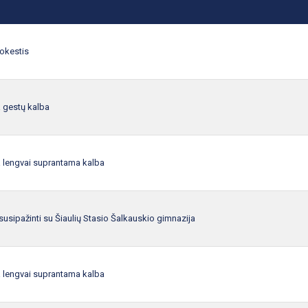
okestis
a gestų kalba
a lengvai suprantama kalba
usipažinti su Šiaulių Stasio Šalkauskio gimnazija
a lengvai suprantama kalba