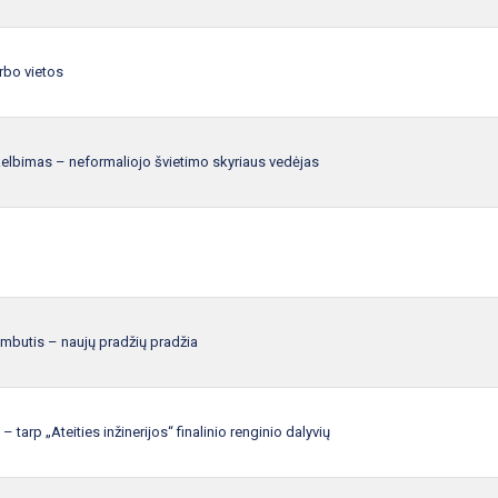
rbo vietos
elbimas – neformaliojo švietimo skyriaus vedėjas
ambutis – naujų pradžių pradžia
– tarp „Ateities inžinerijos“ finalinio renginio dalyvių