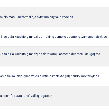
skelbimas – neformaliojo švietimo skyriaus vedėjas
ų Stasio Šalkauskio gimnazijos mokinių asmens duomenų tvarkymo taisyklės
ų Stasio Šalkauskio gimnazijos darbuotojų asmens duomenų saugojimo
tasio Šalkauskio gimnazijos dirbtinio intelekto (DI) naudojimo taisyklės
ta: triumfas „Drakono“ valčių regatoje!