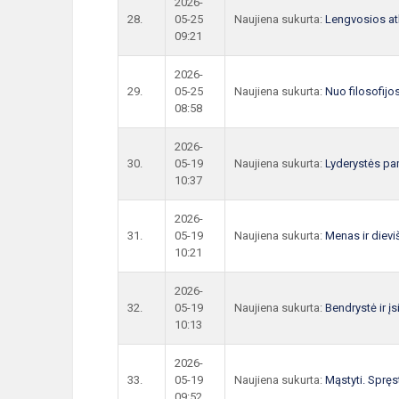
2026-
28.
05-25
Naujiena sukurta:
Lengvosios at
09:21
2026-
29.
05-25
Naujiena sukurta:
Nuo filosofijo
08:58
2026-
30.
05-19
Naujiena sukurta:
Lyderystės pa
10:37
2026-
31.
05-19
Naujiena sukurta:
Menas ir diev
10:21
2026-
32.
05-19
Naujiena sukurta:
Bendrystė ir į
10:13
2026-
33.
05-19
Naujiena sukurta:
Mąstyti. Spręs
09:52