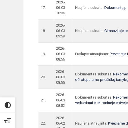
2026-
17.
06-03
Naujiena sukurta:
Dokumentų pr
10:06
2026-
18.
06-03
Naujiena sukurta:
Gimnazijoje pr
09:59
2026-
19.
06-03
Puslapis atnaujintas:
Prevencija
08:56
2026-
Dokumentas sukurtas:
Rekomend
20.
06-03
dėl atsparumo priešiškų tarnybų
08:55
2026-
Dokumentas sukurtas:
Rekomend
21.
06-03
verbavimui elektroninėje erdvėje
08:52
2026-
22.
06-02
Naujiena atnaujinta:
Kviečiame d