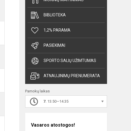
BIBLIOTEKA
1,2% PARAMA
PASIEKIMAI
SPORTO SALIŲ UŽIMTUMAS
ATNAUJINIMŲ PRENUMERATA
Pamokų laikas
7.
13.50—14.35
Vasaros atostogos!