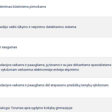
iėmimas būsimiems pirmokams
adėjo veikti rūkymo ir veipinimo detektavimo sistema
 ir saugumas
acijos vaikams ir paaugliams, jų tėvams ir su jais dirbantiems specialistams
 vykdomam verbavimui elektroninėje erdvėje stiprinimo
acijos vaikams ir paaugliams dėl atsparumo priešiškų tarnybų vykdomam
ialogui: forumas apie ugdymo kokybę gimnazijoje