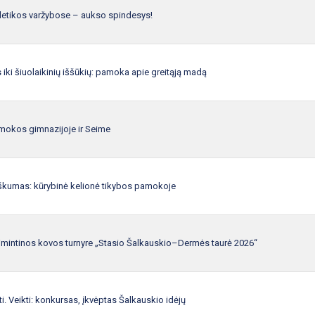
letikos varžybose – aukso spindesys!
s iki šiuolaikinių iššūkių: pamoka apie greitąją madą
mokos gimnazijoje ir Seime
iškumas: kūrybinė kelionė tikybos pamokoje
simintinos kovos turnyre „Stasio Šalkauskio–Dermės taurė 2026“
ti. Veikti: konkursas, įkvėptas Šalkauskio idėjų