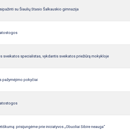
ipažinti su Šiaulių Stasio Šalkauskio gimnazija
 atostogos
 sveikatos specialistas, vykdantis sveikatos priežiūrą mokykloje
s pažymėjimo pokyčiai
 atostogos
etiškumą: prisijungėme prie iniciatyvos „Obuoliai Sibire neauga“