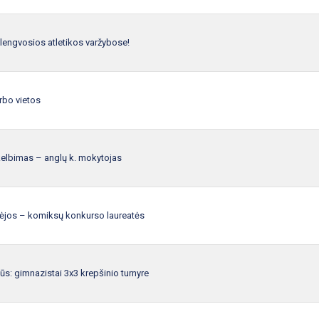
 lengvosios atletikos varžybose!
rbo vietos
elbimas – anglų k. mokytojas
ėjos – komiksų konkurso laureatės
lūs: gimnazistai 3x3 krepšinio turnyre