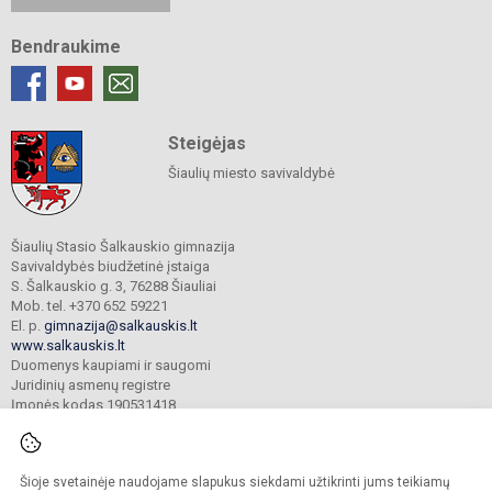
Bendraukime
Steigėjas
Šiaulių miesto savivaldybė
Šiaulių Stasio Šalkauskio gimnazija
Savivaldybės biudžetinė įstaiga
S. Šalkauskio g. 3, 76288 Šiauliai
Mob. tel. +370 652 59221
El. p.
gimnazija@salkauskis.lt
www.salkauskis.lt
Duomenys kaupiami ir saugomi
Juridinių asmenų registre
Įmonės kodas 190531418
Šioje svetainėje naudojame slapukus siekdami užtikrinti jums teikiamų
© 2024. Šiaulių Stasio Šalkauskio gimnazija. Visos teisės saugomos.