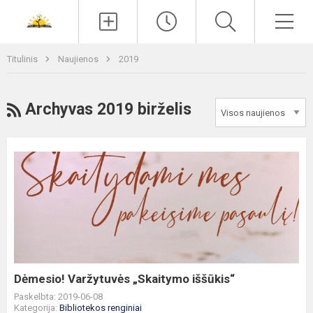
Paieška
Men
Titulinis
Naujienos
2019
RSS
Archyvas 2019 birželis
Dėmesio!
Varžytuvės
„Skaitymo
iššūkis“
Dėmesio! Varžytuvės „Skaitymo iššūkis“
Paskelbta: 2019-06-08
Kategorija:
Bibliotekos renginiai