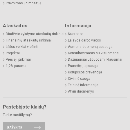
Priėmimas į gimnaziją
Ataskaitos
Informacija
Biudžeto vykdymo ataskaitų rinkiniai
Nuorodos
Finansinių ataskaitų rinkiniai
Laisvos darbo vietos
Lėšos veiklai viešinti
Asmens duomenų apsauga
Projektai
Konsultavimasis su visuomene
Viešieji pirkimai
Dažniausiai užduodami klausimai
1,2% parama
Pranešėjų apsauga
Korupcijos prevencija
Civilinė sauga
Teisinė informacija
Atviri duomenys
Pastebėjote klaidų?
Turite pasiūlymų?
RAŠYKITE