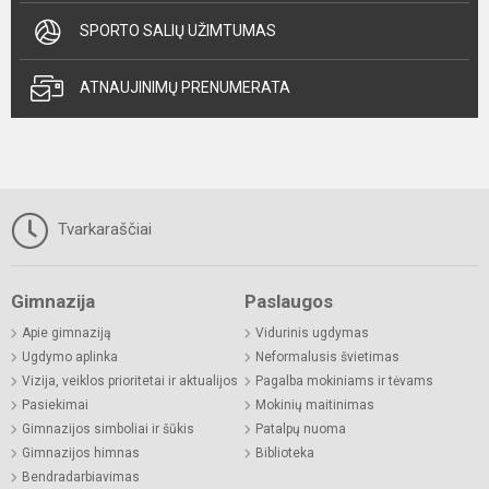
SPORTO SALIŲ UŽIMTUMAS
ATNAUJINIMŲ PRENUMERATA
Tvarkaraščiai
Gimnazija
Paslaugos
Apie gimnaziją
Vidurinis ugdymas
Ugdymo aplinka
Neformalusis švietimas
Vizija, veiklos prioritetai ir aktualijos
Pagalba mokiniams ir tėvams
Pasiekimai
Mokinių maitinimas
Gimnazijos simboliai ir šūkis
Patalpų nuoma
Gimnazijos himnas
Biblioteka
Bendradarbiavimas