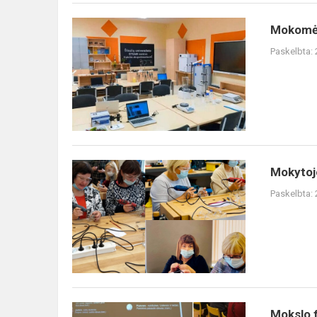
pro...
Mokomės
Mokomės 
Vilniaus
Paskelbta:
universiteto
Šiaulių
akademijos
STEAM
cent...
Mokytojos
Mokytojo
–
Paskelbta:
tarptautinės
STEAM
konferencijos
EdStart
Šiauli...
Mokslo
Mokslo f