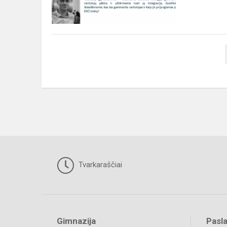
Dominyku
Stonkumi
Tvarkaraščiai
Gimnazija
Pasl