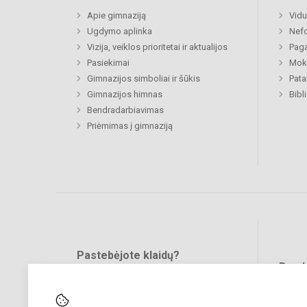
Apie gimnaziją
Vidu
Ugdymo aplinka
Nefo
Vizija, veiklos prioritetai ir aktualijos
Paga
Pasiekimai
Moki
Gimnazijos simboliai ir šūkis
Pat
Gimnazijos himnas
Bibl
Bendradarbiavimas
Priėmimas į gimnaziją
Pastebėjote klaidų?
Bend
Turite pasiūlymų?
RAŠYKITE