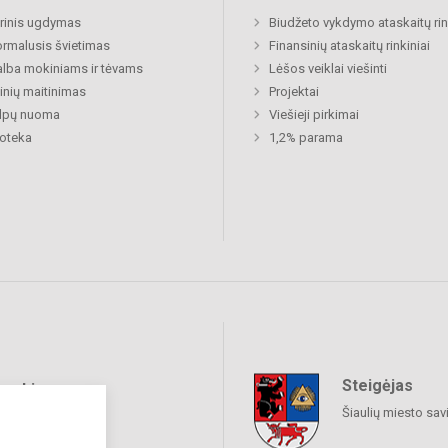
rinis ugdymas
Biudžeto vykdymo ataskaitų rin
rmalusis švietimas
Finansinių ataskaitų rinkiniai
lba mokiniams ir tėvams
Lėšos veiklai viešinti
nių maitinimas
Projektai
alpų nuoma
Viešieji pirkimai
ioteka
1,2% parama
Steigėjas
raukime
Šiaulių miesto sav