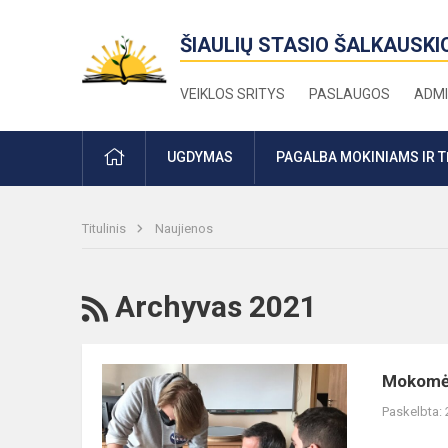
ŠIAULIŲ STASIO ŠALKAUSKI
VEIKLOS SRITYS
PASLAUGOS
ADMI
PRADŽIA
UGDYMAS
PAGALBA MOKINIAMS IR 
Titulinis
Naujienos
RSS
Archyvas 2021
Mokomės
Mokomės 
ne
Paskelbta:
tik
mes,