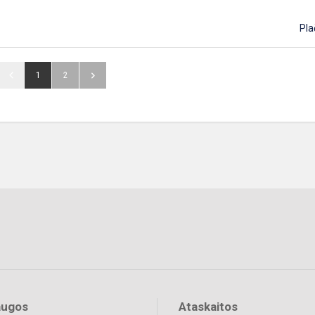
Pla
1
2
augos
Ataskaitos