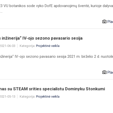
3 VU botanikos sode vyko DofE apdovanojimų šventė, kurioje dalyva
..
Pla
s inžinerija“ IV-ojo sezono pavasario sesija
 2021-06-03
Kategorija:
Projektinė veikla
inžinerija“ IV-ojo sezono pavasario sesija 2021 m. birželio 2 d. nuotol
Pla
imas su STEAM srities specialistu Dominyku Stonkumi
 2021-05-13
Kategorija:
Projektinė veikla