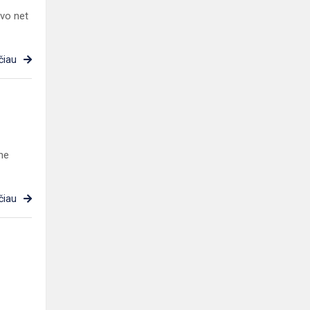
vo net
čiau
ine
čiau