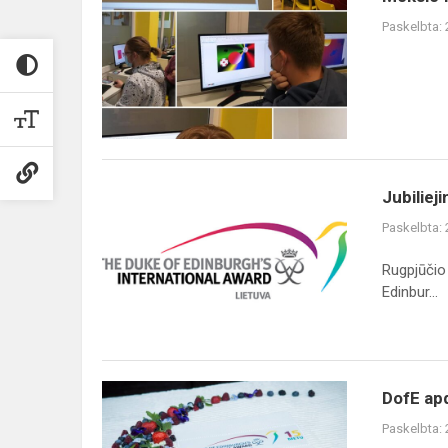
festivalio
Paskelbta:
„Erdvėlaivis
Žemė“
dalyviai
Jubiliejinėje
Jubiliej
DofE
Paskelbta:
programos
ceremonijoje
Rugpjūčio
apdovanoti
Edinbur...
300
mo...
DofE
DofE ap
apdovanojimai
Paskelbta:
2021