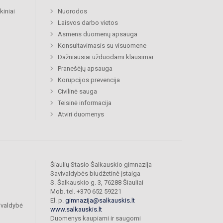
kiniai
Nuorodos
Laisvos darbo vietos
Asmens duomenų apsauga
Konsultavimasis su visuomene
Dažniausiai užduodami klausimai
Pranešėjų apsauga
Korupcijos prevencija
Civilinė sauga
Teisinė informacija
Atviri duomenys
Šiaulių Stasio Šalkauskio gimnazija
Savivaldybės biudžetinė įstaiga
S. Šalkauskio g. 3, 76288 Šiauliai
Mob. tel. +370 652 59221
El. p.
gimnazija@salkauskis.lt
ivaldybė
www.salkauskis.lt
Duomenys kaupiami ir saugomi