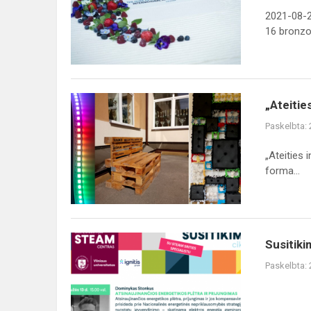
2021-08-2
16 bronzo.
„Ateities
„Ateitie
inžinerija“
Paskelbta:
IV-
ojo
„Ateities 
sezono
forma...
pavasario
sesija
Susitikimas
Susitik
su
Paskelbta:
STEAM
srities
specialistu