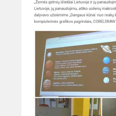
„Žemės gelmių ištekliai Lietuvoje ir jų panaudoj
Lietuvoje, jų panaudojimu, atliko uolienų makrosk
dalyvavo užsiėmime „Dangaus kūnai: nuo realių iki
kompiuterinės grafikos pagrindais, CORELDRAW apl