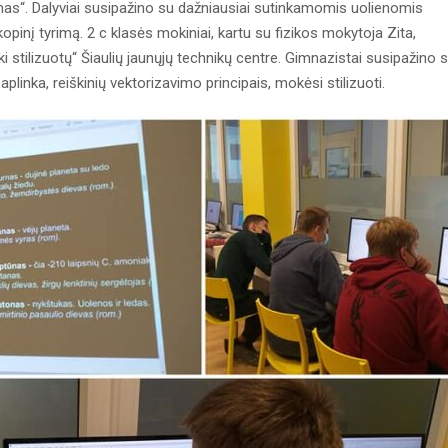
imas“. Dalyviai susipažino su dažniausiai sutinkamomis uolienomis
opinį tyrimą. 2 c klasės mokiniai, kartu su fizikos mokytoja Zita,
 stilizuotų“ Šiaulių jaunųjų technikų centre. Gimnazistai susipažino 
inka, reiškinių vektorizavimo principais, mokėsi stilizuoti.