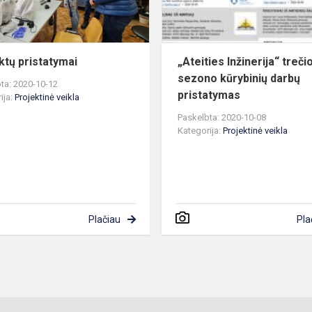
ktų pristatymai
„Ateities Inžinerija“ treči
sezono kūrybinių darbų
ta: 2020-10-12
pristatymas
ija:
Projektinė veikla
Paskelbta: 2020-10-08
Kategorija:
Projektinė veikla
Plačiau
Pla