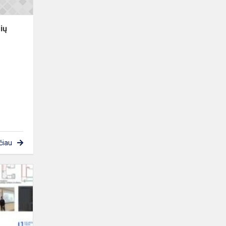
rių
čiau
„Ateities
Inžinerija“
trečiojo
sezono
kūrybinių