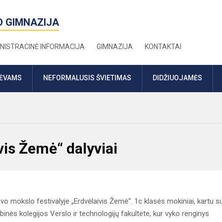
O GIMNAZIJA
NISTRACINĖ INFORMACIJA
GIMNAZIJA
KONTAKTAI
TĖVAMS
NEFORMALUSIS ŠVIETIMAS
DIDŽIUOJAMĖS
vis Žemė“ dalyviai
avo mokslo festivalyje „Erdvėlaivis Žemė“. 1c klasės mokiniai, kartu s
binės kolegijos Verslo ir technologijų fakultete, kur vyko renginys