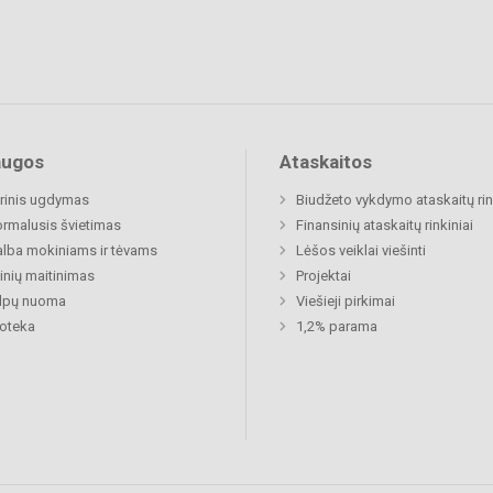
augos
Ataskaitos
rinis ugdymas
Biudžeto vykdymo ataskaitų rin
rmalusis švietimas
Finansinių ataskaitų rinkiniai
lba mokiniams ir tėvams
Lėšos veiklai viešinti
nių maitinimas
Projektai
alpų nuoma
Viešieji pirkimai
ioteka
1,2% parama