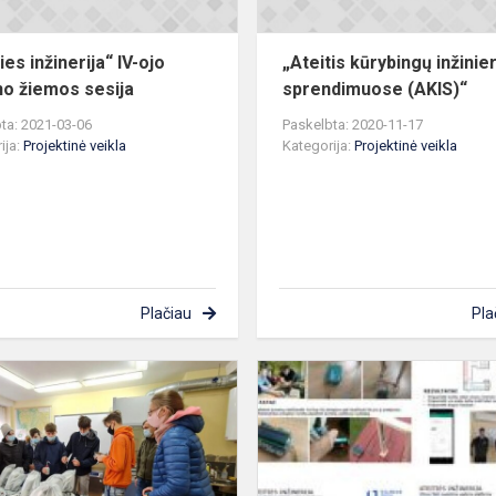
ies inžinerija“ IV-ojo
„Ateitis kūrybingų inžinie
o žiemos sesija
sprendimuose (AKIS)“
ta: 2021-03-06
Paskelbta: 2020-11-17
ija:
Projektinė veikla
Kategorija:
Projektinė veikla
Plačiau
Pla
Projektų
pristatymai