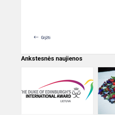
Grįžti
Ankstesnės naujienos
Jubiliejinėje
DofE
programos
ceremonijoj
apdovanoti
300
mo...