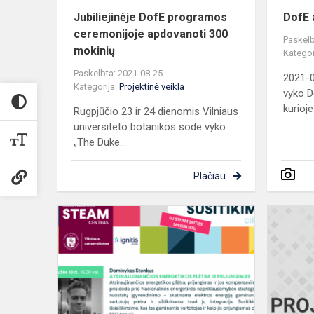
Jubiliejinėje DofE programos
DofE 
ceremonijoje apdovanoti 300
Paskelb
mokinių
Kategor
Paskelbta: 2021-08-25
2021-
Kategorija:
Projektinė veikla
vyko D
kurioje
Rugpjūčio 23 ir 24 dienomis Vilniaus
universiteto botanikos sode vyko
„The Duke...
Plačiau
Susitikimas
su
STEAM
srities
specialistu
Dominyku
Stonkumi