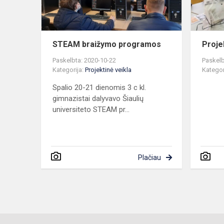
STEAM braižymo programos
Proje
Paskelbta: 2020-10-22
Paskelb
Kategorija:
Projektinė veikla
Kategor
Spalio 20-21 dienomis 3 c kl.
gimnazistai dalyvavo Šiaulių
universiteto STEAM pr...
Plačiau