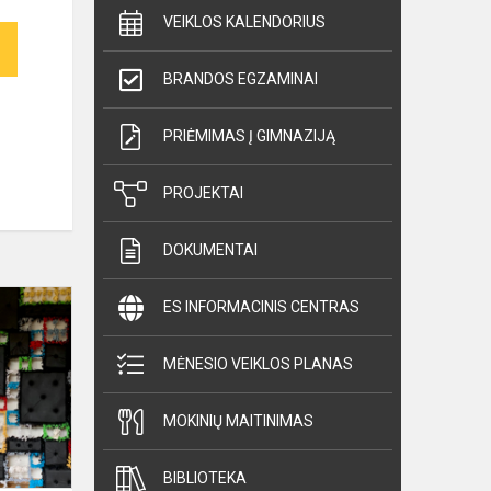
VEIKLOS KALENDORIUS
BRANDOS EGZAMINAI
PRIĖMIMAS Į GIMNAZIJĄ
PROJEKTAI
DOKUMENTAI
„Ateities
ES INFORMACINIS CENTRAS
inžinerija“
IV-
MĖNESIO VEIKLOS PLANAS
ojo
sezono
MOKINIŲ MAITINIMAS
pavasario
sesija
BIBLIOTEKA