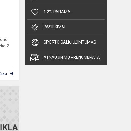
o
1,2% PARAMA
PASIEKIMAI
ezono
SPORTO SALIŲ UŽIMTUMAS
lio 2
ATNAUJINIMŲ PRENUMERATA
čiau
„Ateitis
kūrybingų
inžinierių
sprendimuose
(AKIS)“