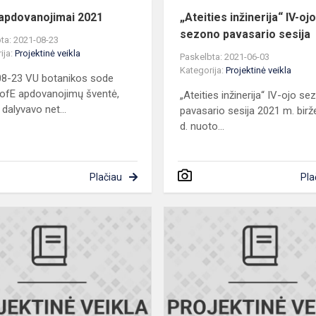
apdovanojimai 2021
„Ateities inžinerija“ IV-oj
sezono pavasario sesija
ta: 2021-08-23
ija:
Projektinė veikla
Paskelbta: 2021-06-03
Kategorija:
Projektinė veikla
08-23 VU botanikos sode
ofE apdovanojimų šventė,
„Ateities inžinerija“ IV-ojo s
 dalyvavo net...
pavasario sesija 2021 m. birže
d. nuoto...
Plačiau
Pla
„Ateities
inžinerija“
IV-
ojo
sezono
žiemos
sesija