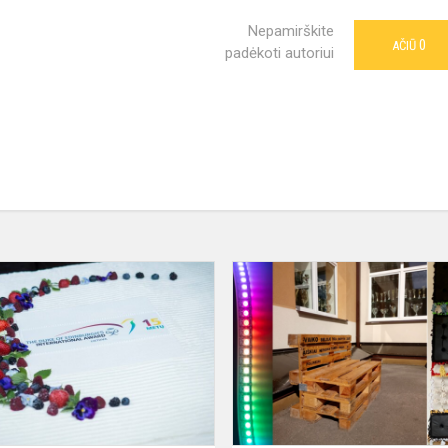
Nepamirškite
0
AČIŪ
padėkoti autoriui
DofE
apdovanojimai
2021
e