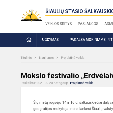
ŠIAULIŲ STASIO ŠALKAUSKI
VEIKLOS SRITYS
PASLAUGOS
ADMI
PRADŽIA
UGDYMAS
PAGALBA MOKINIAMS IR 
Titulinis
Naujienos
Projektinė veikla
Mokslo festivalio „Erdvėlai
Paskelbta: 2021-09-20
Kategorija:
Projektinė veikla
Šių metų rugsėjo 14 ir 16 d. šalkauskiečiai dalyv
geografijos mokytoja Indre, lankėsi Šiaulių valsty