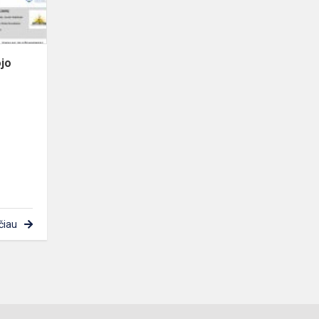
darbų
prist...
ojo
čiau