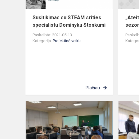
Susitikimas su STEAM srities
„Ateit
specialistu Dominyku Stonkumi
sezon
Paskelbta: 2021-05-13
Paskelb
Kategorija:
Projektinė veikla
Kategor
Plačiau
STEAM
braižymo
programos