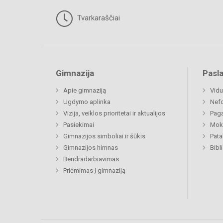
Tvarkaraščiai
Gimnazija
Pasl
Apie gimnaziją
Vidu
Ugdymo aplinka
Nefo
Vizija, veiklos prioritetai ir aktualijos
Paga
Pasiekimai
Moki
Gimnazijos simboliai ir šūkis
Pat
Gimnazijos himnas
Bibl
Bendradarbiavimas
Priėmimas į gimnaziją