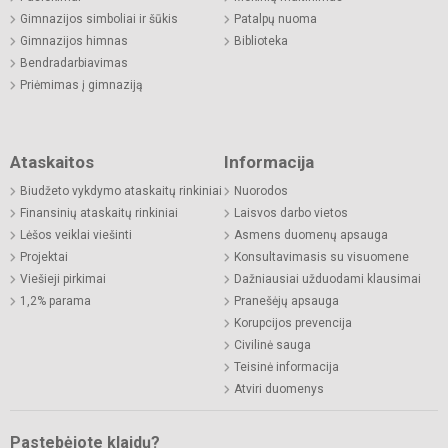
Gimnazijos simboliai ir šūkis
Patalpų nuoma
Gimnazijos himnas
Biblioteka
Bendradarbiavimas
Priėmimas į gimnaziją
Ataskaitos
Informacija
Biudžeto vykdymo ataskaitų rinkiniai
Nuorodos
Finansinių ataskaitų rinkiniai
Laisvos darbo vietos
Lėšos veiklai viešinti
Asmens duomenų apsauga
Projektai
Konsultavimasis su visuomene
Viešieji pirkimai
Dažniausiai užduodami klausimai
1,2% parama
Pranešėjų apsauga
Korupcijos prevencija
Civilinė sauga
Teisinė informacija
Atviri duomenys
Pastebėjote klaidų?