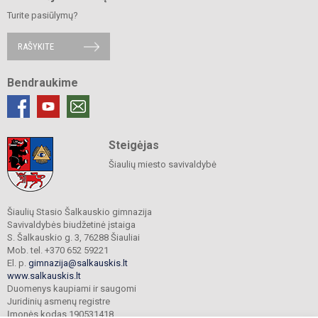
Turite pasiūlymų?
RAŠYKITE
Bendraukime
Steigėjas
Šiaulių miesto savivaldybė
Šiaulių Stasio Šalkauskio gimnazija
Savivaldybės biudžetinė įstaiga
S. Šalkauskio g. 3, 76288 Šiauliai
Mob. tel. +370 652 59221
El. p.
gimnazija@salkauskis.lt
www.salkauskis.lt
Duomenys kaupiami ir saugomi
Juridinių asmenų registre
Įmonės kodas 190531418