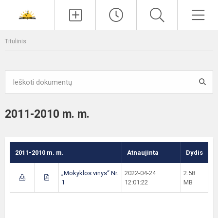
Paieška
Men
Titulinis
2011-2010 m. m.
2011-2010 m. m.
Atnaujinta
Dydis
„Mokyklos vinys“ Nr.
2022-04-24
2.58
1
12:01:22
MB