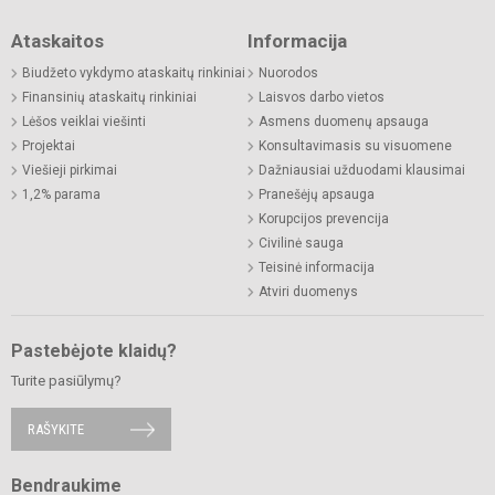
Ataskaitos
Informacija
Biudžeto vykdymo ataskaitų rinkiniai
Nuorodos
Finansinių ataskaitų rinkiniai
Laisvos darbo vietos
Lėšos veiklai viešinti
Asmens duomenų apsauga
Projektai
Konsultavimasis su visuomene
Viešieji pirkimai
Dažniausiai užduodami klausimai
1,2% parama
Pranešėjų apsauga
Korupcijos prevencija
Civilinė sauga
Teisinė informacija
Atviri duomenys
Pastebėjote klaidų?
Turite pasiūlymų?
RAŠYKITE
Bendraukime