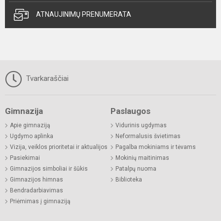
ATNAUJINIMŲ PRENUMERATA
Tvarkaraščiai
Gimnazija
Paslaugos
Apie gimnaziją
Vidurinis ugdymas
Ugdymo aplinka
Neformalusis švietimas
Vizija, veiklos prioritetai ir aktualijos
Pagalba mokiniams ir tėvams
Pasiekimai
Mokinių maitinimas
Gimnazijos simboliai ir šūkis
Patalpų nuoma
Gimnazijos himnas
Biblioteka
Bendradarbiavimas
Priėmimas į gimnaziją