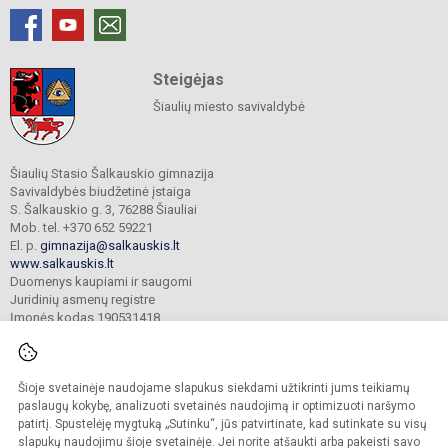
Steigėjas
Šiaulių miesto savivaldybė
Šiaulių Stasio Šalkauskio gimnazija
Savivaldybės biudžetinė įstaiga
S. Šalkauskio g. 3, 76288 Šiauliai
Mob. tel. +370 652 59221
El. p.
gimnazija@salkauskis.lt
www.salkauskis.lt
Duomenys kaupiami ir saugomi
Juridinių asmenų registre
Įmonės kodas 190531418
Šioje svetainėje naudojame slapukus siekdami užtikrinti jums teikiamų
© 2024. Šiaulių Stasio Šalkauskio gimnazija. Visos teisės saugomos.
Kopijuoti turinį be raštiško gimnazijos sutikimo griežtai draudžiama.
paslaugų kokybę, analizuoti svetainės naudojimą ir optimizuoti naršymo
patirtį. Spustelėję mygtuką „Sutinku“, jūs patvirtinate, kad sutinkate su visų
Prieinamumo paraiška
Slapukų valdymas
slapukų naudojimu šioje svetainėje. Jei norite atšaukti arba pakeisti savo