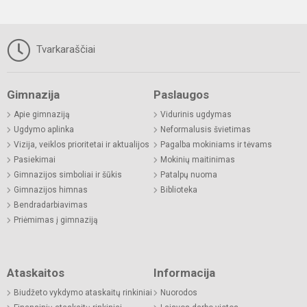
Tvarkaraščiai
Gimnazija
Paslaugos
Apie gimnaziją
Vidurinis ugdymas
Ugdymo aplinka
Neformalusis švietimas
Vizija, veiklos prioritetai ir aktualijos
Pagalba mokiniams ir tėvams
Pasiekimai
Mokinių maitinimas
Gimnazijos simboliai ir šūkis
Patalpų nuoma
Gimnazijos himnas
Biblioteka
Bendradarbiavimas
Priėmimas į gimnaziją
Ataskaitos
Informacija
Biudžeto vykdymo ataskaitų rinkiniai
Nuorodos