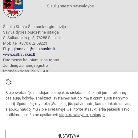
Šiaulių miesto savivaldybė
Šiaulių Stasio Šalkauskio gimnazija
Savivaldybės biudžetinė įstaiga
S. Šalkauskio g. 3, 76288 Šiauliai
Mob. tel. +370 652 59221
El. p.
gimnazija@salkauskis.lt
www.salkauskis.lt
Duomenys kaupiami ir saugomi
Juridinių asmenų registre
Įmonės kodas 190531418
Šioje svetainėje naudojame slapukus siekdami užtikrinti jums teikiamų
© 2024. Šiaulių Stasio Šalkauskio gimnazija. Visos teisės saugomos.
Kopijuoti turinį be raštiško gimnazijos sutikimo griežtai draudžiama.
paslaugų kokybę, analizuoti svetainės naudojimą ir optimizuoti naršymo
patirtį. Spustelėję mygtuką „Sutinku“, jūs patvirtinate, kad sutinkate su visų
Prieinamumo paraiška
Slapukų valdymas
slapukų naudojimu šioje svetainėje. Jei norite atšaukti arba pakeisti savo
sutikimus, prašome apsilankyti
slapukų valdymo puslapyje
.
Sumanus būdas atnaujinti
mokyklos interneto
svetainę
NUSTATYMAI