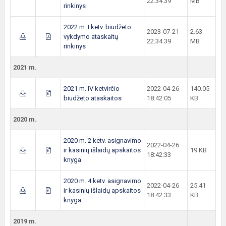
22:34:39
MB
rinkinys
2022 m. I ketv. biudžeto
2023-07-21
2.63
vykdymo ataskaitų
22:34:39
MB
rinkinys
2021 m.
2021 m. IV ketvirčio
2022-04-26
140.05
biudžeto ataskaitos
18:42:05
KB
2020 m.
2020 m. 2 ketv. asignavimo
2022-04-26
ir kasinių išlaidų apskaitos
19 KB
18:42:33
knyga
2020 m. 4 ketv. asignavimo
2022-04-26
25.41
ir kasinių išlaidų apskaitos
18:42:33
KB
knyga
2019 m.