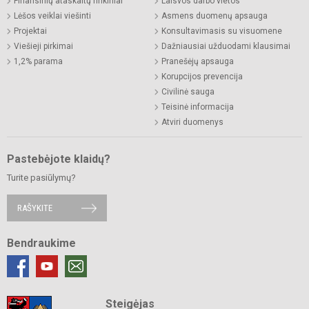
Finansinių ataskaitų rinkiniai
Laisvos darbo vietos
Lėšos veiklai viešinti
Asmens duomenų apsauga
Projektai
Konsultavimasis su visuomene
Viešieji pirkimai
Dažniausiai užduodami klausimai
1,2% parama
Pranešėjų apsauga
Korupcijos prevencija
Civilinė sauga
Teisinė informacija
Atviri duomenys
Pastebėjote klaidų?
Turite pasiūlymų?
RAŠYKITE
Bendraukime
Steigėjas