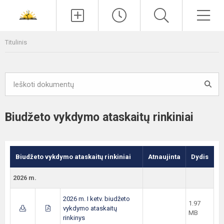
Paieška
Men
Titulinis
Biudžeto vykdymo ataskaitų rinkiniai
Biudžeto vykdymo ataskaitų rinkiniai
Atnaujinta
Dydis
2026 m.
2026 m. I ketv. biudžeto
1.97
vykdymo ataskaitų
MB
rinkinys