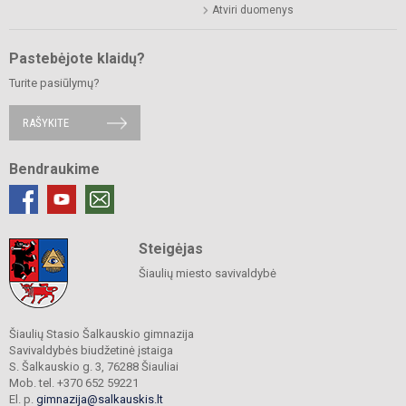
Atviri duomenys
Pastebėjote klaidų?
Turite pasiūlymų?
RAŠYKITE
Bendraukime
Steigėjas
Šiaulių miesto savivaldybė
Šiaulių Stasio Šalkauskio gimnazija
Savivaldybės biudžetinė įstaiga
S. Šalkauskio g. 3, 76288 Šiauliai
Mob. tel. +370 652 59221
El. p.
gimnazija@salkauskis.lt