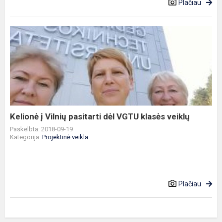
Plačiau
Kelionė
į
Vilnių
pasitarti
dėl
VGTU
klasės
veiklų
Kelionė į Vilnių pasitarti dėl VGTU klasės veiklų
Paskelbta: 2018-09-19
Kategorija:
Projektinė veikla
Plačiau