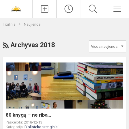
Paieška
Men
Titulinis
Naujienos
RSS
Archyvas 2018
80
knygų
–
ne
riba…
80 knygų – ne riba…
Paskelbta: 2018-12-13
Kategorija:
Bibliotekos renginiai