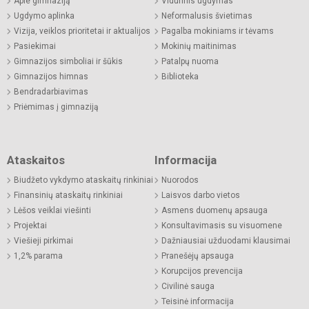
Apie gimnaziją
Vidurinis ugdymas
Ugdymo aplinka
Neformalusis švietimas
Vizija, veiklos prioritetai ir aktualijos
Pagalba mokiniams ir tėvams
Pasiekimai
Mokinių maitinimas
Gimnazijos simboliai ir šūkis
Patalpų nuoma
Gimnazijos himnas
Biblioteka
Bendradarbiavimas
Priėmimas į gimnaziją
Ataskaitos
Informacija
Biudžeto vykdymo ataskaitų rinkiniai
Nuorodos
Finansinių ataskaitų rinkiniai
Laisvos darbo vietos
Lėšos veiklai viešinti
Asmens duomenų apsauga
Projektai
Konsultavimasis su visuomene
Viešieji pirkimai
Dažniausiai užduodami klausimai
1,2% parama
Pranešėjų apsauga
Korupcijos prevencija
Civilinė sauga
Teisinė informacija