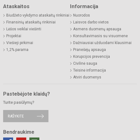
Ataskaitos
Informacija
Biudžeto vykdymo ataskaitų rinkiniai
Nuorodos
Finansinių ataskaitų rinkiniai
Laisvos darbo vietos
Lėšos veiklai viešinti
Asmens duomenų apsauga
Projektai
Konsultavimasis su visuomene
Viešieji pirkimai
Dažniausiai užduodami klausimai
1,2% parama
Pranešėjų apsauga
Korupcijos prevencija
Civilinė sauga
Teisinė informacija
Atviri duomenys
Pastebėjote klaidų?
Turite pasiūlymų?
RAŠYKITE
Bendraukime