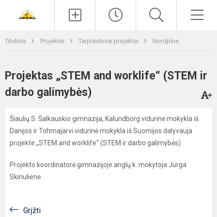
Paieška
Men
Titulinis
Projektai
Tarptautiniai projektai
Nordplus
Projektas „STEM and worklife“ (STEM ir
darbo galimybės)
Šiaulių S. Šalkauskio gimnazija, Kalundborg vidurinė mokykla iš
Danijos ir Tohmajärvi vidurinė mokykla iš Suomijos dalyvauja
projekte „STEM and worklife“ (STEM ir darbo galimybės)
Projekto koordinatorė gimnazijoje anglų k. mokytoja Jurga
Skinulienė.
Grįžti