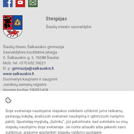
Steigėjas
Šiaulių miesto savivaldybė
Šiaulių Stasio Šalkauskio gimnazija
Savivaldybės biudžetinė įstaiga
S. Šalkauskio g. 3, 76288 Šiauliai
Mob. tel. +370 652 59221
El. p.
gimnazija@salkauskis.lt
www.salkauskis.lt
Duomenys kaupiami ir saugomi
Juridinių asmenų registre
Įmonės kodas 190531418
Šioje svetainėje naudojame slapukus siekdami užtikrinti jums teikiamų
© 2024. Šiaulių Stasio Šalkauskio gimnazija. Visos teisės saugomos.
Kopijuoti turinį be raštiško gimnazijos sutikimo griežtai draudžiama.
paslaugų kokybę, analizuoti svetainės naudojimą ir optimizuoti naršymo
patirtį. Spustelėję mygtuką „Sutinku“, jūs patvirtinate, kad sutinkate su visų
Prieinamumo paraiška
Slapukų valdymas
slapukų naudojimu šioje svetainėje. Jei norite atšaukti arba pakeisti savo
sutikimus, prašome apsilankyti
slapukų valdymo puslapyje
.