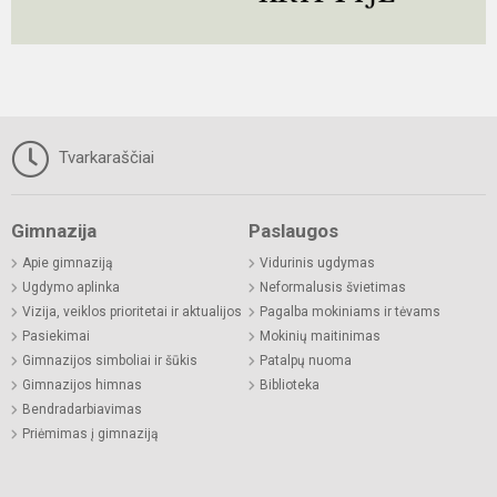
Tvarkaraščiai
Gimnazija
Paslaugos
Apie gimnaziją
Vidurinis ugdymas
Ugdymo aplinka
Neformalusis švietimas
Vizija, veiklos prioritetai ir aktualijos
Pagalba mokiniams ir tėvams
Pasiekimai
Mokinių maitinimas
Gimnazijos simboliai ir šūkis
Patalpų nuoma
Gimnazijos himnas
Biblioteka
Bendradarbiavimas
Priėmimas į gimnaziją