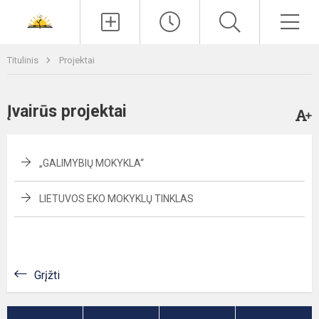
Paieška
Men
Titulinis
Projektai
Įvairūs projektai
„GALIMYBIŲ MOKYKLA“
LIETUVOS EKO MOKYKLŲ TINKLAS
Grįžti