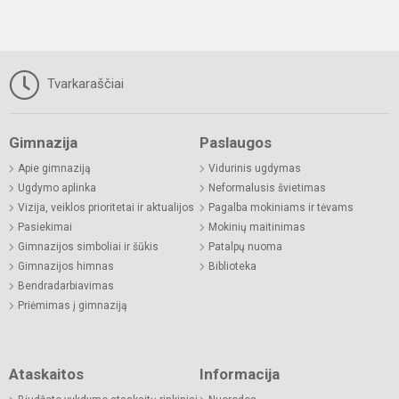
Tvarkaraščiai
Gimnazija
Paslaugos
Apie gimnaziją
Vidurinis ugdymas
Ugdymo aplinka
Neformalusis švietimas
Vizija, veiklos prioritetai ir aktualijos
Pagalba mokiniams ir tėvams
Pasiekimai
Mokinių maitinimas
Gimnazijos simboliai ir šūkis
Patalpų nuoma
Gimnazijos himnas
Biblioteka
Bendradarbiavimas
Priėmimas į gimnaziją
Ataskaitos
Informacija