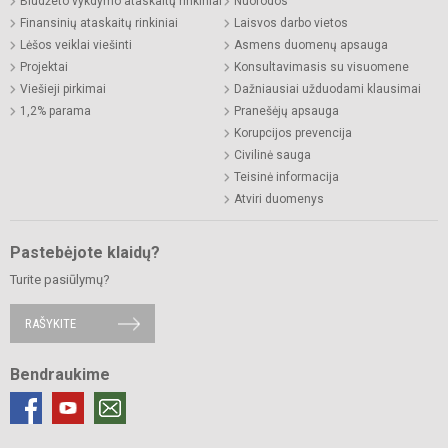
Biudžeto vykdymo ataskaitų rinkiniai
Nuorodos
Finansinių ataskaitų rinkiniai
Laisvos darbo vietos
Lėšos veiklai viešinti
Asmens duomenų apsauga
Projektai
Konsultavimasis su visuomene
Viešieji pirkimai
Dažniausiai užduodami klausimai
1,2% parama
Pranešėjų apsauga
Korupcijos prevencija
Civilinė sauga
Teisinė informacija
Atviri duomenys
Pastebėjote klaidų?
Turite pasiūlymų?
RAŠYKITE
Bendraukime