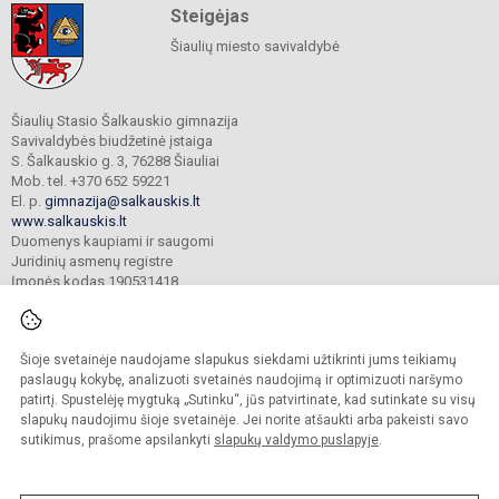
Steigėjas
Šiaulių miesto savivaldybė
Šiaulių Stasio Šalkauskio gimnazija
Savivaldybės biudžetinė įstaiga
S. Šalkauskio g. 3, 76288 Šiauliai
Mob. tel. +370 652 59221
El. p.
gimnazija@salkauskis.lt
www.salkauskis.lt
Duomenys kaupiami ir saugomi
Juridinių asmenų registre
Įmonės kodas 190531418
Šioje svetainėje naudojame slapukus siekdami užtikrinti jums teikiamų
© 2024. Šiaulių Stasio Šalkauskio gimnazija. Visos teisės saugomos.
Kopijuoti turinį be raštiško gimnazijos sutikimo griežtai draudžiama.
paslaugų kokybę, analizuoti svetainės naudojimą ir optimizuoti naršymo
patirtį. Spustelėję mygtuką „Sutinku“, jūs patvirtinate, kad sutinkate su visų
Prieinamumo paraiška
Slapukų valdymas
slapukų naudojimu šioje svetainėje. Jei norite atšaukti arba pakeisti savo
sutikimus, prašome apsilankyti
slapukų valdymo puslapyje
.
Sumanus būdas atnaujinti
mokyklos interneto
svetainę