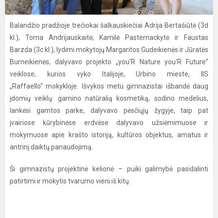
Balandžio pradžioje trečiokai šalkauskiečiai Adrija Bertašiūtė (3d
kl.), Toma Andrijauskaitė, Kamilė Pasternackytė ir Faustas
Barzda (3c kl.), lydimi mokytojų Margaritos Gudeikienės ir Jūratės
Burneikienės, dalyvavo projekto „you'R Nature you'R Future“
veiklose, kurios vyko Italijoje, Urbino mieste, IIS
„Raffaello“ mokykloje. Išvykos metu gimnazistai išbandė daug
įdomių veiklų: gamino natūralią kosmetiką, sodino medelius,
lankėsi gamtos parke, dalyvavo pėsčiųjų žygyje, taip pat
įvairiose kūrybinėse erdvėse dalyvavo užsiėmimuose ir
mokymuose apie krašto istoriją, kultūros objektus, amatus ir
antrinį daiktų panaudojimą.
Ši gimnazistų projektinė kelionė – puiki galimybė pasidalinti
patirtimi ir mokytis tvarumo vieni iš kitų.