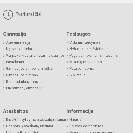
Tvarkaraščiai
Gimnazija
Paslaugos
Apie gimnaziją
Vidurinis ugdymas
Ugdymo aplinka
Neformalusis švietimas
Vizija, veiklos prioritetai ir aktualijos
Pagalba mokiniams ir tėvams
Pasiekimai
Mokinių maitinimas
Gimnazijos simboliai ir šūkis
Patalpų nuoma
Gimnazijos himnas
Biblioteka
Bendradarbiavimas
Priėmimas į gimnaziją
Ataskaitos
Informacija
Biudžeto vykdymo ataskaitų rinkiniai
Nuorodos
Finansinių ataskaitų rinkiniai
Laisvos darbo vietos
Lėšos veiklai viešinti
Asmens duomenų apsauga