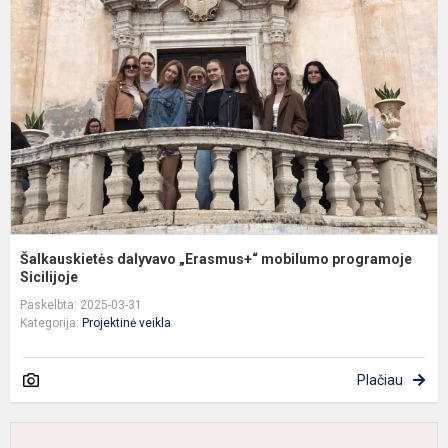
„
m
p
Si
Šalkauskietės dalyvavo „Erasmus+“ mobilumo programoje
Sicilijoje
Paskelbta: 2025-03-31
Kategorija:
Projektinė veikla
Plačiau
T