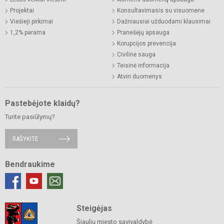
Projektai
Konsultavimasis su visuomene
Viešieji pirkimai
Dažniausiai užduodami klausimai
1,2% parama
Pranešėjų apsauga
Korupcijos prevencija
Civilinė sauga
Teisinė informacija
Atviri duomenys
Pastebėjote klaidų?
Turite pasiūlymų?
RAŠYKITE
Bendraukime
Steigėjas
Šiaulių miesto savivaldybė