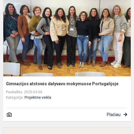
a
d
m
P
Gimnazijos atstovės dalyvavo mokymuose Portugalijoje
Paskelbta: 2025-03-06
Kategorija:
Projektinė veikla
Plačiau
T