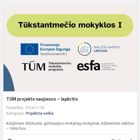
T
p
n
–
l
TŪM projekto naujienos – lapkritis
Paskelbta: 2024-11-29
Kategorija:
Projektinė veikla
Kūrybinės dirbtuvės, gimnazijos mokytojų mokymai, inžinerinės veiklos
– toks buv...