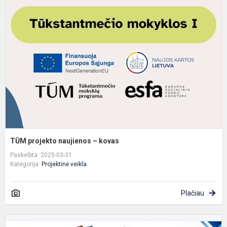
p
n
–
k
TŪM projekto naujienos – kovas
Paskelbta: 2025-03-31
Kategorija:
Projektinė veikla
Plačiau
G