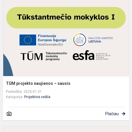
p
n
–
s
TŪM projekto naujienos – sausis
Paskelbta: 2025-01-31
Kategorija:
Projektinė veikla
Plačiau
T