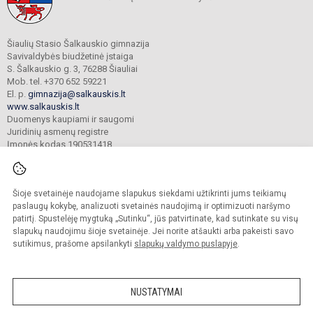
Šiaulių Stasio Šalkauskio gimnazija
Savivaldybės biudžetinė įstaiga
S. Šalkauskio g. 3, 76288 Šiauliai
Mob. tel. +370 652 59221
El. p.
gimnazija@salkauskis.lt
www.salkauskis.lt
Duomenys kaupiami ir saugomi
Juridinių asmenų registre
Įmonės kodas 190531418
Šioje svetainėje naudojame slapukus siekdami užtikrinti jums teikiamų
© 2024. Šiaulių Stasio Šalkauskio gimnazija. Visos teisės saugomos.
Kopijuoti turinį be raštiško gimnazijos sutikimo griežtai draudžiama.
paslaugų kokybę, analizuoti svetainės naudojimą ir optimizuoti naršymo
patirtį. Spustelėję mygtuką „Sutinku“, jūs patvirtinate, kad sutinkate su visų
Prieinamumo paraiška
Slapukų valdymas
slapukų naudojimu šioje svetainėje. Jei norite atšaukti arba pakeisti savo
sutikimus, prašome apsilankyti
slapukų valdymo puslapyje
.
Sumanus būdas atnaujinti
mokyklos interneto
svetainę
NUSTATYMAI