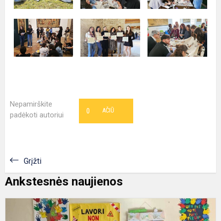
Nepamirškite
0
AČIŪ
padėkoti autoriui
Grįžti
Ankstesnės naujienos
G
m