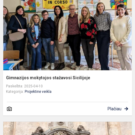
s
S
Gimnazijos mokytojos stažavosi Sicilijoje
Paskelbta: 2025-04-10
Kategorija:
Projektinė veikla
Plačiau
Š
d