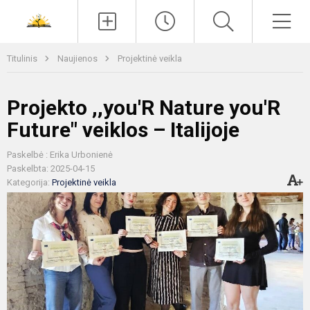
Paieška
Men
Titulinis
Naujienos
Projektinė veikla
Projekto ,,you'R Nature you'R
Future" veiklos – Italijoje
Paskelbė : Erika Urbonienė
Paskelbta: 2025-04-15
Kategorija:
Projektinė veikla