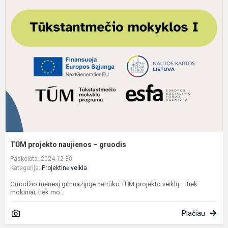
p
n
–
g
TŪM projekto naujienos – gruodis
Paskelbta: 2024-12-30
Kategorija:
Projektinė veikla
Gruodžio mėnesį gimnazijoje netrūko TŪM projekto veiklų – tiek
mokiniai, tiek mo...
Plačiau