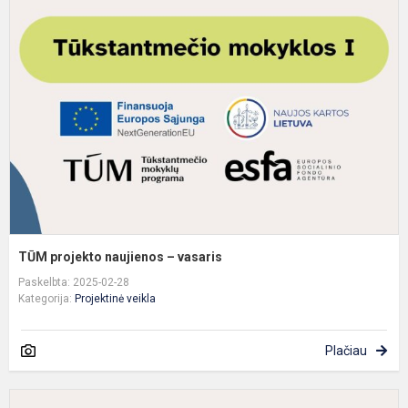
p
n
–
v
TŪM projekto naujienos – vasaris
Paskelbta: 2025-02-28
Kategorija:
Projektinė veikla
Plačiau
T