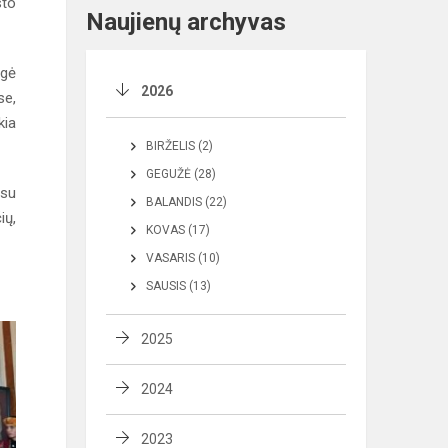
sto
Naujienų archyvas
zgė
2026
se,
kia
BIRŽELIS (2)
GEGUŽĖ (28)
 su
BALANDIS (22)
ių,
KOVAS (17)
VASARIS (10)
SAUSIS (13)
2025
2024
2023