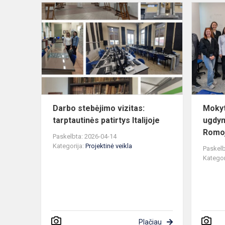
Darbo
stebėjimo
vizitas:
tarptautinės
patirtys
Italijoje
Darbo stebėjimo vizitas:
Mokyt
tarptautinės patirtys Italijoje
ugdy
Romo
Paskelbta: 2026-04-14
Kategorija:
Projektinė veikla
Paskelb
Kategor
Plačiau