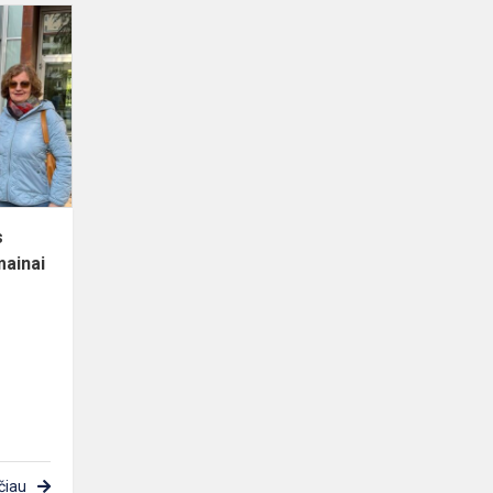
Gimnazijos
vadovų
vizitas
Italijoje:
patirties
ir
idėjų
mai...
s
 mainai
čiau