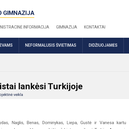
O GIMNAZIJA
NISTRACINĖ INFORMACIJA
GIMNAZIJA
KONTAKTAI
TĖVAMS
NEFORMALUSIS ŠVIETIMAS
DIDŽIUOJAMĖS
tai lankėsi Turkijoje
ojektinė veikla
ydas, Naglis, Benas, Dominykas, Liepa, Gustė ir Vanesa kartu