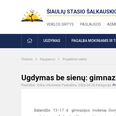
ŠIAULIŲ STASIO ŠALKAUSKI
VEIKLOS SRITYS
PASLAUGOS
ADMI
PRADŽIA
UGDYMAS
PAGALBA MOKINIAMS IR 
Titulinis
Naujienos
Projektinė veikla
Ugdymas be sienų: gimnazis
Paskelbė : Erika Urbonienė
Paskelbta: 2026-04-20
Kategorija:
Pr
Balandžio 13–17 d. gimnazijos mokiniai Dov