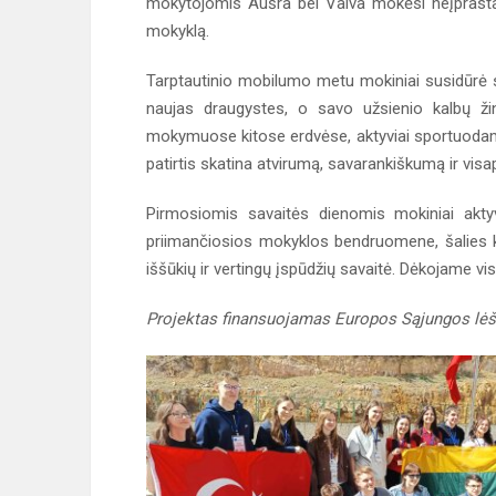
mokytojomis Aušra bei Vaiva mokėsi neįprastai
mokyklą.
Tarptautinio mobilumo metu mokiniai susidūrė su
naujas draugystes, o savo užsienio kalbų žin
mokymuose kitose erdvėse, aktyviai sportuodami 
patirtis skatina atvirumą, savarankiškumą ir vi
Pirmosiomis savaitės dienomis mokiniai aktyvi
priimančiosios mokyklos bendruomene, šalies ku
iššūkių ir vertingų įspūdžių savaitė. Dėkojame v
Projektas finansuojamas Europos Sąjungos lė