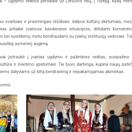
 – ugdymo veiklos persikėlė už Lietuvos ribų, į Turkiją, Ayaş mie
 svarbiais ir prasmingais iššūkiais: dalijosi kultūrų skirtumais, me
ias pritaikė įvairiose kasdienėse situacijose, dirbdami komando
bei susitikimų metu bendraudami su įvairių institucijų vadovais. To
sapusišką asmeninį augimą.
ai įsitraukė į įvairias ugdymo ir pažintines veiklas, susipažino
ltūra ir švietimo ypatumais. Tai buvo darbinga, kupina naujų patirč
isiems dalyviams už šiltą bendravimą ir nepakartojamas akimirkas.
šomis.