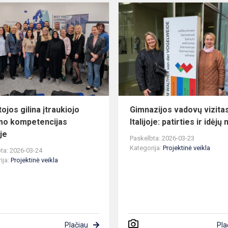
Mokytojos
gilina
įtraukiojo
ugdymo
kompetencijas
Romoje
ojos gilina įtraukiojo
Gimnazijos vadovų vizita
mo kompetencijas
Italijoje: patirties ir idėjų
je
Paskelbta: 2026-03-23
Kategorija:
Projektinė veikla
ta: 2026-03-24
ija:
Projektinė veikla
Plačiau
Pla