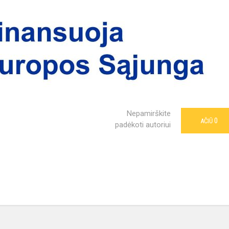
Nepamirškite
0
AČIŪ
padėkoti autoriui