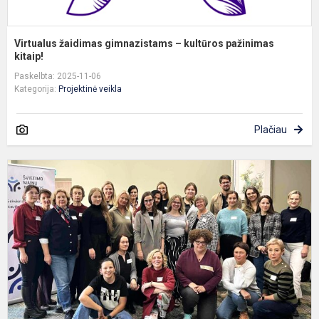
Virtualus žaidimas gimnazistams – kultūros pažinimas
kitaip!
Paskelbta: 2025-11-06
Kategorija:
Projektinė veikla
Plačiau
T
s
i
„
m
g