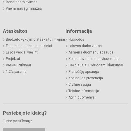
Bendradarbiavimas
Priėmimas į gimnaziją
Ataskaitos
Informacija
Biudžeto vykdymo ataskaitų rinkiniai
Nuorodos
Finansinių ataskaitų rinkiniai
Laisvos darbo vietos
Lėšos veiklai viešinti
Asmens duomenų apsauga
Projektai
Konsultavimasis su visuomene
Viešieji pirkimai
Dažniausiai užduodami klausimai
1,2% parama
Pranešėjų apsauga
Korupcijos prevencija
Civilinė sauga
Teisinė informacija
Atviri duomenys
Pastebėjote klaidų?
Turite pasiūlymų?