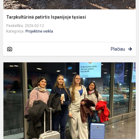
Tarpkultūrinė patirtis Ispanijoje tęsiasi
Paskelbta: 2026-02-12
Kategorija:
Projektinė veikla
Plačiau
E
k
t
m
g
i
į
Is