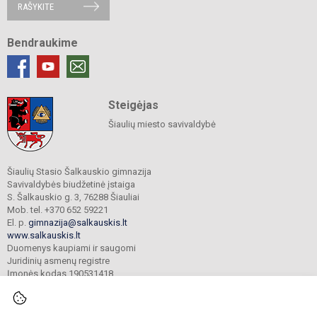
RAŠYKITE
Bendraukime
Steigėjas
Šiaulių miesto savivaldybė
Šiaulių Stasio Šalkauskio gimnazija
Savivaldybės biudžetinė įstaiga
S. Šalkauskio g. 3, 76288 Šiauliai
Mob. tel. +370 652 59221
El. p.
gimnazija@salkauskis.lt
www.salkauskis.lt
Duomenys kaupiami ir saugomi
Juridinių asmenų registre
Įmonės kodas 190531418