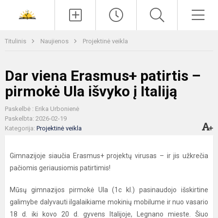
Paieška
Men
Titulinis
Naujienos
Projektinė veikla
Dar viena Erasmus+ patirtis –
pirmokė Ula išvyko į Italiją
Paskelbė : Erika Urbonienė
Paskelbta: 2026-02-19
Kategorija:
Projektinė veikla
Gimnazijoje siaučia Erasmus+ projektų virusas – ir jis užkrečia
pačiomis geriausiomis patirtimis!
Mūsų gimnazijos pirmokė Ula (1c kl.) pasinaudojo išskirtine
galimybe dalyvauti ilgalaikiame mokinių mobilume ir nuo vasario
18 d. iki kovo 20 d. gyvens Italijoje, Legnano mieste. Šiuo