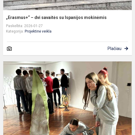
„Erasmus+“ – dvi savaitės su Ispanijos mokinėmis
Paskelbta: 2026-01-27
Kategorija:
Projektinė veikla
Plačiau
P
„
t
p
d
g