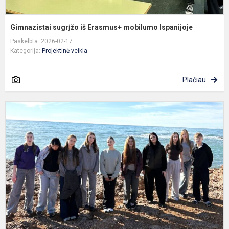
Gimnazistai sugrįžo iš Erasmus+ mobilumo Ispanijoje
Paskelbta: 2026-02-17
Kategorija:
Projektinė veikla
Plačiau
T
p
I
t