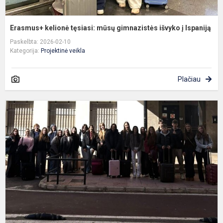
Erasmus+ kelionė tęsiasi: mūsų gimnazistės išvyko į Ispaniją
Paskelbta: 2026-02-10
Kategorija:
Projektinė veikla
Plačiau
G
l
į
m
p
I