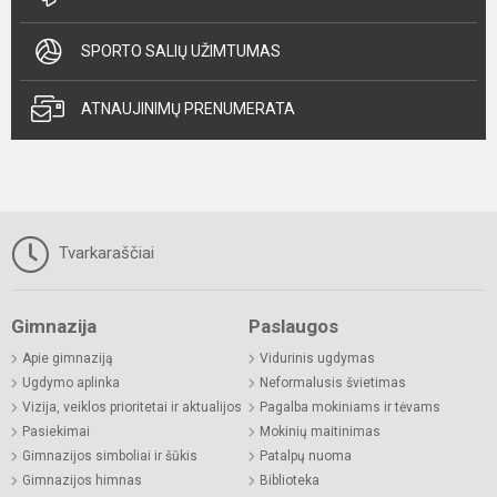
SPORTO SALIŲ UŽIMTUMAS
ATNAUJINIMŲ PRENUMERATA
Tvarkaraščiai
Gimnazija
Paslaugos
Apie gimnaziją
Vidurinis ugdymas
Ugdymo aplinka
Neformalusis švietimas
Vizija, veiklos prioritetai ir aktualijos
Pagalba mokiniams ir tėvams
Pasiekimai
Mokinių maitinimas
Gimnazijos simboliai ir šūkis
Patalpų nuoma
Gimnazijos himnas
Biblioteka