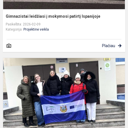
Gimnazistai leidžiasi į mokymosi patirtį Ispanijoje
Paskelbta: 2026-02-09
Kategorija:
Projektinė veikla
Plačiau
„
–
d
s
s
I
m