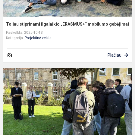
Toliau stiprinami ilgalaikio „ERASMUS+“ mobilumo gebėjimai
Paskelbta: 2025-10-13
Kategorija:
Projektinė veikla
Plačiau
A
v
e
g
p