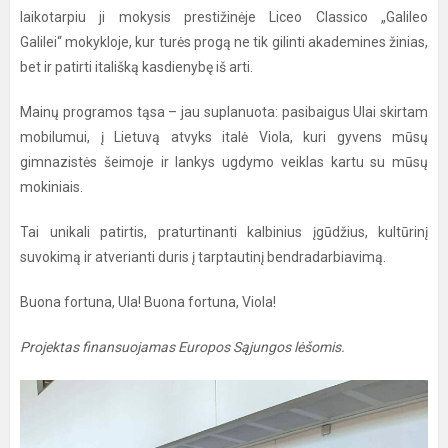
laikotarpiu ji mokysis prestižinėje Liceo Classico „Galileo
Galilei“ mokykloje, kur turės progą ne tik gilinti akademines žinias,
bet ir patirti itališką kasdienybę iš arti.
Mainų programos tąsa – jau suplanuota: pasibaigus Ulai skirtam
mobilumui, į Lietuvą atvyks italė Viola, kuri gyvens mūsų
gimnazistės šeimoje ir lankys ugdymo veiklas kartu su mūsų
mokiniais.
Tai unikali patirtis, praturtinanti kalbinius įgūdžius, kultūrinį
suvokimą ir atverianti duris į tarptautinį bendradarbiavimą.
Buona fortuna, Ula! Buona fortuna, Viola!
Projektas finansuojamas Europos Sąjungos lėšomis.