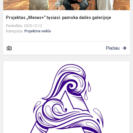
Projektas „Menas+“ tęsiasi: pamoka dailės galerijoje
Paskelbta: 2025-12-12
Kategorija:
Projektinė veikla
Plačiau
V
ž
g
–
k
p
ki