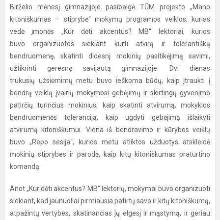
Birželio mėnesį gimnazijoje pasibaigė TŪM projekto „Mano
kitoniškumas – stiprybė“ mokymų programos veiklos, kurias
vedė įmonės „Kur dėti akcentus? MB“ lektoriai, kurios
buvo organizuotos siekiant kurti atvirą ir tolerantišką
bendruomenę, skatinti didesnį mokinių pasitikėjimą savimi,
užtikrinti geresnę savijautą gimnazijoje. Dvi dienas
trukusių užsiėmimų metu buvo ieškoma būdų, kaip įtraukti į
bendrą veiklą įvairių mokymosi gebėjimų ir skirtingų gyvenimo
patirčių turinčius mokinius, kaip skatinti atvirumą, mokyklos
bendruomenės toleranciją, kaip ugdyti gebėjimą išlaikyti
atvirumą kitoniškumui. Viena iš bendravimo ir kūrybos veiklų
buvo „Repo sesija“, kurios metu atliktos užduotys atskleidė
mokinių stiprybes ir parodė, kaip kitų kitoniškumas praturtino
komandą.
Anot „Kur dėti akcentus? MB“ lektorių, mokymai buvo organizuoti
siekiant, kad jaunuoliai pirmiausia patirtų savo ir kitų kitoniškumą,
atpažintų vertybes, skatinančias jų elgesį ir mąstymą, ir geriau