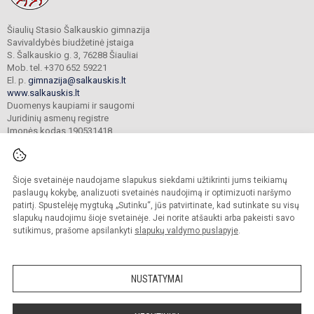
Šiaulių Stasio Šalkauskio gimnazija
Savivaldybės biudžetinė įstaiga
S. Šalkauskio g. 3, 76288 Šiauliai
Mob. tel. +370 652 59221
El. p.
gimnazija@salkauskis.lt
www.salkauskis.lt
Duomenys kaupiami ir saugomi
Juridinių asmenų registre
Įmonės kodas 190531418
Šioje svetainėje naudojame slapukus siekdami užtikrinti jums teikiamų
© 2024. Šiaulių Stasio Šalkauskio gimnazija. Visos teisės saugomos.
Kopijuoti turinį be raštiško gimnazijos sutikimo griežtai draudžiama.
paslaugų kokybę, analizuoti svetainės naudojimą ir optimizuoti naršymo
patirtį. Spustelėję mygtuką „Sutinku“, jūs patvirtinate, kad sutinkate su visų
Prieinamumo paraiška
Slapukų valdymas
slapukų naudojimu šioje svetainėje. Jei norite atšaukti arba pakeisti savo
sutikimus, prašome apsilankyti
slapukų valdymo puslapyje
.
Sumanus būdas atnaujinti
mokyklos interneto
svetainę
NUSTATYMAI