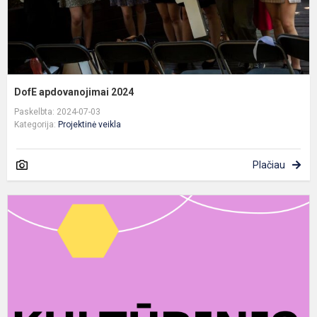
DofE apdovanojimai 2024
Paskelbta: 2024-07-03
Kategorija:
Projektinė veikla
Plačiau
T
-
K
u