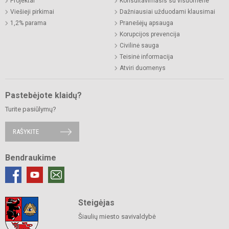
Projektai
Konsultavimasis su visuomene
Viešieji pirkimai
Dažniausiai užduodami klausimai
1,2% parama
Pranešėjų apsauga
Korupcijos prevencija
Civilinė sauga
Teisinė informacija
Atviri duomenys
Pastebėjote klaidų?
Turite pasiūlymų?
RAŠYKITE
Bendraukime
Steigėjas
Šiaulių miesto savivaldybė