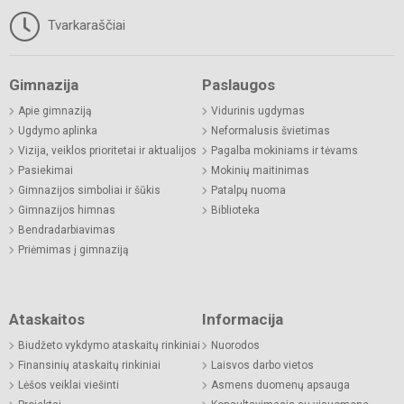
Tvarkaraščiai
Gimnazija
Paslaugos
Apie gimnaziją
Vidurinis ugdymas
Ugdymo aplinka
Neformalusis švietimas
Vizija, veiklos prioritetai ir aktualijos
Pagalba mokiniams ir tėvams
Pasiekimai
Mokinių maitinimas
Gimnazijos simboliai ir šūkis
Patalpų nuoma
Gimnazijos himnas
Biblioteka
Bendradarbiavimas
Priėmimas į gimnaziją
Ataskaitos
Informacija
Biudžeto vykdymo ataskaitų rinkiniai
Nuorodos
Finansinių ataskaitų rinkiniai
Laisvos darbo vietos
Lėšos veiklai viešinti
Asmens duomenų apsauga