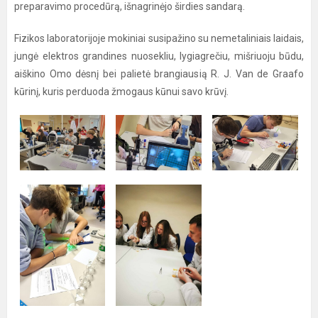
preparavimo procedūrą, išnagrinėjo širdies sandarą.
Fizikos laboratorijoje mokiniai susipažino su nemetaliniais laidais,
jungė elektros grandines nuosekliu, lygiagrečiu, mišriuoju būdu,
aiškino Omo dėsnį bei palietė brangiausią R. J. Van de Graafo
kūrinį, kuris perduoda žmogaus kūnui savo krūvį.