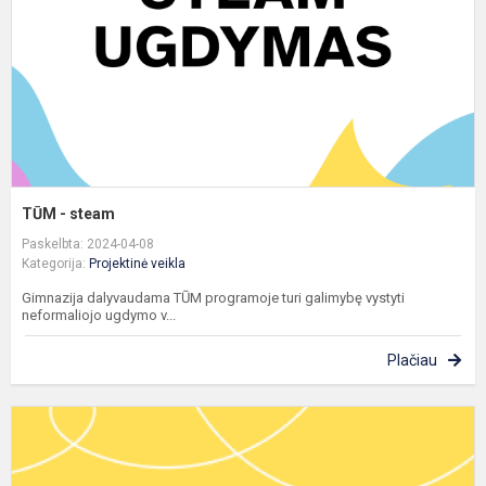
TŪM - steam
Paskelbta: 2024-04-08
Kategorija:
Projektinė veikla
Gimnazija dalyvaudama TŪM programoje turi galimybę vystyti
neformaliojo ugdymo v...
Plačiau
T
-
l