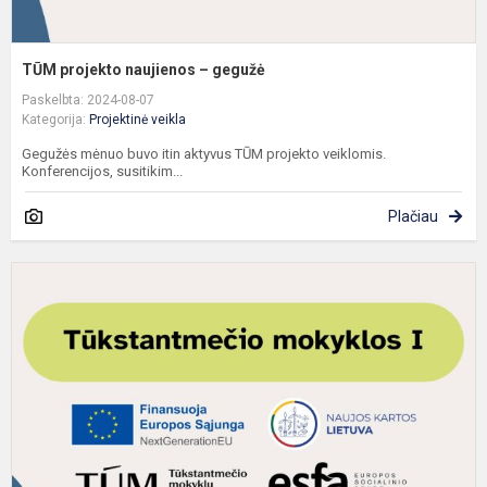
TŪM projekto naujienos – gegužė
Paskelbta: 2024-08-07
Kategorija:
Projektinė veikla
Gegužės mėnuo buvo itin aktyvus TŪM projekto veiklomis.
Konferencijos, susitikim...
Plačiau
T
p
n
–
b