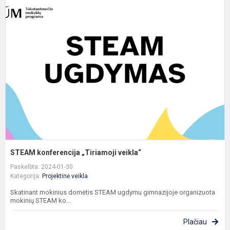
S
k
„
v
STEAM konferencija „Tiriamoji veikla“
Paskelbta: 2024-01-30
Kategorija:
Projektinė veikla
Skatinant mokinius domėtis STEAM ugdymu gimnazijoje organizuota
mokinių STEAM ko...
Plačiau