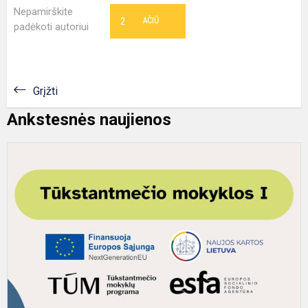
Nepamirškite
2
AČIŪ
padėkoti autoriui
Grįžti
Ankstesnės naujienos
T
p
n
–
g