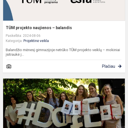
TŪM projekto naujienos – balandis
Paskelbta: 2024-08-06
Kategorija:
Projektinė veikla
Balandžio mėnesį gimnazijoje netrūko TŪM projekto veiklų – mokiniai
įsitraukė į...
Plačiau
D
a
2