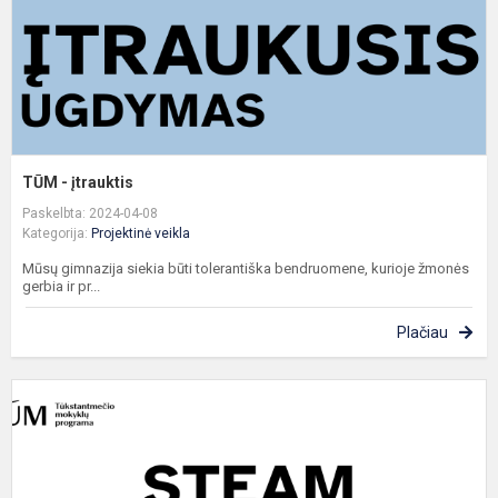
TŪM - įtrauktis
Paskelbta: 2024-04-08
Kategorija:
Projektinė veikla
Mūsų gimnazija siekia būti tolerantiška bendruomene, kurioje žmonės
gerbia ir pr...
Plačiau
T
-
s