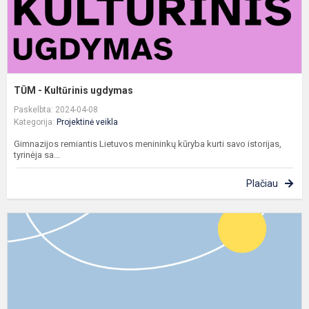
TŪM - Kultūrinis ugdymas
Paskelbta: 2024-04-08
Kategorija:
Projektinė veikla
Gimnazijos remiantis Lietuvos menininkų kūryba kurti savo istorijas,
tyrinėja sa...
Plačiau
T
-
į