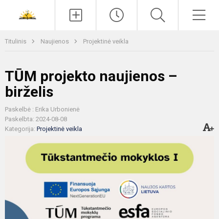
Paieška
Men
Titulinis
Naujienos
Projektinė veikla
TŪM projekto naujienos –
birželis
Paskelbė : Erika Urbonienė
Paskelbta: 2024-08-08
Kategorija:
Projektinė veikla