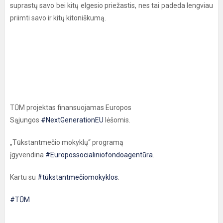
suprastų savo bei kitų elgesio priežastis, nes tai padeda lengviau
priimti savo ir kitų kitoniškumą.
TŪM projektas finansuojamas Europos
Sąjungos
#NextGenerationEU
lėšomis.
„Tūkstantmečio mokyklų“ programą
įgyvendina
#Europossocialiniofondoagentūra
.
Kartu su
#tūkstantmečiomokyklos
.
#TŪM