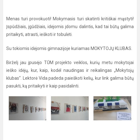
Menas turi provokuoti! Mokymasis turi skatinti kritiškai mąstyti!
Įspūdžiais, įgūdžiais, idėjomis įdomu dalintis, kad tai būtų galima
pritaikyti, atrasti, ieškoti ir tobulėti.
Su tokiomis idėjomis gimnazijoje kuriamas MOKYTOJŲ KLUBAS.
Birželį jau įpusėjo TŪM projekto veiklos, kurių metu mokytojai
ieško idėjų, kur, kaip, kodėl naudingas ir reikalingas „Mokytojų
klubas“. Lektorė Vida padeda paieškoti kelių, kur link galima būtų
pasukti, ką pritaikyti ir kaip pasidalinti.