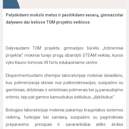
Palydėdami mokslo metus ir pasitikdami vasarą, gimnazistai
dalyvavo dar keliose TŪM projekto veiklose.
Dalyvaudami TŪM projekte, gimnazijos būrelio „Inžineriniai
projektai“ mokiniai turėjo progą išbandyti STEAM veiklas, kurios
vyko Kauno tvirtovės VII forto edukaciniame centre.
Eksperimentuodami chemijos laboratorijoje mokiniai išsiaiškino,
kuo polimerizacija skiriasi nuo polikondensacijos, susipažino su
gamtiniais, dirbtiniais ir sintetiniais polimerais bei jų panaudojimo
sritimis, taip pat gamino kamuoliukus šokliukus, „šlykštukus“.
Biologijos laboratorijoje mokiniai pakartojo kraujotakos sistemos
veikimą, funkcijas bei sandarą, susipažino su pagrindiniais
preparavimo principais ir savarankiškai atliko širdies