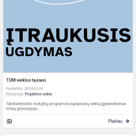
t
TŪM veiklos tęsiasi
Paskelbta: 2024-02-26
Kategorija:
Projektinė veikla
Tūkstantmečio mokyklų programos suplanuotų veiklų įgyvendinimas
mūsų gimnazijoje...
Plačiau