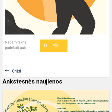
Nepamirškite
11
AČIŪ
padėkoti autoriui
Grįžti
Ankstesnės naujienos
K
į
L
m