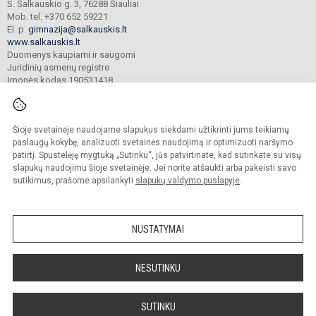
S. Šalkauskio g. 3, 76288 Šiauliai
Mob. tel. +370 652 59221
El. p.
gimnazija@salkauskis.lt
www.salkauskis.lt
Duomenys kaupiami ir saugomi
Juridinių asmenų registre
Įmonės kodas 190531418
Šioje svetainėje naudojame slapukus siekdami užtikrinti jums teikiamų
© 2024. Šiaulių Stasio Šalkauskio gimnazija. Visos teisės saugomos.
Kopijuoti turinį be raštiško gimnazijos sutikimo griežtai draudžiama.
paslaugų kokybę, analizuoti svetainės naudojimą ir optimizuoti naršymo
patirtį. Spustelėję mygtuką „Sutinku“, jūs patvirtinate, kad sutinkate su visų
Prieinamumo paraiška
Slapukų valdymas
slapukų naudojimu šioje svetainėje. Jei norite atšaukti arba pakeisti savo
sutikimus, prašome apsilankyti
slapukų valdymo puslapyje
.
Sumanus būdas atnaujinti
mokyklos interneto
svetainę
NUSTATYMAI
NESUTINKU
SUTINKU