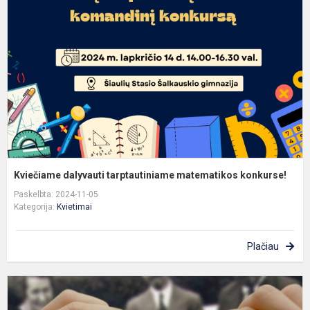
t
m
k
Kviečiame dalyvauti tarptautiniame matematikos konkurse!
Paskelbta: 2024-11-05
Kategorija:
Kvietimai
Plačiau
F
S