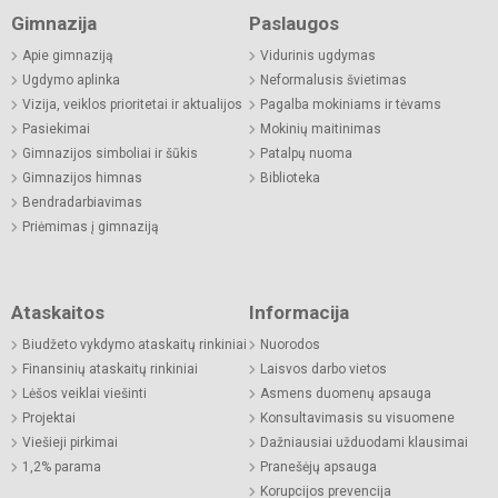
Gimnazija
Paslaugos
Apie gimnaziją
Vidurinis ugdymas
Ugdymo aplinka
Neformalusis švietimas
Vizija, veiklos prioritetai ir aktualijos
Pagalba mokiniams ir tėvams
Pasiekimai
Mokinių maitinimas
Gimnazijos simboliai ir šūkis
Patalpų nuoma
Gimnazijos himnas
Biblioteka
Bendradarbiavimas
Priėmimas į gimnaziją
Ataskaitos
Informacija
Biudžeto vykdymo ataskaitų rinkiniai
Nuorodos
Finansinių ataskaitų rinkiniai
Laisvos darbo vietos
Lėšos veiklai viešinti
Asmens duomenų apsauga
Projektai
Konsultavimasis su visuomene
Viešieji pirkimai
Dažniausiai užduodami klausimai
1,2% parama
Pranešėjų apsauga
Korupcijos prevencija