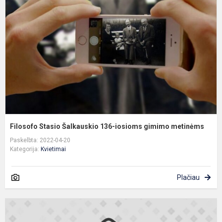
Š
1
i
g
m
Filosofo Stasio Šalkauskio 136-iosioms gimimo metinėms
Paskelbta: 2022-04-20
Kategorija:
Kvietimai
Plačiau
K
a