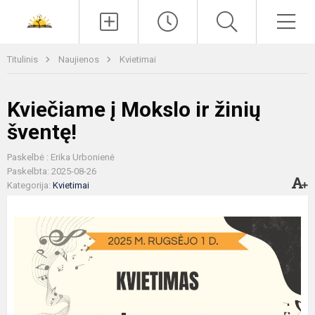
Paieška
Men
Titulinis
Naujienos
Kvietimai
Kviečiame į Mokslo ir žinių
šventę!
Paskelbė : Erika Urbonienė
Paskelbta: 2025-08-26
Kategorija:
Kvietimai