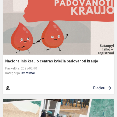
k
p
k
Nacionalinis kraujo centras kviečia padovanoti kraujo
Paskelbta: 2025-02-10
Kategorija:
Kvietimai
Plačiau
K
į
A