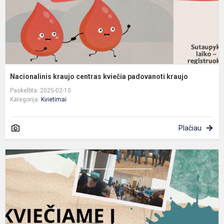
Nacionalinis kraujo centras kviečia padovanoti kraujo
Paskelbta: 2025-02-10
Kategorija:
Kvietimai
Plačiau
K
į
A
s