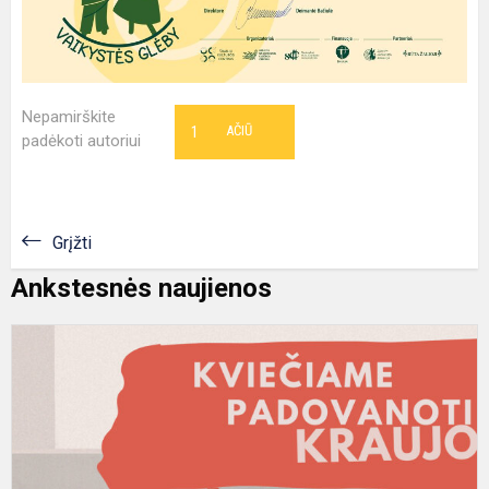
Nepamirškite
1
AČIŪ
padėkoti autoriui
Grįžti
Ankstesnės naujienos
N
k
c
k
p
k