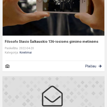
m
Filosofo Stasio Šalkauskio 136-iosioms gimimo metinėms
Paskelbta: 2022-04-20
Kategorija:
Kvietimai
Plačiau
K
a