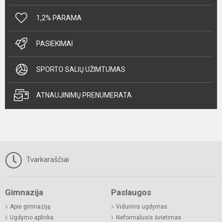
1,2% PARAMA
PASIEKIMAI
SPORTO SALIŲ UŽIMTUMAS
ATNAUJINIMŲ PRENUMERATA
Tvarkaraščiai
Gimnazija
Paslaugos
Apie gimnaziją
Vidurinis ugdymas
Ugdymo aplinka
Neformalusis švietimas