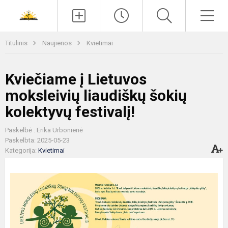
Paieška
Men
Titulinis
Naujienos
Kvietimai
Kviečiame į Lietuvos
moksleivių liaudiškų šokių
kolektyvų festivalį!
Paskelbė : Erika Urbonienė
Paskelbta: 2025-05-23
Kategorija:
Kvietimai