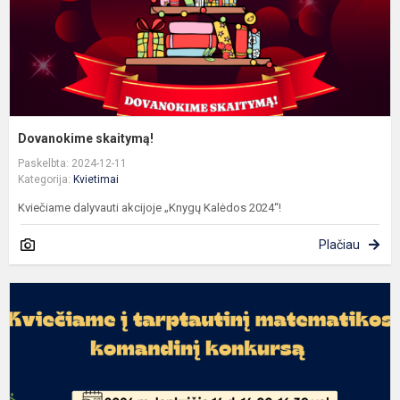
Dovanokime skaitymą!
Paskelbta: 2024-12-11
Kategorija:
Kvietimai
Kviečiame dalyvauti akcijoje „Knygų Kalėdos 2024“!
Plačiau
K
d
t
m
k