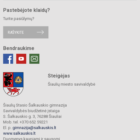
Pastebėjote klaidų?
Turite pasiūlymų?
RAŠYKITE
Bendraukime
Steigėjas
Šiaulių miesto savivaldybė
Šiaulių Stasio Šalkauskio gimnazija
Savivaldybės biudžetinė įstaiga
S. Šalkauskio g. 3, 76288 Šiauliai
Mob. tel. +370 652 59221
El. p.
gimnazija@salkauskis.lt
www.salkauskis.lt
Duomenys kaupiami ir saugomi