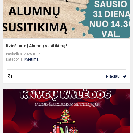
Kviečiame į Alumnų susitikimą!
Paskelbta: 2025-01-21
Kategorija:
Kvietimai
Plačiau
D
s