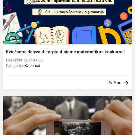
Kviečiame dalyvauti tarptautiniame matematikos konkurse!
Paskelbta: 2024-11-05
Kategorija:
Kvietimai
Plačiau
F
S
Š
1
i
g