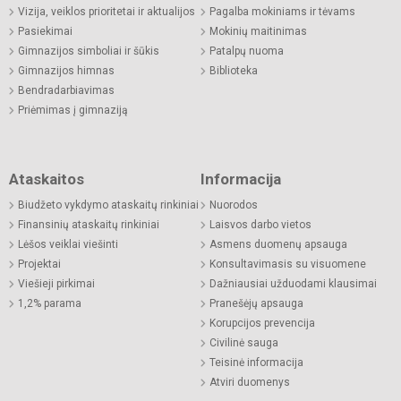
Vizija, veiklos prioritetai ir aktualijos
Pagalba mokiniams ir tėvams
Pasiekimai
Mokinių maitinimas
Gimnazijos simboliai ir šūkis
Patalpų nuoma
Gimnazijos himnas
Biblioteka
Bendradarbiavimas
Priėmimas į gimnaziją
Ataskaitos
Informacija
Biudžeto vykdymo ataskaitų rinkiniai
Nuorodos
Finansinių ataskaitų rinkiniai
Laisvos darbo vietos
Lėšos veiklai viešinti
Asmens duomenų apsauga
Projektai
Konsultavimasis su visuomene
Viešieji pirkimai
Dažniausiai užduodami klausimai
1,2% parama
Pranešėjų apsauga
Korupcijos prevencija
Civilinė sauga
Teisinė informacija
Atviri duomenys