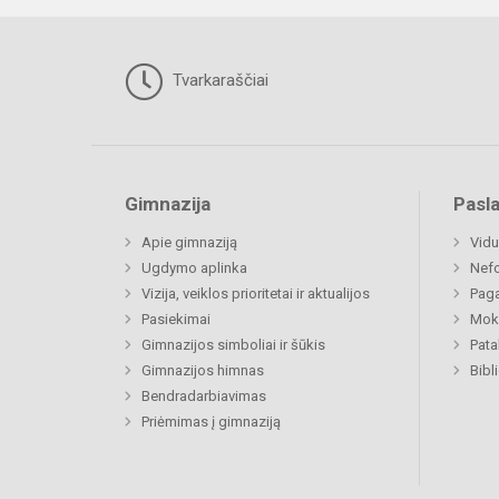
Tvarkaraščiai
Gimnazija
Pasl
Apie gimnaziją
Vidu
Ugdymo aplinka
Nefo
Vizija, veiklos prioritetai ir aktualijos
Paga
Pasiekimai
Moki
Gimnazijos simboliai ir šūkis
Pat
Gimnazijos himnas
Bibl
Bendradarbiavimas
Priėmimas į gimnaziją