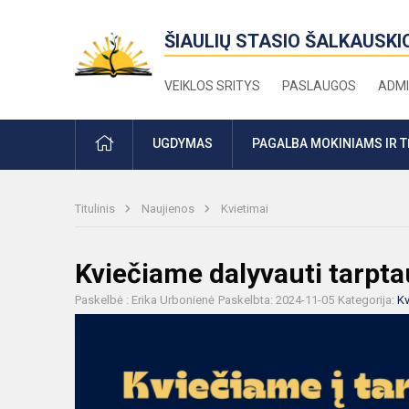
ŠIAULIŲ STASIO ŠALKAUSKI
VEIKLOS SRITYS
PASLAUGOS
ADMI
PRADŽIA
UGDYMAS
PAGALBA MOKINIAMS IR 
Titulinis
Naujienos
Kvietimai
Kviečiame dalyvauti tarpt
Paskelbė : Erika Urbonienė
Paskelbta: 2024-11-05
Kategorija:
Kv