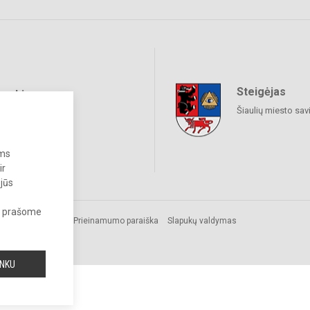
Steigėjas
raukime
Šiaulių miesto sav
ums
ir
 jūs
s, prašome
Prieinamumo paraiška
Slapukų valdymas
INKU