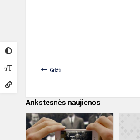
Grįžti
Ankstesnės naujienos
Filosofo
Stasio
Šalkauskio
136-