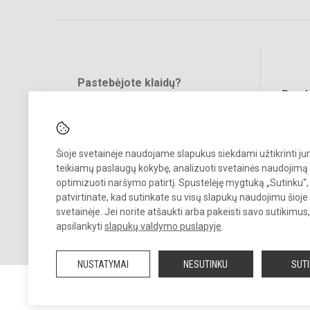
Pastebėjote klaidų?
Bend
Turite pasiūlymų?
RAŠYKITE
Šioje svetainėje naudojame slapukus siekdami užtikrinti j
teikiamų paslaugų kokybę, analizuoti svetainės naudojimą 
optimizuoti naršymo patirtį. Spustelėję mygtuką „Sutinku“,
patvirtinate, kad sutinkate su visų slapukų naudojimu šioje
svetainėje. Jei norite atšaukti arba pakeisti savo sutikimu
© 2024. Šiaulių Stasio Šalkauskio gimnazija. Visos teisės saugomos.
apsilankyti
slapukų valdymo puslapyje
.
Kopijuoti turinį be raštiško gimnazijos sutikimo griežtai draudžiama.
NUSTATYMAI
NESUTINKU
SUT