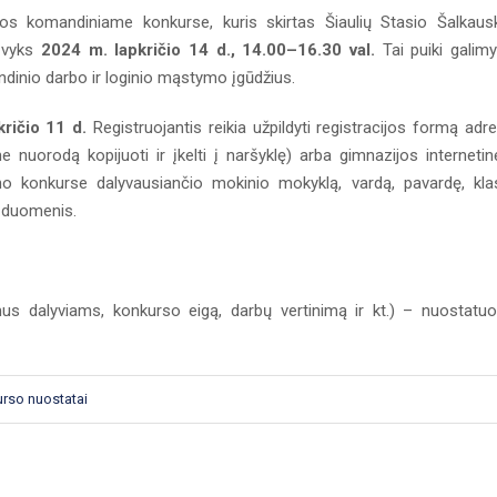
os komandiniame konkurse, kuris skirtas Šiaulių Stasio Šalkaus
s vyks
2024 m. lapkričio 14 d., 14.00–16.30 val.
Tai puiki galim
dinio darbo ir loginio mąstymo įgūdžius.
kričio 11 d.
Registruojantis reikia užpildyti registracijos formą adr
 nuorodą kopijuoti ir įkelti į naršyklę) arba gimnazijos internetin
no konkurse dalyvausiančio mokinio mokyklą, vardą, pavardę, kla
 duomenis.
mus dalyviams, konkurso eigą, darbų vertinimą ir kt.) – nuostatu
rso nuostatai