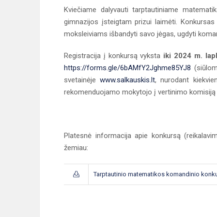
Kviečiame dalyvauti tarptautiniame matematik
gimnazijos įsteigtam prizui laimėti. Konkursa
moksleiviams išbandyti savo jėgas, ugdyti koman
Registracija į konkursą vyksta
iki 2024 m. lap
https://forms.gle/6bAMfY2Jghme85YJ8
(siūlome
svetainėje
www.salkauskis.lt
, nurodant kiekvie
rekomenduojamo mokytojo į vertinimo komisiją
Platesnė informacija apie konkursą (reikalavi
žemiau:
Tarptautinio matematikos komandinio konku