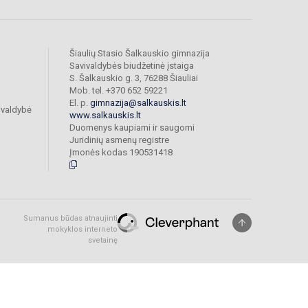
Šiaulių Stasio Šalkauskio gimnazija
Savivaldybės biudžetinė įstaiga
S. Šalkauskio g. 3, 76288 Šiauliai
Mob. tel. +370 652 59221
El. p.
gimnazija@salkauskis.lt
ivaldybė
www.salkauskis.lt
Duomenys kaupiami ir saugomi
Juridinių asmenų registre
Įmonės kodas 190531418
Sumanus būdas atnaujinti
mokyklos interneto
svetainę