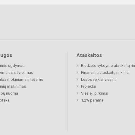
augos
Ataskaitos
rinis ugdymas
Biudžeto vykdymo ataskaitų rin
rmalusis švietimas
Finansinių ataskaitų rinkiniai
lba mokiniams ir tėvams
Lėšos veiklai viešinti
nių maitinimas
Projektai
alpų nuoma
Viešieji pirkimai
ioteka
1,2% parama