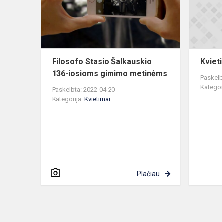
iosioms
gimimo
metinėms
Filosofo Stasio Šalkauskio
Kviet
136-iosioms gimimo metinėms
Paskelb
Kategor
Paskelbta: 2022-04-20
Kategorija:
Kvietimai
Plačiau