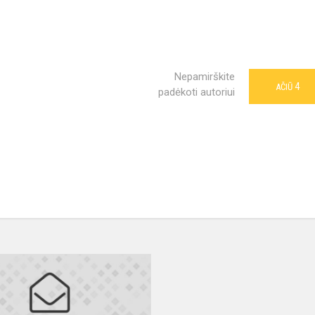
Nepamirškite
4
AČIŪ
padėkoti autoriui
Kvietimo
antraštė