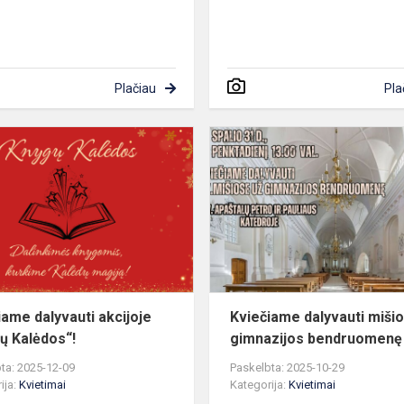
Plačiau
Pla
Kviečiame
dalyvauti
akcijoje
„Knygų
Kalėdos“!
iame dalyvauti akcijoje
Kviečiame dalyvauti miši
ų Kalėdos“!
gimnazijos bendruomenę
ta: 2025-12-09
Paskelbta: 2025-10-29
ija:
Kvietimai
Kategorija:
Kvietimai