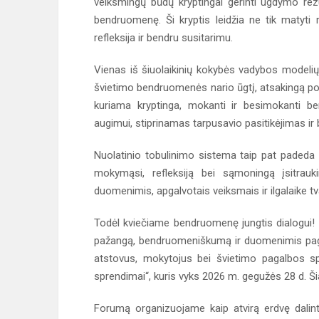
veiksmingų būdų kryptingai gerinti ugdymo rezu
bendruomenę. Ši kryptis leidžia ne tik matyti 
refleksija ir bendru susitarimu.
Vienas iš šiuolaikinių kokybės vadybos modelių 
švietimo bendruomenės nario ūgtį, atsakingą požiū
kuriama kryptinga, mokanti ir besimokanti 
augimui, stiprinamas tarpusavio pasitikėjimas ir
Nuolatinio tobulinimo sistema taip pat padeda 
mokymąsi, refleksiją bei sąmoningą įsitrau
duomenimis, apgalvotais veiksmais ir ilgalaike tv
Todėl kviečiame bendruomenę jungtis dialogui! 
pažangą, bendruomeniškumą ir duomenimis pagrį
atstovus, mokytojus bei švietimo pagalbos spe
sprendimai“, kuris vyks 2026 m. gegužės 28 d. Ši
Forumą organizuojame kaip atvirą erdvę dalintis