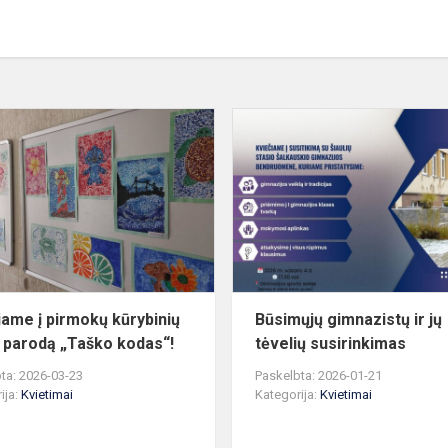
Kviečiame
į
pirmokų
kūrybinių
darbų
parodą
„Taško
kodas“!
iame į pirmokų kūrybinių
Būsimųjų gimnazistų ir jų
 parodą „Taško kodas“!
tėvelių susirinkimas
ta: 2026-03-23
Paskelbta: 2026-01-21
ija:
Kvietimai
Kategorija:
Kvietimai