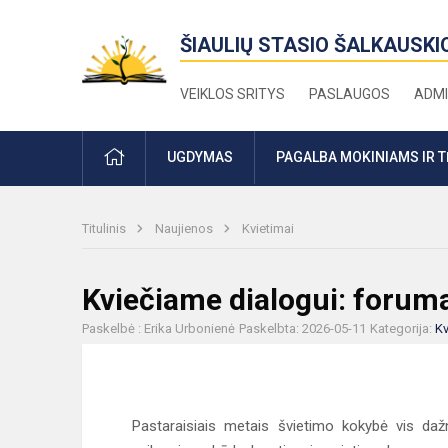
ŠIAULIŲ STASIO ŠALKAUSKI
VEIKLOS SRITYS
PASLAUGOS
ADMI
PRADŽIA
UGDYMAS
PAGALBA MOKINIAMS IR 
Titulinis
Naujienos
Kvietimai
Kviečiame dialogui: forum
Paskelbė : Erika Urbonienė
Paskelbta: 2026-05-11
Kategorija:
Kv
Pastaraisiais metais švietimo kokybė vis da