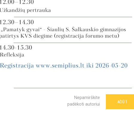
Nepamirškite
1
AČIŪ
padėkoti autoriui