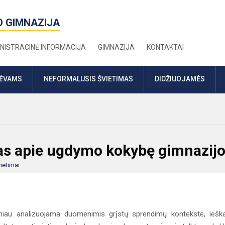
O GIMNAZIJA
NISTRACINĖ INFORMACIJA
GIMNAZIJA
KONTAKTAI
TĖVAMS
NEFORMALUSIS ŠVIETIMAS
DIDŽIUOJAMĖS
as apie ugdymo kokybę gimnazijo
ietimai
žniau analizuojama duomenimis grįstų sprendimų kontekste, iešk