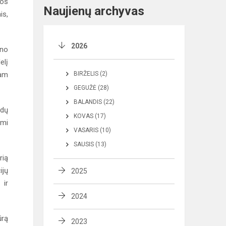
los
Naujienų archyvas
is,
2026
eno
elį
iam
BIRŽELIS (2)
GEGUŽĖ (28)
BALANDIS (22)
ldų
KOVAS (17)
ami
VASARIS (10)
SAUSIS (13)
rią
ijų
2025
 ir
2024
ūrą
2023