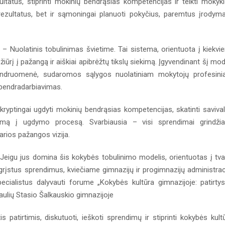
ltatus, stiprinti mokinių bendrąsias kompetencijas ir telkti mokyk
rezultatus, bet ir sąmoningai planuoti pokyčius, paremtus įrodyma
– Nuolatinis tobulinimas švietime. Tai sistema, orientuota į kiekvi
rį į pažangą ir aiškiai apibrėžtų tikslų siekimą. Įgyvendinant šį mod
bendruomenė, sudaromos sąlygos nuolatiniam mokytojų profesin
 bendradarbiavimas.
kryptingai ugdyti mokinių bendrąsias kompetencijas, skatinti saviva
kimą į ugdymo procesą. Svarbiausia – visi sprendimai grindži
arios pažangos vizija.
Jeigu jus domina šis kokybės tobulinimo modelis, orientuotas į tva
stus sprendimus, kviečiame gimnazijų ir progimnazijų administrac
cialistus dalyvauti forume „Kokybės kultūra gimnazijoje: patirtys
aulių Stasio Šalkauskio gimnazijoje
 patirtimis, diskutuoti, ieškoti sprendimų ir stiprinti kokybės kult