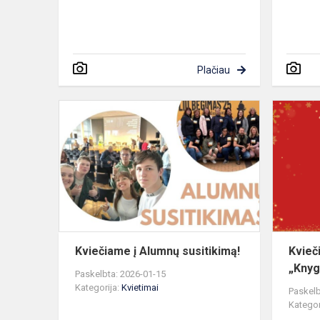
Plačiau
Kviečiame
į
Alumnų
susitikimą!
Kviečiame į Alumnų susitikimą!
Kvieč
„Knyg
Paskelbta: 2026-01-15
Kategorija:
Kvietimai
Paskelb
Kategor