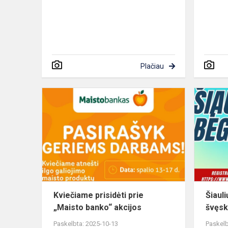
Plačiau
Kviečiame
prisidėti
prie
„Maisto
banko“
akcijos
Kviečiame prisidėti prie
Šiaul
„Maisto banko“ akcijos
švęsk
Paskelbta: 2025-10-13
Paskelb