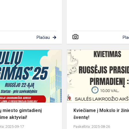
Plačiau
Pla
Šiaulių
miesto
gimtadienį
švęskime
aktyviai!
ių miesto gimtadienį
Kviečiame į Mokslo ir žini
ime aktyviai!
šventę!
ta: 2025-09-17
Paskelbta: 2025-08-26