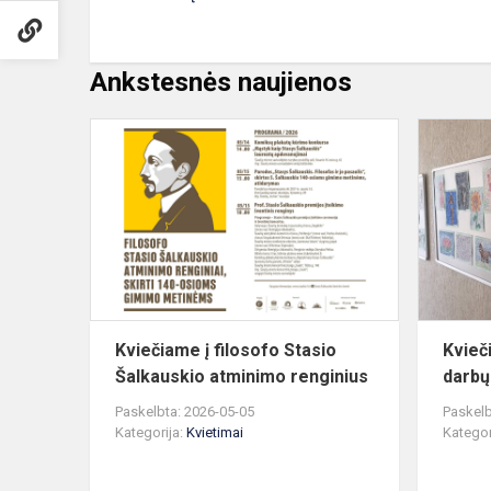
Ankstesnės naujienos
Kviečiame
į
filosofo
Stasio
Šalkauskio
atminimo
renginius
Kviečiame į filosofo Stasio
Kvieč
Šalkauskio atminimo renginius
darbų
Paskelbta: 2026-05-05
Paskelb
Kategorija:
Kvietimai
Kategor