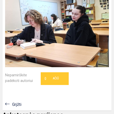
Nepamirškite
0
AČIŪ
padėkoti autoriui
Grįžti