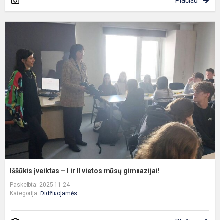
Plačiau
I
į
–
I
ir
II
v
m
g
Iššūkis įveiktas – I ir II vietos mūsų gimnazijai!
Paskelbta: 2025-11-24
Kategorija:
Didžiuojamės