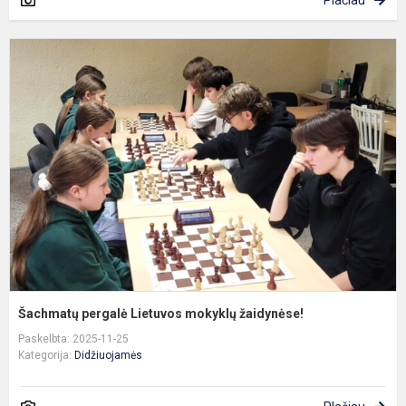
Plačiau
Š
p
L
m
ž
Šachmatų pergalė Lietuvos mokyklų žaidynėse!
Paskelbta: 2025-11-25
Kategorija:
Didžiuojamės