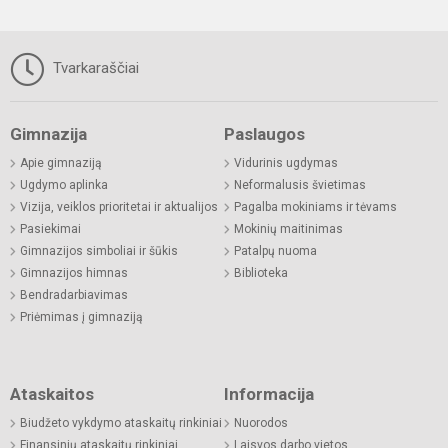
Tvarkaraščiai
Gimnazija
Paslaugos
Apie gimnaziją
Vidurinis ugdymas
Ugdymo aplinka
Neformalusis švietimas
Vizija, veiklos prioritetai ir aktualijos
Pagalba mokiniams ir tėvams
Pasiekimai
Mokinių maitinimas
Gimnazijos simboliai ir šūkis
Patalpų nuoma
Gimnazijos himnas
Biblioteka
Bendradarbiavimas
Priėmimas į gimnaziją
Ataskaitos
Informacija
Biudžeto vykdymo ataskaitų rinkiniai
Nuorodos
Finansinių ataskaitų rinkiniai
Laisvos darbo vietos