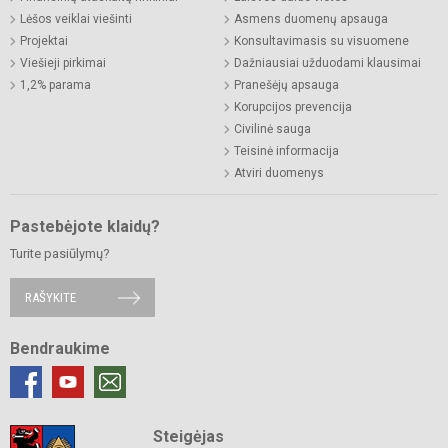
Lėšos veiklai viešinti
Asmens duomenų apsauga
Projektai
Konsultavimasis su visuomene
Viešieji pirkimai
Dažniausiai užduodami klausimai
1,2% parama
Pranešėjų apsauga
Korupcijos prevencija
Civilinė sauga
Teisinė informacija
Atviri duomenys
Pastebėjote klaidų?
Turite pasiūlymų?
RAŠYKITE
Bendraukime
Steigėjas