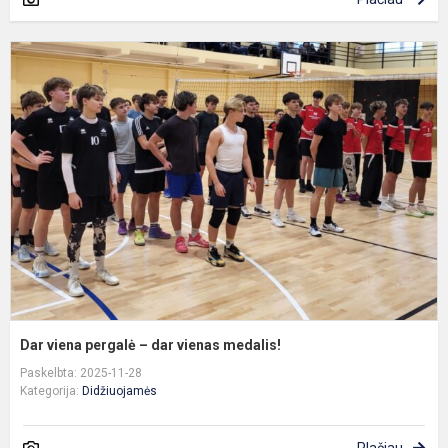
D
v
p
–
d
v
m
Dar viena pergalė – dar vienas medalis!
Paskelbta: 2025-11-28
Kategorija:
Didžiuojamės