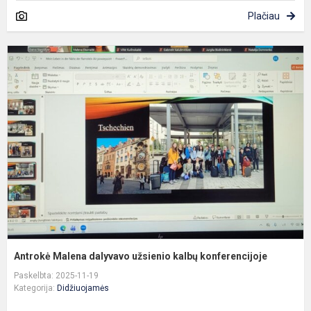
Plačiau
A
M
d
u
k
k
Antrokė Malena dalyvavo užsienio kalbų konferencijoje
Paskelbta: 2025-11-19
Kategorija:
Didžiuojamės