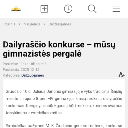
Paieška
Men
Titulinis
Naujienos
Didžiuojamės
Dailyraščio konkurse – mūsų
gimnazistės pergalė
Paskelbė : Erika Urbonienė
Paskelbta: 2025-12-15
Kategorija:
Didžiuojamės
Gruodžio 10 d. Juliaus Janonio gimnazijoje vyko tradicinis Šiaulių
miesto ir rajono 8 bei I–IV gimnazijos klasių mokinių dailyraščio
konkursas. Renginys subūrė gausų būrį mokinių, kuriems svarbus
taisyklingas ir estetiškas raštas.
Simboliškai pažymint M. K. Čiurlionio gimimo metines, konkurso