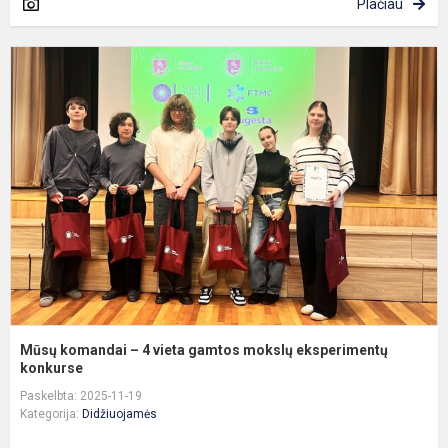
Plačiau
M
k
–
4
v
g
m
e
k
Mūsų komandai – 4 vieta gamtos mokslų eksperimentų
konkurse
Paskelbta: 2025-11-19
Kategorija:
Didžiuojamės