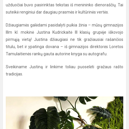
užduočiai buvo pasirinktas tekstas iš menininko dienoraščių. Tai
suteikė renginiui dar daugiau prasmės ir kultūrinės vertės.
Džiaugiamės galėdami pasidalyti puikia žinia – mūsų gimnazijos
IIIm kl. mokinė Justina Kudrickaitė III klasių grupėje iškovojo
pirmąją vietą! Justina džiaugiasi ne tik gražiausiai rašančios
titulu, bet ir ypatinga dovana – iš gimnazijos direktorės Loretos
Tamulaitienės rankų gauta autorine knyga su autografu.
Sveikiname Justiną ir linkime toliau puoselėti gražaus rašto
tradicijas.