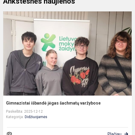
Ankstesnės naujienos
G
i
j
š
v
Gimnazistai išbandė jėgas šachmatų varžybose
Paskelbta: 2025-12-12
Kategorija:
Didžiuojamės
Plačiau