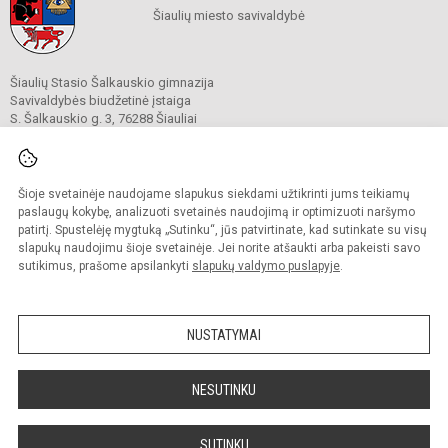
Šiaulių miesto savivaldybė
Šiaulių Stasio Šalkauskio gimnazija
Savivaldybės biudžetinė įstaiga
S. Šalkauskio g. 3, 76288 Šiauliai
Mob. tel. +370 652 59221
El. p.
gimnazija@salkauskis.lt
www.salkauskis.lt
Duomenys kaupiami ir saugomi
Šioje svetainėje naudojame slapukus siekdami užtikrinti jums teikiamų
Juridinių asmenų registre
paslaugų kokybę, analizuoti svetainės naudojimą ir optimizuoti naršymo
Įmonės kodas 190531418
patirtį. Spustelėję mygtuką „Sutinku“, jūs patvirtinate, kad sutinkate su visų
slapukų naudojimu šioje svetainėje. Jei norite atšaukti arba pakeisti savo
sutikimus, prašome apsilankyti
slapukų valdymo puslapyje
.
© 2024. Šiaulių Stasio Šalkauskio gimnazija. Visos teisės saugomos.
Kopijuoti turinį be raštiško gimnazijos sutikimo griežtai draudžiama.
NUSTATYMAI
Prieinamumo paraiška
Slapukų valdymas
Sumanus būdas atnaujinti
NESUTINKU
mokyklos interneto
svetainę
SUTINKU