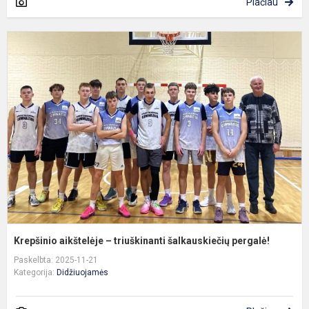
Plačiau
K
a
–
t
š
p
Krepšinio aikštelėje – triuškinanti šalkauskiečių pergalė!
Paskelbta: 2025-11-21
Kategorija:
Didžiuojamės