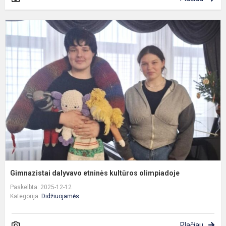
G
d
e
k
o
Gimnazistai dalyvavo etninės kultūros olimpiadoje
Paskelbta: 2025-12-12
Kategorija:
Didžiuojamės
Plačiau