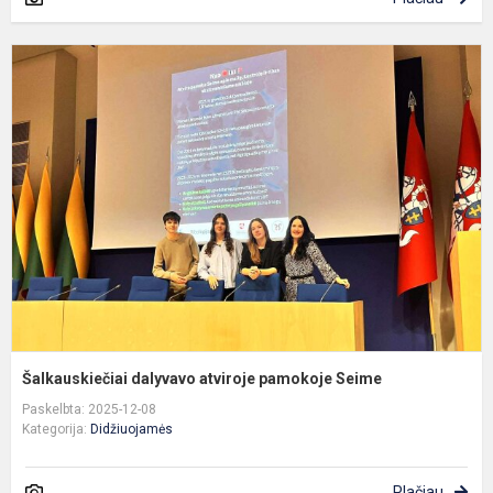
Š
d
a
p
S
Šalkauskiečiai dalyvavo atviroje pamokoje Seime
Paskelbta: 2025-12-08
Kategorija:
Didžiuojamės
Plačiau