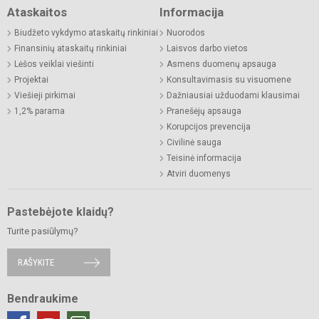
Ataskaitos
Informacija
Biudžeto vykdymo ataskaitų rinkiniai
Nuorodos
Finansinių ataskaitų rinkiniai
Laisvos darbo vietos
Lėšos veiklai viešinti
Asmens duomenų apsauga
Projektai
Konsultavimasis su visuomene
Viešieji pirkimai
Dažniausiai užduodami klausimai
1,2% parama
Pranešėjų apsauga
Korupcijos prevencija
Civilinė sauga
Teisinė informacija
Atviri duomenys
Pastebėjote klaidų?
Turite pasiūlymų?
RAŠYKITE
Bendraukime