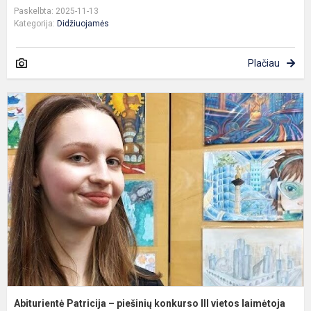
Paskelbta: 2025-11-13
Kategorija:
Didžiuojamės
Plačiau
A
P
–
p
k
II
v
l
Abiturientė Patricija – piešinių konkurso III vietos laimėtoja