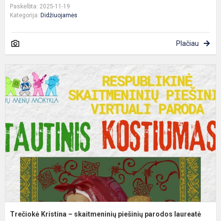
Paskelbta: 2025-11-19
Kategorija:
Didžiuojamės
Plačiau
T
K
–
s
p
p
l
Trečiokė Kristina – skaitmeninių piešinių parodos laureatė