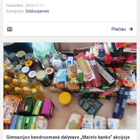
Paskelbta: 2025-11-11
Kategorija:
Didžiuojamės
Plačiau
G
b
d
„
b
a
Gimnazijos bendruomenė dalyvavo „Maisto banko“ akcijoje