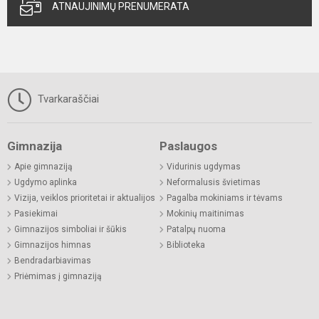
ATNAUJINIMŲ PRENUMERATA
Tvarkaraščiai
Gimnazija
Paslaugos
Apie gimnaziją
Vidurinis ugdymas
Ugdymo aplinka
Neformalusis švietimas
Vizija, veiklos prioritetai ir aktualijos
Pagalba mokiniams ir tėvams
Pasiekimai
Mokinių maitinimas
Gimnazijos simboliai ir šūkis
Patalpų nuoma
Gimnazijos himnas
Biblioteka
Bendradarbiavimas
Priėmimas į gimnaziją