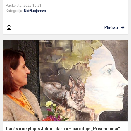
Paskelbta: 2025-10-21
Kategorija:
Didžiuojamės
Plačiau
D
m
J
d
–
p
„
Dailės mokytojos Jolitos darbai – parodoje „Prisiminimai“