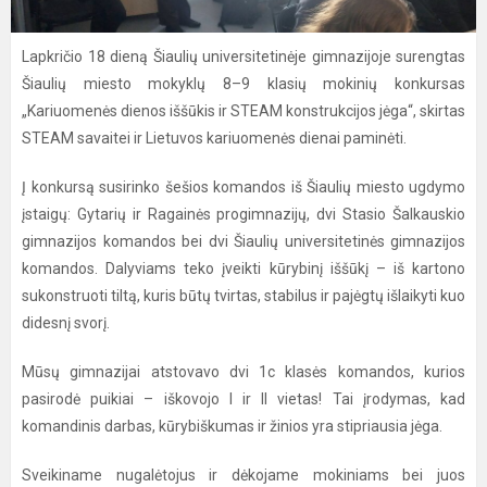
Lapkričio 18 dieną Šiaulių universitetinėje gimnazijoje surengtas
Šiaulių miesto mokyklų 8–9 klasių mokinių konkursas
„Kariuomenės dienos iššūkis ir STEAM konstrukcijos jėga“, skirtas
STEAM savaitei ir Lietuvos kariuomenės dienai paminėti.
Į konkursą susirinko šešios komandos iš Šiaulių miesto ugdymo
įstaigų: Gytarių ir Ragainės progimnazijų, dvi Stasio Šalkauskio
gimnazijos komandos bei dvi Šiaulių universitetinės gimnazijos
komandos. Dalyviams teko įveikti kūrybinį iššūkį – iš kartono
sukonstruoti tiltą, kuris būtų tvirtas, stabilus ir pajėgtų išlaikyti kuo
didesnį svorį.
Mūsų gimnazijai atstovavo dvi 1c klasės komandos, kurios
pasirodė puikiai – iškovojo I ir II vietas! Tai įrodymas, kad
komandinis darbas, kūrybiškumas ir žinios yra stipriausia jėga.
Sveikiname nugalėtojus ir dėkojame mokiniams bei juos