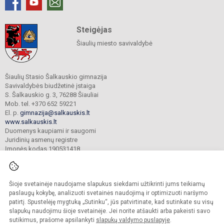
Steigėjas
Šiaulių miesto savivaldybė
Šiaulių Stasio Šalkauskio gimnazija
Savivaldybės biudžetinė įstaiga
S. Šalkauskio g. 3, 76288 Šiauliai
Mob. tel. +370 652 59221
El. p.
gimnazija@salkauskis.lt
www.salkauskis.lt
Duomenys kaupiami ir saugomi
Juridinių asmenų registre
Įmonės kodas 190531418
Šioje svetainėje naudojame slapukus siekdami užtikrinti jums teikiamų
© 2024. Šiaulių Stasio Šalkauskio gimnazija. Visos teisės saugomos.
Kopijuoti turinį be raštiško gimnazijos sutikimo griežtai draudžiama.
paslaugų kokybę, analizuoti svetainės naudojimą ir optimizuoti naršymo
patirtį. Spustelėję mygtuką „Sutinku“, jūs patvirtinate, kad sutinkate su visų
Prieinamumo paraiška
Slapukų valdymas
slapukų naudojimu šioje svetainėje. Jei norite atšaukti arba pakeisti savo
sutikimus, prašome apsilankyti
slapukų valdymo puslapyje
.
Sumanus būdas atnaujinti