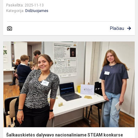
Paskelbta: 2025-11-13
Kategorija:
Didžiuojamės
Plačiau
Š
d
n
S
k
Šalkauskietės dalyvavo nacionaliniame STEAM konkurse