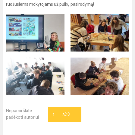
ruošusiems mokytojams už puikų pasirodymą!
Nepamirškite
1
AČIŪ
padėkoti autoriui