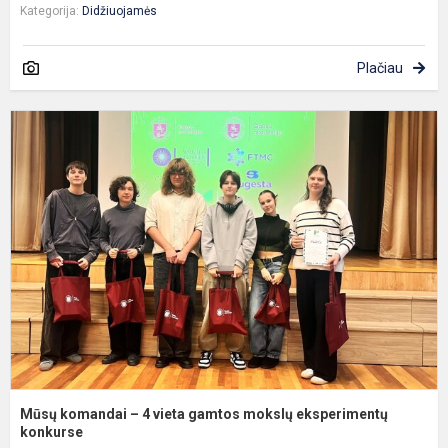
Kategorija:
Didžiuojamės
Plačiau
M
k
–
4
v
g
m
e
k
Mūsų komandai – 4 vieta gamtos mokslų eksperimentų
konkurse