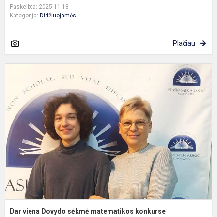
Paskelbta: 2025-11-18
Kategorija:
Didžiuojamės
Plačiau
D
v
D
s
m
k
Dar viena Dovydo sėkmė matematikos konkurse