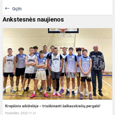
Grįžti
Ankstesnės naujienos
K
a
–
t
š
p
Krepšinio aikštelėje – triuškinanti šalkauskiečių pergalė!
Paskelbta: 2025-11-21