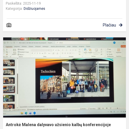
Paskelbta: 2025-11-19
Kategorija:
Didžiuojamės
Plačiau
A
M
d
u
k
k
Antrokė Malena dalyvavo užsienio kalbų konferencijoje