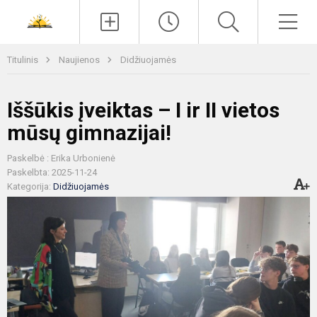
Paieška
Men
Titulinis
Naujienos
Didžiuojamės
Iššūkis įveiktas – I ir II vietos
mūsų gimnazijai!
Paskelbė : Erika Urbonienė
Paskelbta: 2025-11-24
Kategorija:
Didžiuojamės