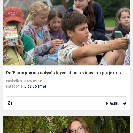
į
r
p
DofE programos dalyvės įgyvendino rezidavimo projektus
Paskelbta: 2025-09-16
Kategorija:
Didžiuojamės
Plačiau
A
A