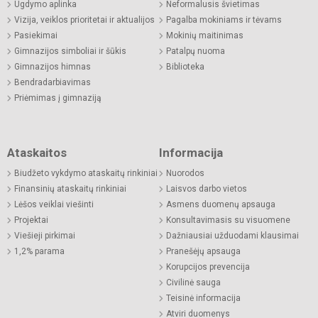
Ugdymo aplinka
Neformalusis švietimas
Vizija, veiklos prioritetai ir aktualijos
Pagalba mokiniams ir tėvams
Pasiekimai
Mokinių maitinimas
Gimnazijos simboliai ir šūkis
Patalpų nuoma
Gimnazijos himnas
Biblioteka
Bendradarbiavimas
Priėmimas į gimnaziją
Ataskaitos
Informacija
Biudžeto vykdymo ataskaitų rinkiniai
Nuorodos
Finansinių ataskaitų rinkiniai
Laisvos darbo vietos
Lėšos veiklai viešinti
Asmens duomenų apsauga
Projektai
Konsultavimasis su visuomene
Viešieji pirkimai
Dažniausiai užduodami klausimai
1,2% parama
Pranešėjų apsauga
Korupcijos prevencija
Civilinė sauga
Teisinė informacija
Atviri duomenys