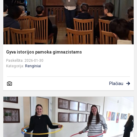
Gyva istorijos pamoka gimnazistams
Paskelbta: 2026-01-30
Kategorija:
Renginiai
Plačiau
S
k
d
–
j
a