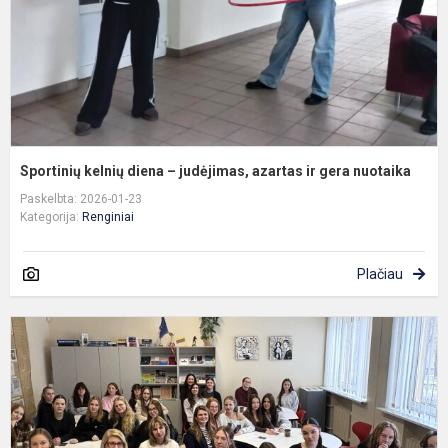
ir
g
n
Sportinių kelnių diena – judėjimas, azartas ir gera nuotaika
Paskelbta: 2026-01-23
Kategorija:
Renginiai
Plačiau
L
d
m
d
s
ir