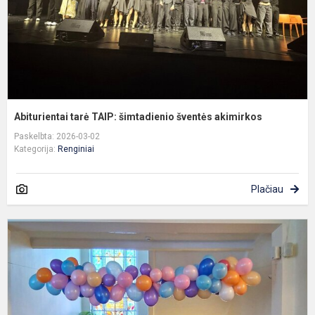
Abiturientai tarė TAIP: šimtadienio šventės akimirkos
Paskelbta: 2026-03-02
Kategorija:
Renginiai
Plačiau
B
ir
p
V
1
o