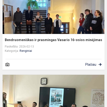
m
Bendruomeniškas ir prasmingas Vasario 16-osios minėjimas
Paskelbta: 2026-02-13
Kategorija:
Renginiai
Plačiau
A
s
k
į