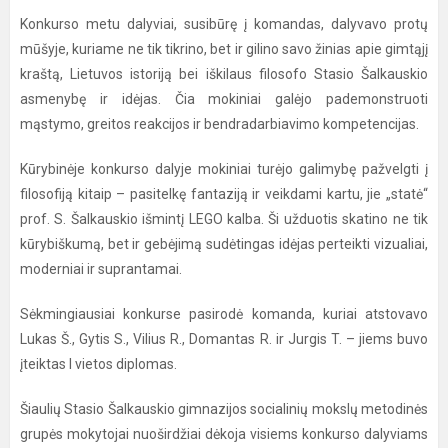
Konkurso metu dalyviai, susibūrę į komandas, dalyvavo protų
mūšyje, kuriame ne tik tikrino, bet ir gilino savo žinias apie gimtąjį
kraštą, Lietuvos istoriją bei iškilaus filosofo Stasio Šalkauskio
asmenybę ir idėjas. Čia mokiniai galėjo pademonstruoti
mąstymo, greitos reakcijos ir bendradarbiavimo kompetencijas.
Kūrybinėje konkurso dalyje mokiniai turėjo galimybę pažvelgti į
filosofiją kitaip – pasitelkę fantaziją ir veikdami kartu, jie „statė“
prof. S. Šalkauskio išmintį LEGO kalba. Ši užduotis skatino ne tik
kūrybiškumą, bet ir gebėjimą sudėtingas idėjas perteikti vizualiai,
moderniai ir suprantamai.
Sėkmingiausiai konkurse pasirodė komanda, kuriai atstovavo
Lukas Š., Gytis S., Vilius R., Domantas R. ir Jurgis T. – jiems buvo
įteiktas I vietos diplomas.
Šiaulių Stasio Šalkauskio gimnazijos socialinių mokslų metodinės
grupės mokytojai nuoširdžiai dėkoja visiems konkurso dalyviams