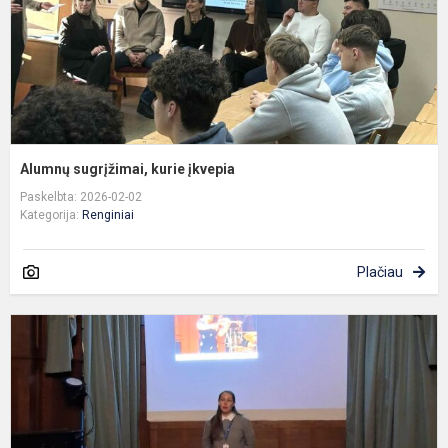
Alumnų sugrįžimai, kurie įkvepia
Paskelbta: 2026-02-02
Kategorija:
Renginiai
Plačiau
G
i
p
g