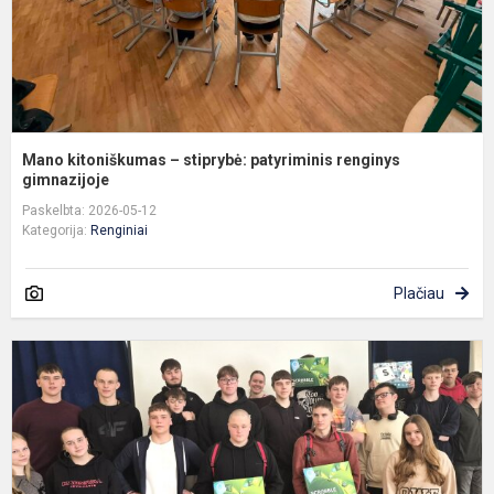
Mano kitoniškumas – stiprybė: patyriminis renginys
gimnazijoje
Paskelbta: 2026-05-12
Kategorija:
Renginiai
Plačiau
S
v
ž
m
t
p