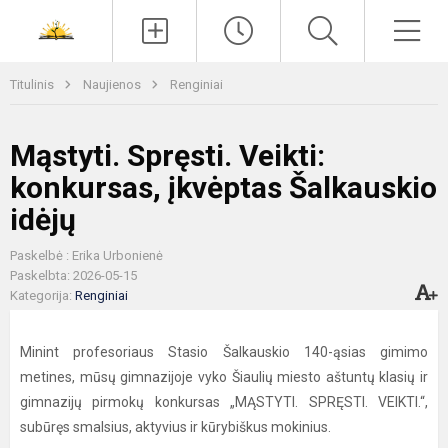
Paieška
Men
Titulinis
Naujienos
Renginiai
Mąstyti. Spręsti. Veikti:
konkursas, įkvėptas Šalkauskio
idėjų
Paskelbė : Erika Urbonienė
Paskelbta: 2026-05-15
Kategorija:
Renginiai
Minint profesoriaus Stasio Šalkauskio 140-ąsias gimimo
metines, mūsų gimnazijoje vyko Šiaulių miesto aštuntų klasių ir
gimnazijų pirmokų konkursas „MĄSTYTI. SPRĘSTI. VEIKTI.“,
subūręs smalsius, aktyvius ir kūrybiškus mokinius.