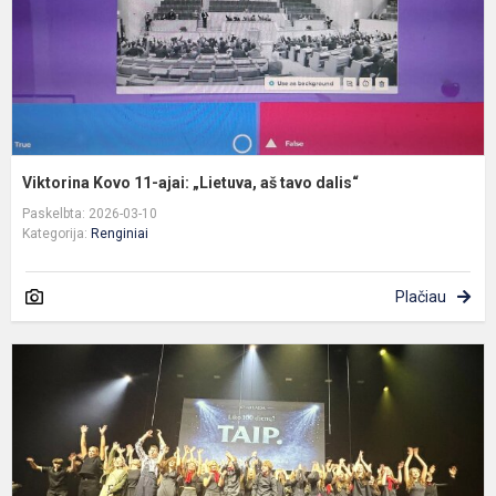
t
d
Viktorina Kovo 11-ajai: „Lietuva, aš tavo dalis“
Paskelbta: 2026-03-10
Kategorija:
Renginiai
Plačiau
A
t
T
š
š
a