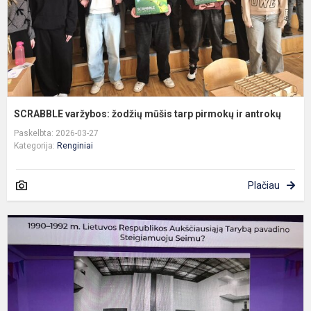
ir
a
SCRABBLE varžybos: žodžių mūšis tarp pirmokų ir antrokų
Paskelbta: 2026-03-27
Kategorija:
Renginiai
Plačiau
V
K
1
aj
„
a