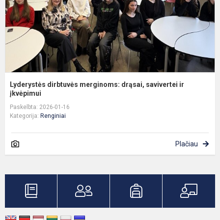
į
Lyderystės dirbtuvės merginoms: drąsai, savivertei ir
įkvėpimui
Paskelbta: 2026-01-16
Kategorija:
Renginiai
Plačiau