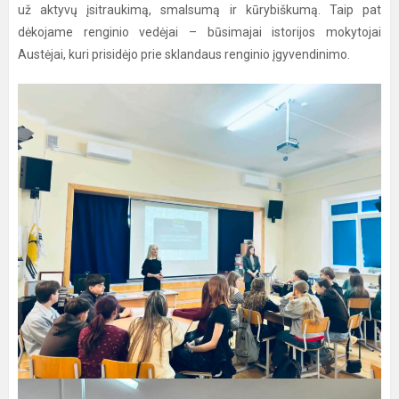
už aktyvų įsitraukimą, smalsumą ir kūrybiškumą. Taip pat
dėkojame renginio vedėjai – būsimajai istorijos mokytojai
Austėjai, kuri prisidėjo prie sklandaus renginio įgyvendinimo.