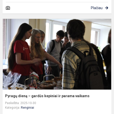
Plačiau
P
d
–
g
k
ir
p
v
Pyragų dieną – gardūs kepiniai ir parama vaikams
Paskelbta: 2025-10-30
Kategorija:
Renginiai