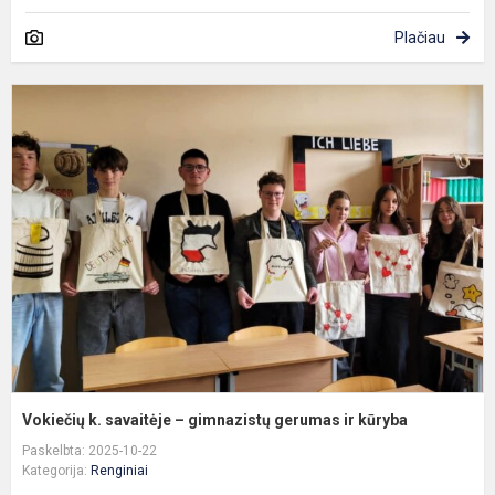
Plačiau
V
k.
s
–
g
g
ir
k
Vokiečių k. savaitėje – gimnazistų gerumas ir kūryba
Paskelbta: 2025-10-22
Kategorija:
Renginiai