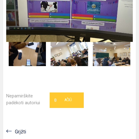
Nepamirškite
0
AČIŪ
padėkoti autoriui
Grįžti