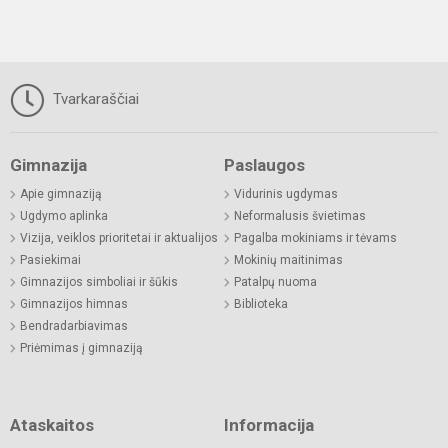
Tvarkaraščiai
Gimnazija
Paslaugos
Apie gimnaziją
Vidurinis ugdymas
Ugdymo aplinka
Neformalusis švietimas
Vizija, veiklos prioritetai ir aktualijos
Pagalba mokiniams ir tėvams
Pasiekimai
Mokinių maitinimas
Gimnazijos simboliai ir šūkis
Patalpų nuoma
Gimnazijos himnas
Biblioteka
Bendradarbiavimas
Priėmimas į gimnaziją
Ataskaitos
Informacija