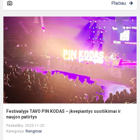
Plačiau
F
T
P
K
–
į
s
ir
na
Festivalyje TAVO PIN KODAS – įkvepiantys susitikimai ir
naujos patirtys
Paskelbta: 2025-11-20
Kategorija:
Renginiai