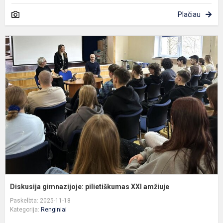
Plačiau
D
g
p
X
a
Diskusija gimnazijoje: pilietiškumas XXI amžiuje
Paskelbta: 2025-11-18
Kategorija:
Renginiai