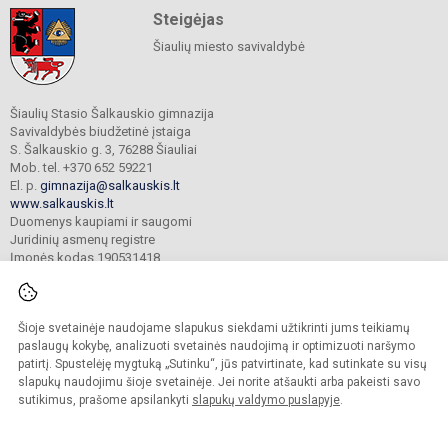
Steigėjas
Šiaulių miesto savivaldybė
Šiaulių Stasio Šalkauskio gimnazija
Savivaldybės biudžetinė įstaiga
S. Šalkauskio g. 3, 76288 Šiauliai
Mob. tel. +370 652 59221
El. p.
gimnazija@salkauskis.lt
www.salkauskis.lt
Duomenys kaupiami ir saugomi
Juridinių asmenų registre
Įmonės kodas 190531418
Šioje svetainėje naudojame slapukus siekdami užtikrinti jums teikiamų
© 2024. Šiaulių Stasio Šalkauskio gimnazija. Visos teisės saugomos.
Kopijuoti turinį be raštiško gimnazijos sutikimo griežtai draudžiama.
paslaugų kokybę, analizuoti svetainės naudojimą ir optimizuoti naršymo
patirtį. Spustelėję mygtuką „Sutinku“, jūs patvirtinate, kad sutinkate su visų
Prieinamumo paraiška
Slapukų valdymas
slapukų naudojimu šioje svetainėje. Jei norite atšaukti arba pakeisti savo
sutikimus, prašome apsilankyti
slapukų valdymo puslapyje
.
Sumanus būdas atnaujinti
mokyklos interneto
svetainę