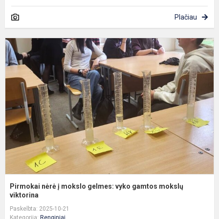
Plačiau
P
n
į
m
g
v
g
m
v
Pirmokai nėrė į mokslo gelmes: vyko gamtos mokslų
viktorina
Paskelbta: 2025-10-21
Kategorija:
Renginiai