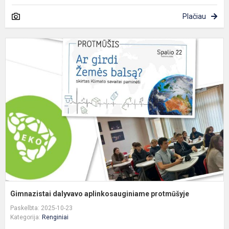
Plačiau
G
d
a
p
Gimnazistai dalyvavo aplinkosauginiame protmūšyje
Paskelbta: 2025-10-23
Kategorija:
Renginiai