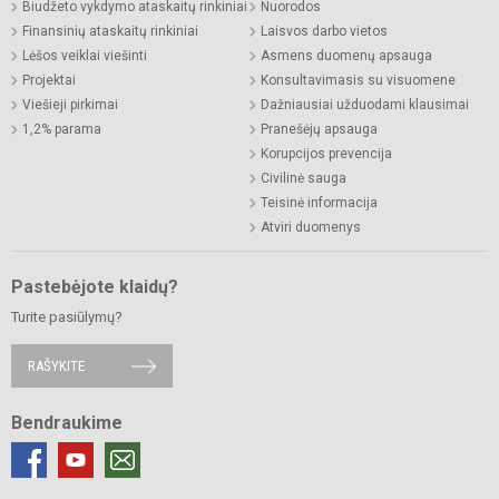
Biudžeto vykdymo ataskaitų rinkiniai
Nuorodos
Finansinių ataskaitų rinkiniai
Laisvos darbo vietos
Lėšos veiklai viešinti
Asmens duomenų apsauga
Projektai
Konsultavimasis su visuomene
Viešieji pirkimai
Dažniausiai užduodami klausimai
1,2% parama
Pranešėjų apsauga
Korupcijos prevencija
Civilinė sauga
Teisinė informacija
Atviri duomenys
Pastebėjote klaidų?
Turite pasiūlymų?
RAŠYKITE
Bendraukime