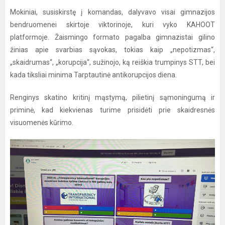
Mokiniai, susiskirstę į komandas, dalyvavo visai gimnazijos
bendruomenei skirtoje viktorinoje, kuri vyko KAHOOT
platformoje. Žaismingo formato pagalba gimnazistai gilino
žinias apie svarbias sąvokas, tokias kaip „nepotizmas“,
„skaidrumas“, „korupcija“, sužinojo, ką reiškia trumpinys STT, bei
kada tiksliai minima Tarptautinė antikorupcijos diena.
Renginys skatino kritinį mąstymą, pilietinį sąmoningumą ir
priminė, kad kiekvienas turime prisidėti prie skaidresnės
visuomenės kūrimo.