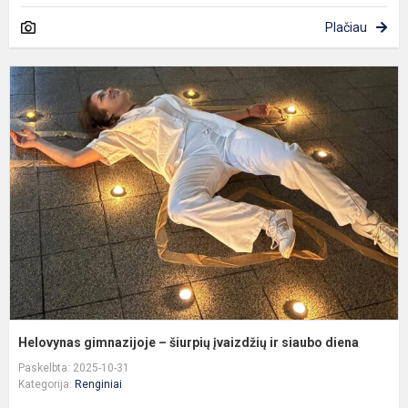
Plačiau
H
g
–
š
į
ir
s
d
Helovynas gimnazijoje – šiurpių įvaizdžių ir siaubo diena
Paskelbta: 2025-10-31
Kategorija:
Renginiai