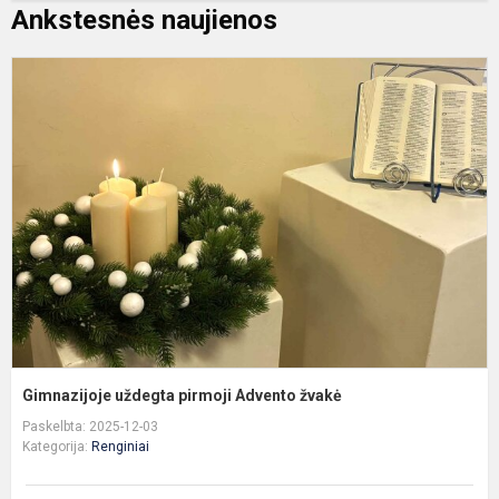
Ankstesnės naujienos
G
u
p
A
ž
Gimnazijoje uždegta pirmoji Advento žvakė
Paskelbta: 2025-12-03
Kategorija:
Renginiai