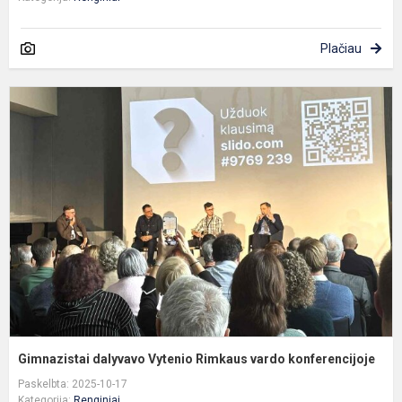
Plačiau
G
d
V
R
v
k
Gimnazistai dalyvavo Vytenio Rimkaus vardo konferencijoje
Paskelbta: 2025-10-17
Kategorija:
Renginiai