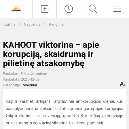
Paieška
Men
Titulinis
Naujienos
Renginiai
KAHOOT viktorina – apie
korupciją, skaidrumą ir
pilietinę atsakomybę
Paskelbė : Erika Urbonienė
Paskelbta: 2025-12-08
Kategorija:
Renginiai
Kaip ir kasmet, artėjant Tarptautinei antikorupcijos dienai, kuri
pasaulyje minima siekiant didinti sąmoningumą apie korupcijos
žalą ir skatinti jos prevenciją, gruodžio 8 d. mūsų gimnazijoje
buvo surengta edukacinė viktorina šiai dienai paminėti.