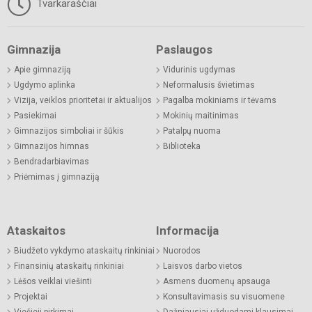
Tvarkaraščiai
Gimnazija
Paslaugos
Apie gimnaziją
Vidurinis ugdymas
Ugdymo aplinka
Neformalusis švietimas
Vizija, veiklos prioritetai ir aktualijos
Pagalba mokiniams ir tėvams
Pasiekimai
Mokinių maitinimas
Gimnazijos simboliai ir šūkis
Patalpų nuoma
Gimnazijos himnas
Biblioteka
Bendradarbiavimas
Priėmimas į gimnaziją
Ataskaitos
Informacija
Biudžeto vykdymo ataskaitų rinkiniai
Nuorodos
Finansinių ataskaitų rinkiniai
Laisvos darbo vietos
Lėšos veiklai viešinti
Asmens duomenų apsauga
Projektai
Konsultavimasis su visuomene