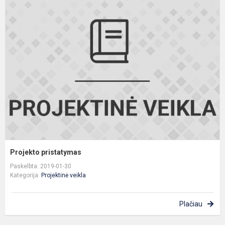
P
p
Projekto pristatymas
Paskelbta: 2019-01-30
Kategorija:
Projektinė veikla
Plačiau