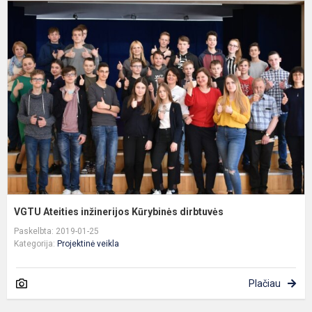
V
A
i
K
d
VGTU Ateities inžinerijos Kūrybinės dirbtuvės
Paskelbta: 2019-01-25
Kategorija:
Projektinė veikla
Plačiau