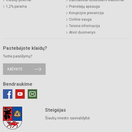
Viešieji pirkimai
Dažniausiai užduodami klausimai
1,2% parama
Pranešėjų apsauga
Korupcijos prevencija
Civilinė sauga
Teisinė informacija
Atviri duomenys
Pastebėjote klaidų?
Turite pasiūlymų?
RAŠYKITE
Bendraukime
Steigėjas
Šiaulių miesto savivaldybė