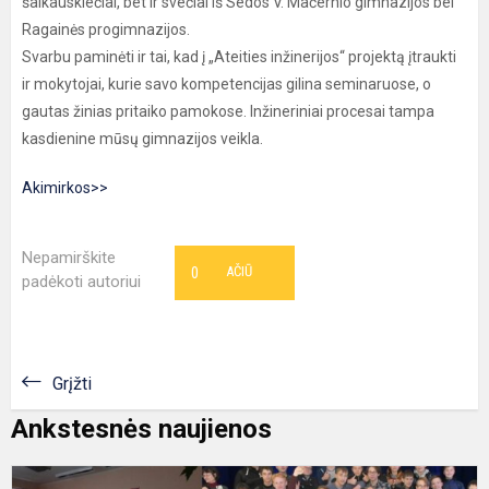
šalkauskiečiai, bet ir svečiai iš Sedos V. Mačernio gimnazijos bei
Ragainės progimnazijos.
Svarbu paminėti ir tai, kad į „Ateities inžinerijos“ projektą įtraukti
ir mokytojai, kurie savo kompetencijas gilina seminaruose, o
gautas žinias pritaiko pamokose. Inžineriniai procesai tampa
kasdienine mūsų gimnazijos veikla.
Akimirkos>>
Nepamirškite
0
AČIŪ
padėkoti autoriui
Grįžti
Ankstesnės naujienos
V