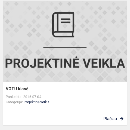
V
k
VGTU klasė
Paskelbta: 2016-07-04
Kategorija:
Projektinė veikla
Plačiau