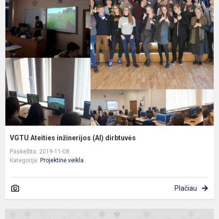
A
i
(
d
VGTU Ateities inžinerijos (AI) dirbtuvės
Paskelbta: 2019-11-08
Kategorija:
Projektinė veikla
Plačiau
2