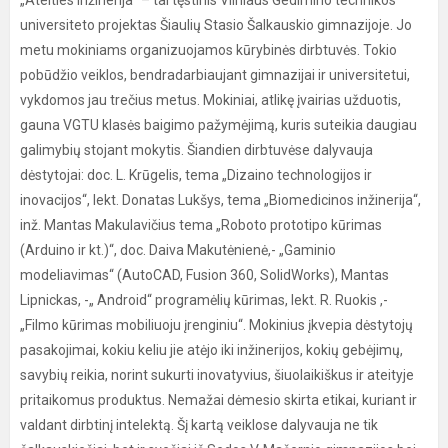
„Ateities inžinerija“ – tai tęstinis Vilniaus Gedimino technikos
universiteto projektas Šiaulių Stasio Šalkauskio gimnazijoje. Jo
metu mokiniams organizuojamos kūrybinės dirbtuvės. Tokio
pobūdžio veiklos, bendradarbiaujant gimnazijai ir universitetui,
vykdomos jau trečius metus. Mokiniai, atlikę įvairias užduotis,
gauna VGTU klasės baigimo pažymėjimą, kuris suteikia daugiau
galimybių stojant mokytis. Šiandien dirbtuvėse dalyvauja
dėstytojai: doc. L. Krūgelis, tema „Dizaino technologijos ir
inovacijos“, lekt. Donatas Lukšys, tema „Biomedicinos inžinerija“,
inž. Mantas Makulavičius tema „Roboto prototipo kūrimas
(Arduino ir kt.)“, doc. Daiva Makutėnienė,- „Gaminio
modeliavimas“ (AutoCAD, Fusion 360, SolidWorks), Mantas
Lipnickas, -„ Android“ programėlių kūrimas, lekt. R. Ruokis ,-
„Filmo kūrimas mobiliuoju įrenginiu“. Mokinius įkvepia dėstytojų
pasakojimai, kokiu keliu jie atėjo iki inžinerijos, kokių gebėjimų,
savybių reikia, norint sukurti inovatyvius, šiuolaikiškus ir ateityje
pritaikomus produktus. Nemažai dėmesio skirta etikai, kuriant ir
valdant dirbtinį intelektą. Šį kartą veiklose dalyvauja ne tik