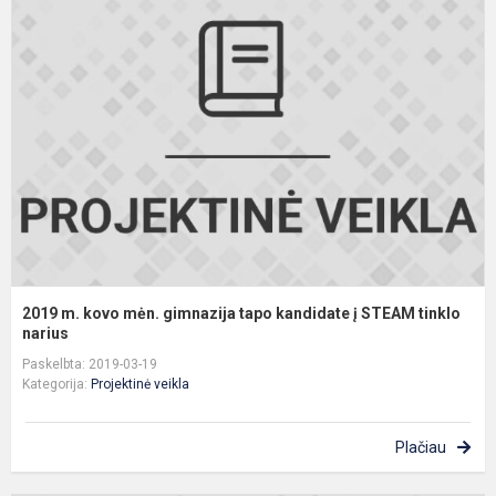
m
k
m
g
t
k
į
S
t
n.
2019 m. kovo mėn. gimnazija tapo kandidate į STEAM tinklo
narius
Paskelbta: 2019-03-19
Kategorija:
Projektinė veikla
Plačiau