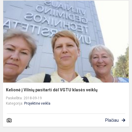
K
į
V
p
d
V
k
v
Kelionė į Vilnių pasitarti dėl VGTU klasės veiklų
Paskelbta: 2018-09-19
Kategorija:
Projektinė veikla
Plačiau