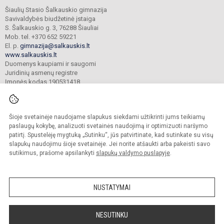
Šiaulių Stasio Šalkauskio gimnazija
Savivaldybės biudžetinė įstaiga
S. Šalkauskio g. 3, 76288 Šiauliai
Mob. tel. +370 652 59221
El. p.
gimnazija@salkauskis.lt
www.salkauskis.lt
Duomenys kaupiami ir saugomi
Juridinių asmenų registre
Įmonės kodas 190531418
Šioje svetainėje naudojame slapukus siekdami užtikrinti jums teikiamų
© 2024. Šiaulių Stasio Šalkauskio gimnazija. Visos teisės saugomos.
Kopijuoti turinį be raštiško gimnazijos sutikimo griežtai draudžiama.
paslaugų kokybę, analizuoti svetainės naudojimą ir optimizuoti naršymo
patirtį. Spustelėję mygtuką „Sutinku“, jūs patvirtinate, kad sutinkate su visų
Prieinamumo paraiška
Slapukų valdymas
slapukų naudojimu šioje svetainėje. Jei norite atšaukti arba pakeisti savo
sutikimus, prašome apsilankyti
slapukų valdymo puslapyje
.
Sumanus būdas atnaujinti
mokyklos interneto
svetainę
NUSTATYMAI
NESUTINKU