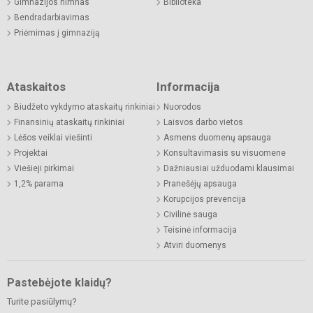
Gimnazijos himnas
Biblioteka
Bendradarbiavimas
Priėmimas į gimnaziją
Ataskaitos
Informacija
Biudžeto vykdymo ataskaitų rinkiniai
Nuorodos
Finansinių ataskaitų rinkiniai
Laisvos darbo vietos
Lėšos veiklai viešinti
Asmens duomenų apsauga
Projektai
Konsultavimasis su visuomene
Viešieji pirkimai
Dažniausiai užduodami klausimai
1,2% parama
Pranešėjų apsauga
Korupcijos prevencija
Civilinė sauga
Teisinė informacija
Atviri duomenys
Pastebėjote klaidų?
Turite pasiūlymų?