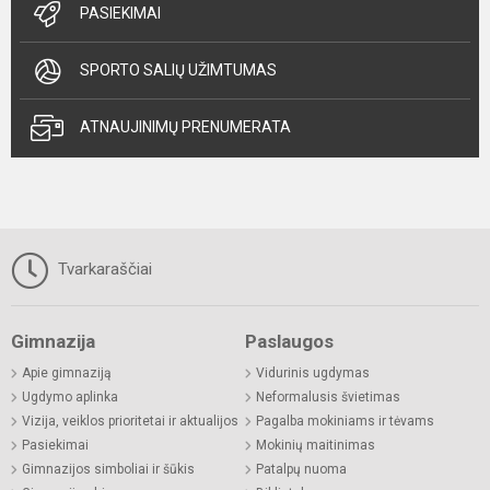
PASIEKIMAI
SPORTO SALIŲ UŽIMTUMAS
ATNAUJINIMŲ PRENUMERATA
Tvarkaraščiai
Gimnazija
Paslaugos
Apie gimnaziją
Vidurinis ugdymas
Ugdymo aplinka
Neformalusis švietimas
Vizija, veiklos prioritetai ir aktualijos
Pagalba mokiniams ir tėvams
Pasiekimai
Mokinių maitinimas
Gimnazijos simboliai ir šūkis
Patalpų nuoma