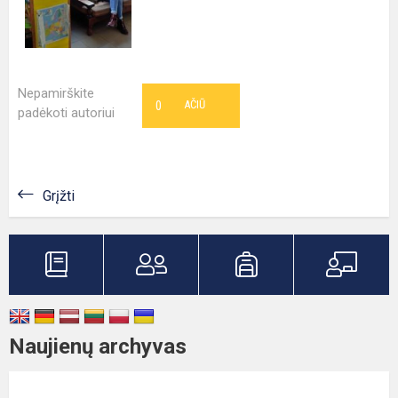
Nepamirškite
0
AČIŪ
padėkoti autoriui
Grįžti
Naujienų archyvas