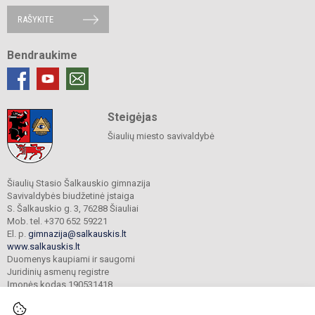
RAŠYKITE
Bendraukime
Steigėjas
Šiaulių miesto savivaldybė
Šiaulių Stasio Šalkauskio gimnazija
Savivaldybės biudžetinė įstaiga
S. Šalkauskio g. 3, 76288 Šiauliai
Mob. tel. +370 652 59221
El. p.
gimnazija@salkauskis.lt
www.salkauskis.lt
Duomenys kaupiami ir saugomi
Juridinių asmenų registre
Įmonės kodas 190531418