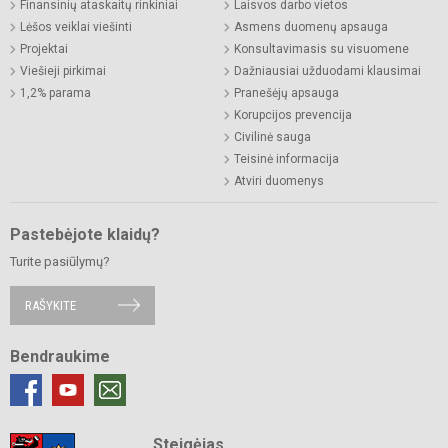
Finansinių ataskaitų rinkiniai
Laisvos darbo vietos
Lėšos veiklai viešinti
Asmens duomenų apsauga
Projektai
Konsultavimasis su visuomene
Viešieji pirkimai
Dažniausiai užduodami klausimai
1,2% parama
Pranešėjų apsauga
Korupcijos prevencija
Civilinė sauga
Teisinė informacija
Atviri duomenys
Pastebėjote klaidų?
Turite pasiūlymų?
RAŠYKITE
Bendraukime
Steigėjas