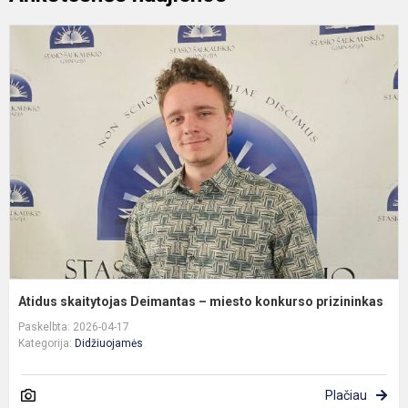
A
s
D
–
m
k
p
Atidus skaitytojas Deimantas – miesto konkurso prizininkas
Paskelbta: 2026-04-17
Kategorija:
Didžiuojamės
Plačiau