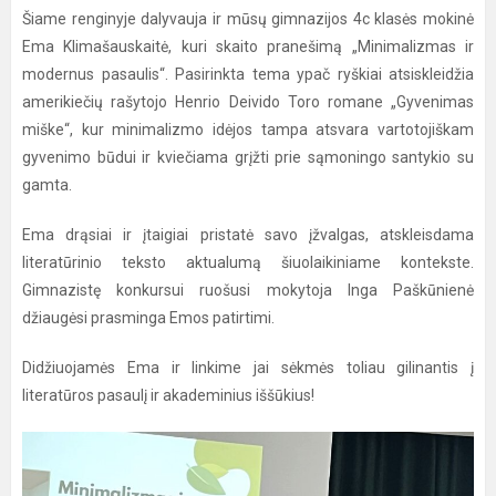
Šiame renginyje dalyvauja ir mūsų gimnazijos 4c klasės mokinė
Ema Klimašauskaitė, kuri skaito pranešimą „Minimalizmas ir
modernus pasaulis“. Pasirinkta tema ypač ryškiai atsiskleidžia
amerikiečių rašytojo Henrio Deivido Toro romane „Gyvenimas
miške“, kur minimalizmo idėjos tampa atsvara vartotojiškam
gyvenimo būdui ir kviečiama grįžti prie sąmoningo santykio su
gamta.
Ema drąsiai ir įtaigiai pristatė savo įžvalgas, atskleisdama
literatūrinio teksto aktualumą šiuolaikiniame kontekste.
Gimnazistę konkursui ruošusi mokytoja Inga Paškūnienė
džiaugėsi prasminga Emos patirtimi.
Didžiuojamės Ema ir linkime jai sėkmės toliau gilinantis į
literatūros pasaulį ir akademinius iššūkius!