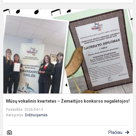
M
v
k
–
Ž
k
n
Mūsų vokalinis kvartetas – Žemaitijos konkurso nugalėtojos!
Paskelbta: 2026-04-13
Kategorija:
Didžiuojamės
Plačiau