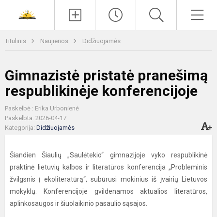
Paieška
Men
Titulinis
Naujienos
Didžiuojamės
Gimnazistė pristatė pranešimą
respublikinėje konferencijoje
Paskelbė : Erika Urbonienė
Paskelbta: 2026-04-17
Kategorija:
Didžiuojamės
Šiandien Šiaulių „Saulėtekio“ gimnazijoje vyko respublikinė
praktinė lietuvių kalbos ir literatūros konferencija „Probleminis
žvilgsnis į ekoliteratūrą“, subūrusi mokinius iš įvairių Lietuvos
mokyklų. Konferencijoje gvildenamos aktualios literatūros,
aplinkosaugos ir šiuolaikinio pasaulio sąsajos.