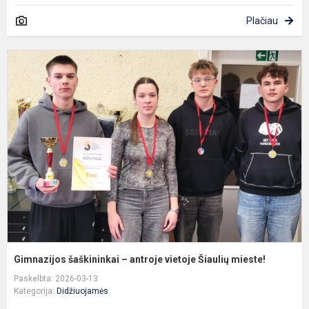
Plačiau
G
š
–
a
v
Š
m
Gimnazijos šaškininkai – antroje vietoje Šiaulių mieste!
Paskelbta: 2026-03-13
Kategorija:
Didžiuojamės