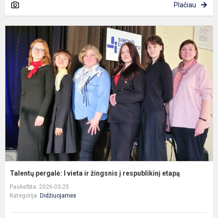
Plačiau
T
p
I
v
ir
ž
į
r
e
Talentų pergalė: I vieta ir žingsnis į respublikinį etapą
Paskelbta: 2026-03-25
Kategorija:
Didžiuojamės