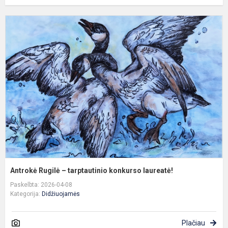
A
R
–
t
k
l
Antrokė Rugilė – tarptautinio konkurso laureatė!
Paskelbta: 2026-04-08
Kategorija:
Didžiuojamės
Plačiau