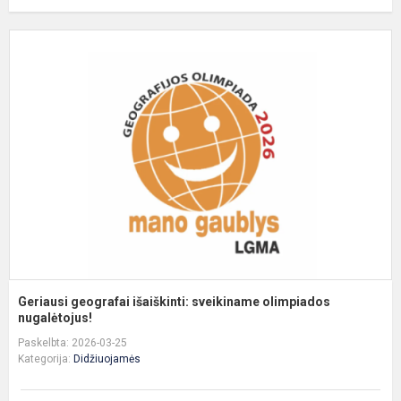
G
g
i
s
o
n
Geriausi geografai išaiškinti: sveikiname olimpiados
nugalėtojus!
Paskelbta: 2026-03-25
Kategorija:
Didžiuojamės