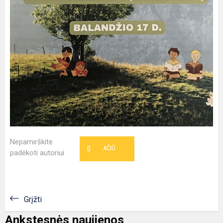
Nepamirškite
0
AČIŪ
padėkoti autoriui
Grįžti
Ankstesnės naujienos