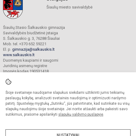
Šiaulių miesto savivaldybė
Šiaulių Stasio Šalkauskio gimnazija
Savivaldybės biudžetinė įstaiga
S. Šalkauskio g. 3, 76288 Šiauliai
Mob. tel. +370 652 59221
El. p.
gimnazija@salkauskis.lt
www.salkauskis.lt
Duomenys kaupiami ir saugomi
Juridinių asmenų registre
Įmonės kodas 190531418
Šioje svetainėje naudojame slapukus siekdami užtikrinti jums teikiamų
© 2024. Šiaulių Stasio Šalkauskio gimnazija. Visos teisės saugomos.
Kopijuoti turinį be raštiško gimnazijos sutikimo griežtai draudžiama.
paslaugų kokybę, analizuoti svetainės naudojimą ir optimizuoti naršymo
patirtį. Spustelėję mygtuką „Sutinku“, jūs patvirtinate, kad sutinkate su visų
Prieinamumo paraiška
Slapukų valdymas
slapukų naudojimu šioje svetainėje. Jei norite atšaukti arba pakeisti savo
sutikimus, prašome apsilankyti
slapukų valdymo puslapyje
.
Sumanus būdas atnaujinti
mokyklos interneto
svetainę
NUSTATYMAI