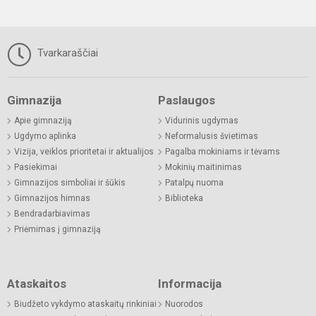
Tvarkaraščiai
Gimnazija
Paslaugos
Apie gimnaziją
Vidurinis ugdymas
Ugdymo aplinka
Neformalusis švietimas
Vizija, veiklos prioritetai ir aktualijos
Pagalba mokiniams ir tėvams
Pasiekimai
Mokinių maitinimas
Gimnazijos simboliai ir šūkis
Patalpų nuoma
Gimnazijos himnas
Biblioteka
Bendradarbiavimas
Priėmimas į gimnaziją
Ataskaitos
Informacija
Biudžeto vykdymo ataskaitų rinkiniai
Nuorodos