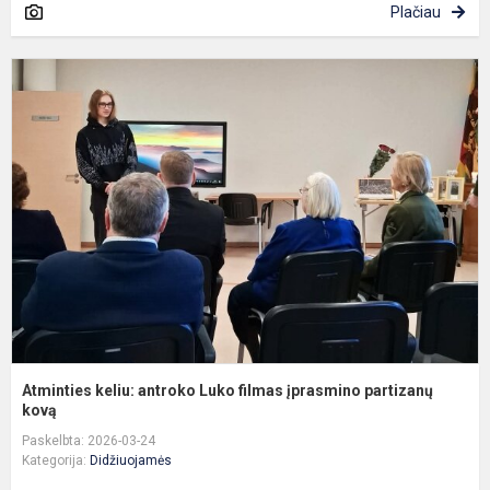
Plačiau
A
k
a
L
f
į
p
ko
Atminties keliu: antroko Luko filmas įprasmino partizanų
kovą
Paskelbta: 2026-03-24
Kategorija:
Didžiuojamės