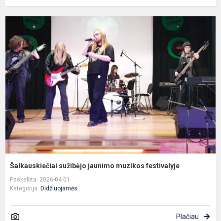
Š
s
j
m
f
Šalkauskiečiai sužibėjo jaunimo muzikos festivalyje
Paskelbta: 2026-04-01
Kategorija:
Didžiuojamės
Plačiau