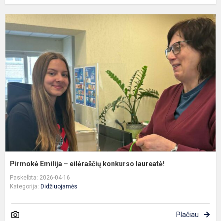
P
E
–
e
k
l
Pirmokė Emilija – eilėraščių konkurso laureatė!
Paskelbta: 2026-04-16
Kategorija:
Didžiuojamės
Plačiau