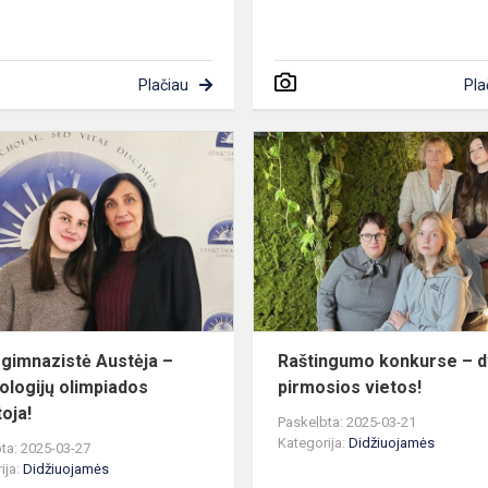
Plačiau
Pla
Mūsų
gimnazistė
Austėja
–
technologijų
olimpiados
laimėtoja...
gimnazistė Austėja –
Raštingumo konkurse – d
ologijų olimpiados
pirmosios vietos!
oja!
Paskelbta: 2025-03-21
Kategorija:
Didžiuojamės
ta: 2025-03-27
ija:
Didžiuojamės