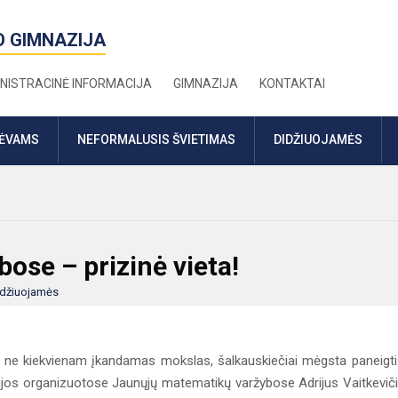
O GIMNAZIJA
NISTRACINĖ INFORMACIJA
GIMNAZIJA
KONTAKTAI
TĖVAMS
NEFORMALUSIS ŠVIETIMAS
DIDŽIUOJAMĖS
ose – prizinė vieta!
idžiuojamės
 ne kiekvienam įkandamas mokslas, šalkauskiečiai mėgsta paneigti
emijos organizuotose Jaunųjų matematikų varžybose Adrijus Vaitkevič