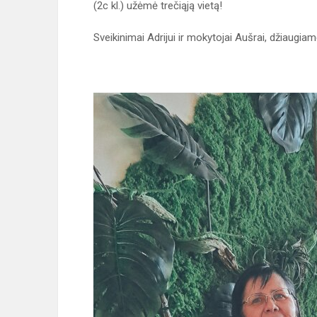
(2c kl.) užėmė trečiąją vietą!
Sveikinimai Adrijui ir mokytojai Aušrai, džiaugiam