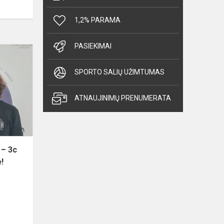
1,2% PARAMA
PASIEKIMAI
Matematikos
olimpiadoje
SPORTO SALIŲ UŽIMTUMAS
–
3c
kl.
ATNAUJINIMŲ PRENUMERATA
mokinio
Dovydo
sėkmė!
 – 3c
!