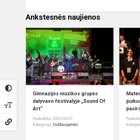
Ankstesnės naujienos
Gimnazijos
muzikos
grupės
dalyvavo
festivalyje
„Sound
Of
Ar...
Gimnazijos muzikos grupės
Matem
dalyvavo festivalyje „Sound Of
puiku
Art“
pasi
Paskelbta: 2025-04-07
Paskelb
Kategorija:
Didžiuojamės
Kategor