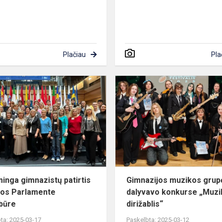
Plačiau
Pla
Prasminga
gimnazistų
s
patirtis
Europos
Parlamente
Strasbūre
inga gimnazistų patirtis
Gimnazijos muzikos grup
os Parlamente
dalyvavo konkurse „Muz
būre
dirižablis“
ta: 2025-03-17
Paskelbta: 2025-03-12