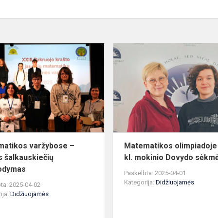
Matematikos
varžybose
–
puikus
šalkauskiečių
pasirodymas
atikos varžybose –
Matematikos olimpiadoje
s šalkauskiečių
kl. mokinio Dovydo sėkmė
rodymas
Paskelbta: 2025-04-01
Kategorija:
Didžiuojamės
ta: 2025-04-02
ija:
Didžiuojamės