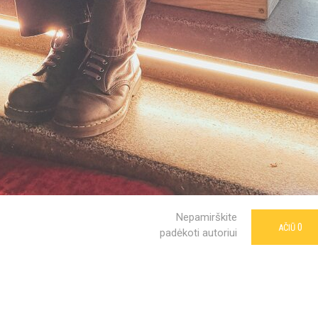
Nepamirškite
0
AČIŪ
padėkoti autoriui