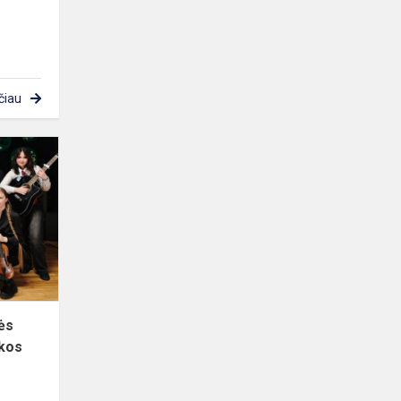
čiau
Gimnazijos
muzikos
grupės
dalyvavo
konkurse
„Muzikos
diriža...
ės
ikos