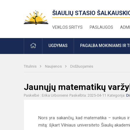
ŠIAULIŲ STASIO ŠALKAUSKI
VEIKLOS SRITYS
PASLAUGOS
ADMI
PRADŽIA
UGDYMAS
PAGALBA MOKINIAMS IR 
Titulinis
Naujienos
Didžiuojamės
Jaunųjų matematikų varžyb
Paskelbė : Erika Urbonienė
Paskelbta: 2025-04-11
Kategorija:
D
Nors yra sakančių, kad matematika – sunkus ir
mitą: šįkart Vilniaus universiteto Šiaulių akad