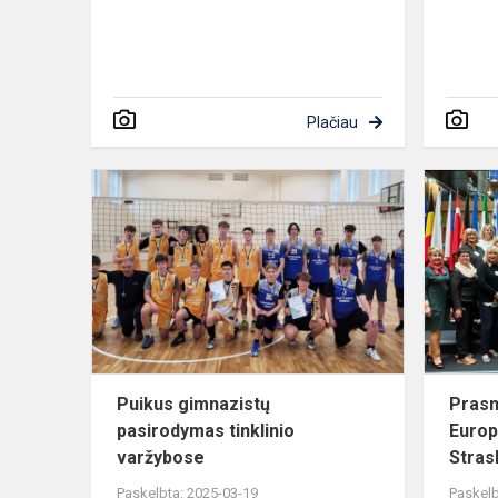
Plačiau
Puikus
gimnazistų
pasirodyma
tinklinio
varžybose
Puikus gimnazistų
Prasm
pasirodymas tinklinio
Europ
varžybose
Stras
Paskelbta: 2025-03-19
Paskelb