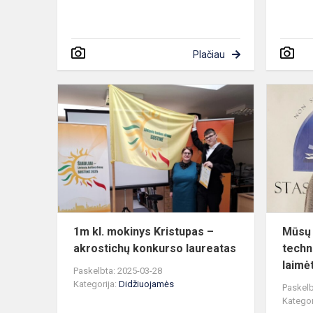
Plačiau
1m
kl.
mokinys
Kristupas
–
akrostichų
konkurso
laureatas
1m kl. mokinys Kristupas –
Mūsų 
akrostichų konkurso laureatas
techn
laimėt
Paskelbta: 2025-03-28
Kategorija:
Didžiuojamės
Paskelb
Kategor