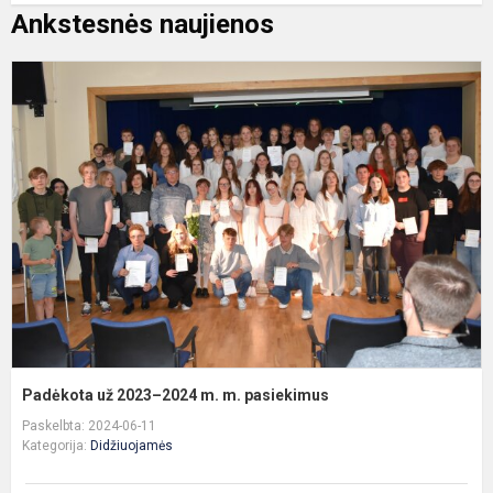
Ankstesnės naujienos
P
u
2
2
m
m
p
Padėkota už 2023–2024 m. m. pasiekimus
Paskelbta: 2024-06-11
Kategorija:
Didžiuojamės