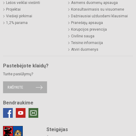
Lėšos veiklai viešinti
Asmens duomenų apsauga
Projektai
Konsultavimasis su visuomene
Viešieji pirkimai
Dažniausiai užduodami klausimai
1,2% parama
Pranešėjų apsauga
Korupcijos prevencija
Civilinė sauga
Teisinė informacija
Atviri duomenys
Pastebėjote klaidų?
Turite pasiūlymų?
RAŠYKITE
Bendraukime
Steigėjas