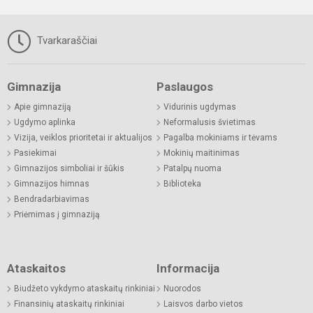
Tvarkaraščiai
Gimnazija
Paslaugos
Apie gimnaziją
Vidurinis ugdymas
Ugdymo aplinka
Neformalusis švietimas
Vizija, veiklos prioritetai ir aktualijos
Pagalba mokiniams ir tėvams
Pasiekimai
Mokinių maitinimas
Gimnazijos simboliai ir šūkis
Patalpų nuoma
Gimnazijos himnas
Biblioteka
Bendradarbiavimas
Priėmimas į gimnaziją
Ataskaitos
Informacija
Biudžeto vykdymo ataskaitų rinkiniai
Nuorodos
Finansinių ataskaitų rinkiniai
Laisvos darbo vietos