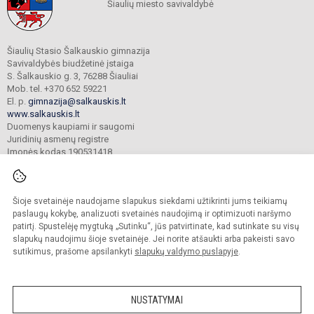
Šiaulių miesto savivaldybė
Šiaulių Stasio Šalkauskio gimnazija
Savivaldybės biudžetinė įstaiga
S. Šalkauskio g. 3, 76288 Šiauliai
Mob. tel. +370 652 59221
El. p.
gimnazija@salkauskis.lt
www.salkauskis.lt
Duomenys kaupiami ir saugomi
Juridinių asmenų registre
Įmonės kodas 190531418
Šioje svetainėje naudojame slapukus siekdami užtikrinti jums teikiamų
© 2024. Šiaulių Stasio Šalkauskio gimnazija. Visos teisės saugomos.
Kopijuoti turinį be raštiško gimnazijos sutikimo griežtai draudžiama.
paslaugų kokybę, analizuoti svetainės naudojimą ir optimizuoti naršymo
patirtį. Spustelėję mygtuką „Sutinku“, jūs patvirtinate, kad sutinkate su visų
Prieinamumo paraiška
Slapukų valdymas
slapukų naudojimu šioje svetainėje. Jei norite atšaukti arba pakeisti savo
sutikimus, prašome apsilankyti
slapukų valdymo puslapyje
.
Sumanus būdas atnaujinti
mokyklos interneto
svetainę
NUSTATYMAI