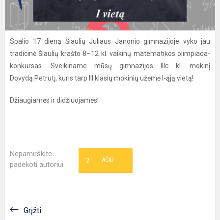
Spalio 17 dieną Šiaulių Juliaus Janonio gimnazijoje vyko jau
tradicinė Šiaulių krašto 8–12 kl. vaikinų matematikos olimpiada-
konkursas. Sveikiname mūsų gimnazijos IIIc kl. mokinį
Dovydą Petrutį, kuris tarp III klasių mokinių užėmė I-ąją vietą!
Džiaugiamės ir didžiuojamės!
Nepamirškite
2
AČIŪ
padėkoti autoriui
Grįžti