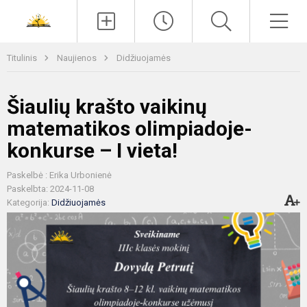
Paieška
Men
Titulinis
Naujienos
Didžiuojamės
Šiaulių krašto vaikinų
matematikos olimpiadoje-
konkurse – I vieta!
Paskelbė : Erika Urbonienė
Paskelbta: 2024-11-08
Kategorija:
Didžiuojamės