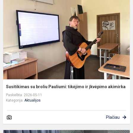
s
b
P
t
ir
į
a
Susitikimas su broliu Pauliumi: tikėjimo ir įkvėpimo akimirka
Paskelbta: 2026-05-11
Kategorija:
Aktualijos
Plačiau
N