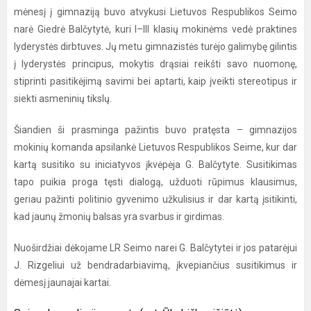
mėnesį į gimnaziją buvo atvykusi Lietuvos Respublikos Seimo
narė Giedrė Balčytytė, kuri I–III klasių mokinėms vedė praktines
lyderystės dirbtuves. Jų metu gimnazistės turėjo galimybę gilintis
į lyderystės principus, mokytis drąsiai reikšti savo nuomonę,
stiprinti pasitikėjimą savimi bei aptarti, kaip įveikti stereotipus ir
siekti asmeninių tikslų.
Šiandien ši prasminga pažintis buvo pratęsta – gimnazijos
mokinių komanda apsilankė Lietuvos Respublikos Seime, kur dar
kartą susitiko su iniciatyvos įkvėpėja G. Balčytyte. Susitikimas
tapo puikia proga tęsti dialogą, užduoti rūpimus klausimus,
geriau pažinti politinio gyvenimo užkulisius ir dar kartą įsitikinti,
kad jaunų žmonių balsas yra svarbus ir girdimas.
Nuoširdžiai dėkojame LR Seimo narei G. Balčytytei ir jos patarėjui
J. Rizgeliui už bendradarbiavimą, įkvepiančius susitikimus ir
dėmesį jaunajai kartai.