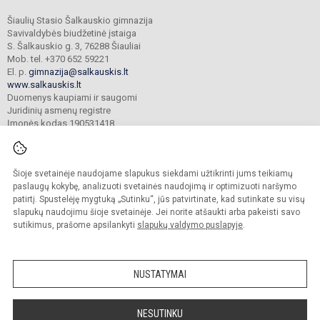
Šiaulių Stasio Šalkauskio gimnazija
Savivaldybės biudžetinė įstaiga
S. Šalkauskio g. 3, 76288 Šiauliai
Mob. tel. +370 652 59221
El. p.
gimnazija@salkauskis.lt
www.salkauskis.lt
Duomenys kaupiami ir saugomi
Juridinių asmenų registre
Įmonės kodas 190531418
Šioje svetainėje naudojame slapukus siekdami užtikrinti jums teikiamų
© 2024. Šiaulių Stasio Šalkauskio gimnazija. Visos teisės saugomos.
Kopijuoti turinį be raštiško gimnazijos sutikimo griežtai draudžiama.
paslaugų kokybę, analizuoti svetainės naudojimą ir optimizuoti naršymo
patirtį. Spustelėję mygtuką „Sutinku“, jūs patvirtinate, kad sutinkate su visų
Prieinamumo paraiška
Slapukų valdymas
slapukų naudojimu šioje svetainėje. Jei norite atšaukti arba pakeisti savo
sutikimus, prašome apsilankyti
slapukų valdymo puslapyje
.
Sumanus būdas atnaujinti
mokyklos interneto
svetainę
NUSTATYMAI
NESUTINKU