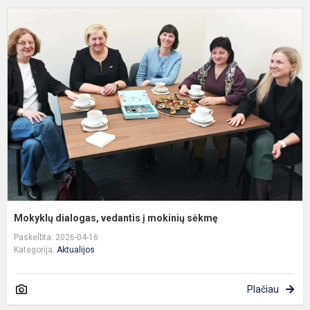
M
d
v
į
m
s
Mokyklų dialogas, vedantis į mokinių sėkmę
Paskelbta: 2026-04-16
Kategorija:
Aktualijos
Plačiau