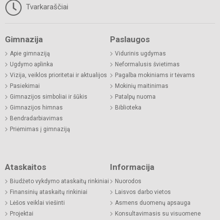
Tvarkaraščiai
Gimnazija
Paslaugos
Apie gimnaziją
Vidurinis ugdymas
Ugdymo aplinka
Neformalusis švietimas
Vizija, veiklos prioritetai ir aktualijos
Pagalba mokiniams ir tėvams
Pasiekimai
Mokinių maitinimas
Gimnazijos simboliai ir šūkis
Patalpų nuoma
Gimnazijos himnas
Biblioteka
Bendradarbiavimas
Priėmimas į gimnaziją
Ataskaitos
Informacija
Biudžeto vykdymo ataskaitų rinkiniai
Nuorodos
Finansinių ataskaitų rinkiniai
Laisvos darbo vietos
Lėšos veiklai viešinti
Asmens duomenų apsauga
Projektai
Konsultavimasis su visuomene