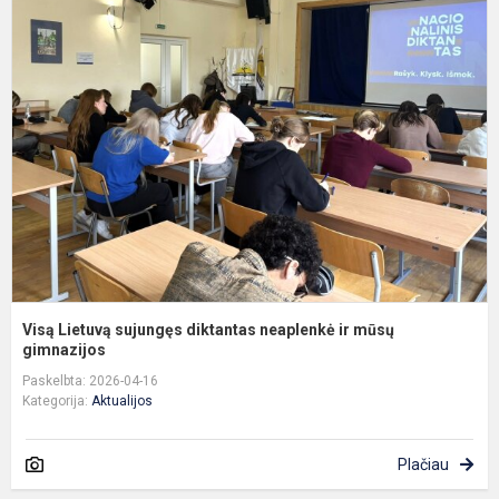
V
L
s
d
n
ir
m
g
Visą Lietuvą sujungęs diktantas neaplenkė ir mūsų
gimnazijos
Paskelbta: 2026-04-16
Kategorija:
Aktualijos
Plačiau