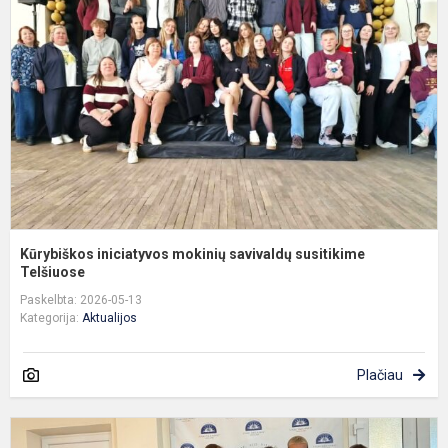
m
s
s
T
Kūrybiškos iniciatyvos mokinių savivaldų susitikime
Telšiuose
Paskelbta: 2026-05-13
Kategorija:
Aktualijos
Plačiau
Ž