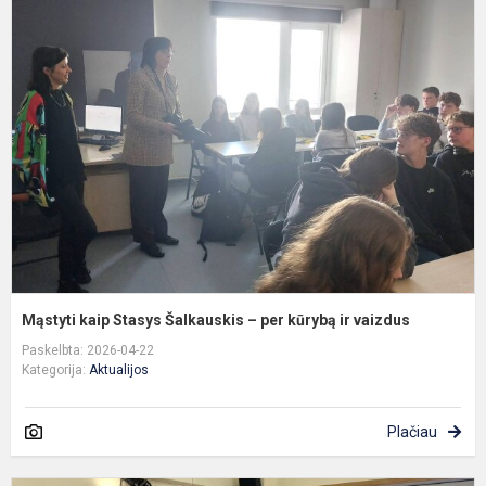
M
k
S
Š
–
p
k
ir
v
Mąstyti kaip Stasys Šalkauskis – per kūrybą ir vaizdus
Paskelbta: 2026-04-22
Kategorija:
Aktualijos
Plačiau