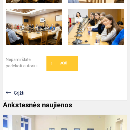
Nepamirškite
1
AČIŪ
padėkoti autoriui
Grįžti
Ankstesnės naujienos
M
ir