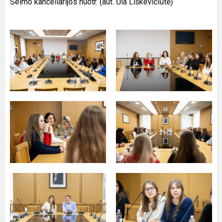
Seimo kanceliarijos nuotr. (aut. Ūla Liškevičiūtė)