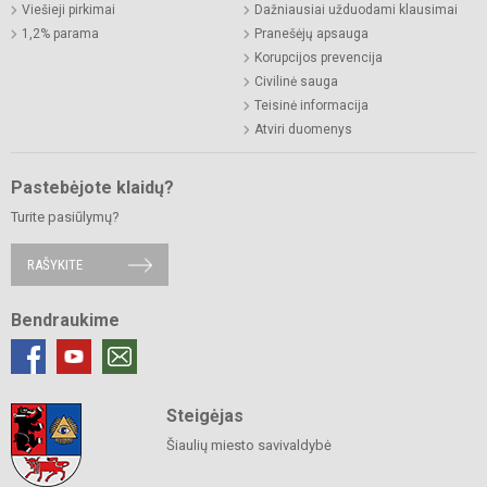
Viešieji pirkimai
Dažniausiai užduodami klausimai
1,2% parama
Pranešėjų apsauga
Korupcijos prevencija
Civilinė sauga
Teisinė informacija
Atviri duomenys
Pastebėjote klaidų?
Turite pasiūlymų?
RAŠYKITE
Bendraukime
Steigėjas
Šiaulių miesto savivaldybė