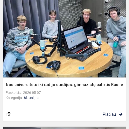
u
ik
r
s
g
p
K.
Nuo universiteto iki radijo studijos: gimnazistų patirtis Kaune
Paskelbta: 2026-05-07
Kategorija:
Aktualijos
Plačiau