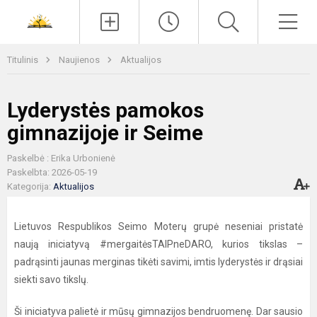
Paieška
Men
Titulinis
Naujienos
Aktualijos
Lyderystės pamokos
gimnazijoje ir Seime
Paskelbė : Erika Urbonienė
Paskelbta: 2026-05-19
Kategorija:
Aktualijos
Lietuvos Respublikos Seimo Moterų grupė neseniai pristatė
naują iniciatyvą #mergaitėsTAIPneDARO, kurios tikslas –
padrąsinti jaunas merginas tikėti savimi, imtis lyderystės ir drąsiai
siekti savo tikslų.
Ši iniciatyva palietė ir mūsų gimnazijos bendruomenę. Dar sausio