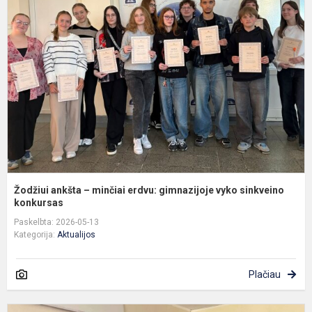
a
–
m
e
g
v
s
Žodžiui ankšta – minčiai erdvu: gimnazijoje vyko sinkveino
konkursas
Paskelbta: 2026-05-13
Kategorija:
Aktualijos
Plačiau
S